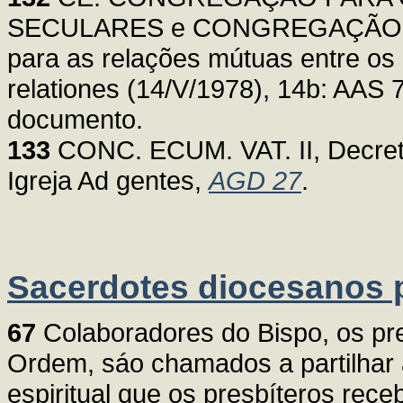
SECULARES e CONGREGAÇÃO PAR
para as relações mútuas entre os 
relationes (14/V/1978), 14b: AAS 
documento.
133
CONC. ECUM. VAT. II, Decreto
Igreja Ad gentes,
AGD 27
.
Sacerdotes diocesanos p
67
Colaboradores do Bispo, os pre
Ordem, sáo chamados a partilhar a
espiritual que os presbíteros re