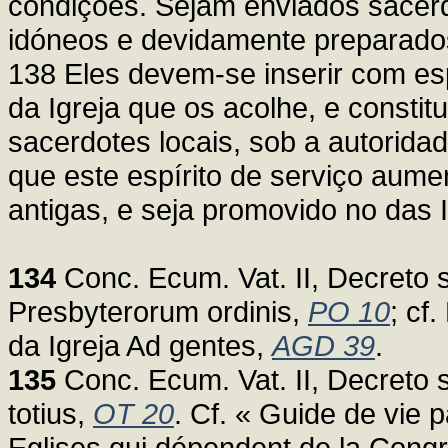
condições. Sejam enviados sacerd
idóneos e devidamente preparados
138 Eles devem-se inserir com esp
da Igreja que os acolhe, e constit
sacerdotes locais, sob a autoridade
que este espírito de serviço aumen
antigas, e seja promovido no das 
134
Conc. Ecum. Vat. II, Decreto s
Presbyterorum ordinis,
PO 10
; cf
da Igreja Ad gentes,
AGD 39
.
135
Conc. Ecum. Vat. II, Decreto
totius,
OT 20
. Cf. « Guide de vie 
Eglises qui dépendent de la Congr