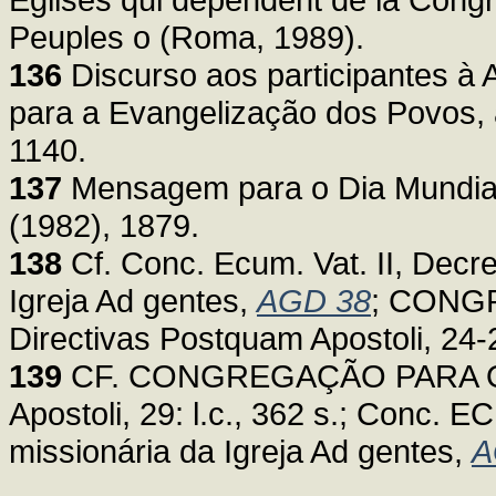
Peuples o (Roma, 1989).
136
Discurso aos participantes à
para a Evangelização dos Povos, a
1140.
137
Mensagem para o Dia Mundial
(1982), 1879.
138
Cf. Conc. Ecum. Vat. II, Decre
Igreja Ad gentes,
AGD 38
; CONG
Directivas Postquam Apostoli, 24-25
139
CF. CONGREGAÇÃO PARA O C
Apostoli, 29: l.c., 362 s.; Conc. E
missionária da Igreja Ad gentes,
A