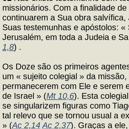
missionários. Com a finalidade d
continuarem a Sua obra salvífica
Suas testemunhas e apóstolos: «
Jerusalém, em toda a Judeia e Sa
1,8
) .
Os Doze são os primeiros agentes
um « sujeito colegial » da missão
permanecerem com Ele e serem en
de Israel » (
Mt 10,6
). Esta colegi
se singularizem figuras como Tia
tal relevo que se tornou usual a 
» (
Ac 2,14
Ac 2,37
). Graças a ele