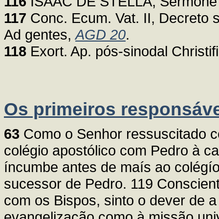
116
ISAAC DE STELLA, Sermone 3
117
Conc. Ecum. Vat. II, Decreto s
Ad gentes,
AGD 20
.
118
Exort. Ap. pós-sinodal Christifi
Os primeiros responsáve
63
Como o Senhor ressuscitado co
colégio apostólico com Pedro à c
íncumbe antes de maís ao colégío
sucessor de Pedro. 119 Conscient
com os Bispos, sinto o dever de a
evangelização como à missão uni