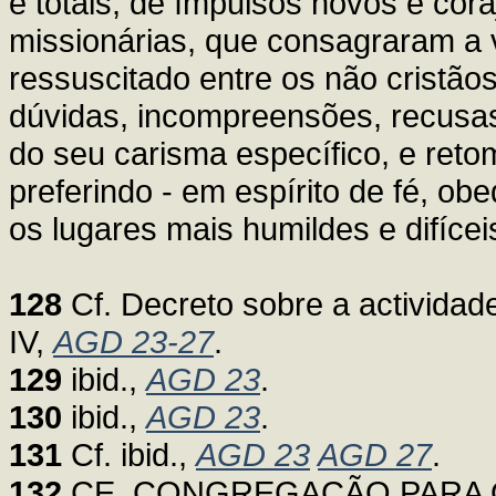
e totais, de ímpulsos novos e cor
missionárias, que consagraram a 
ressuscitado entre os não cristãos
dúvidas, incompreensões, recusa
do seu carisma específico, e ret
preferindo - em espírito de fé, o
os lugares mais humildes e difícei
128
Cf. Decreto sobre a actividade
IV,
AGD 23-27
.
129
ibid.,
AGD 23
.
130
ibid.,
AGD 23
.
131
Cf. ibid.,
AGD 23
AGD 27
.
132
CE. CONGREGAÇÃO PARA O