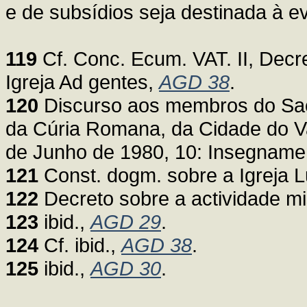
e de subsídios seja destinada à e
119
Cf. Conc. Ecum. VAT. II, Decre
Igreja Ad gentes,
AGD 38
.
120
Discurso aos membros do Sacr
da Cúria Romana, da Cidade do Va
de Junho de 1980, 10: Insegnament
121
Const. dogm. sobre a Igreja 
122
Decreto sobre a actividade mi
123
ibid.,
AGD 29
.
124
Cf. ibid.,
AGD 38
.
125
ibid.,
AGD 30
.