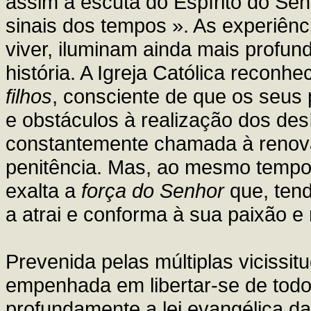
assim à escuta do Espírito do Sen
sinais dos tempos ». As experiênc
viver, iluminam ainda mais profu
história. A Igreja Católica reconh
filhos
, consciente de que os seus
e obstáculos à realização dos des
constantemente chamada à renova
penitência. Mas, ao mesmo tempo
exalta a
força do Senhor
que, ten
a atrai e conforma à sua paixão e 
Prevenida pelas múltiplas vicissitu
empenhada em libertar-se de todo
profundamente a lei evangélica d