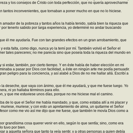
obreza y los consejos de Cristo con toda perfección, que no quería aprovecharme
n tantos inconvenientes, que tornaban a poner mucho en que no lo hiciese.
en amador de la pobreza y tantos años la había tenido, sabía bien la riqueza que
 por tenerlo sabido por larga experiencia, yo determiné no andar buscando
ue él me ayudaría. Fue con tan grandes efectos en un gran arrobamiento, que
 y esta falta, como digo, nunca yo la temí por mí. También volvió el Señor el
ener tales pareceres; no me parecía sino que poseía toda la riqueza del mundo en
 si estar, también, por cierto tiempo. Y en éste había de haber elección en mi
inaba a pasar por Dios con facilidad, a éste en ningún arte me podía persuadir.
n peligro para la conciencia, y así alabé a Dios de no me hallar allá. Escribí a
o la deseche, que vaya con ánimo, que él me ayudará, y que me fuese luego. Yo
ra, ni yo hallaba términos para ello.
ón, y que me estuviese unos días, porque no me hiciese mal el camino.
aba de lo que el Señor me había mandado, y que, como estaba allí a mi placer y
e muriese, muriese; y con esto un apretamiento de alma, un quitarme el Señor
confesor como me vio así me dijo que me fuese, que también le movía Dios como a
or grandísima cosa querer venir en ello, según lo que sentía; sino, como era
lo tuvo por bien.
ar a aquella señora que tanto la veía sentir, y a otras personas a quien debía