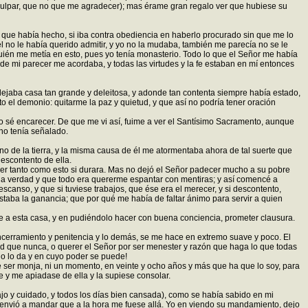
 culpar, que no que me agradecer); mas érame gran regalo ver que hubiese su
o que había hecho, si iba contra obediencia en haberlo procurado sin que me lo
l no le había querido admitir, y yo no la mudaba, también me parecía no se le
e quién me metía en esto, pues yo tenía monasterio. Todo lo que el Señor me había
 mi parecer me acordaba, y todas las virtudes y la fe estaban en mí entonces
ejaba casa tan grande y deleitosa, y adonde tan contenta siempre había estado,
 el demonio: quitarme la paz y quietud, y que así no podría tener oración
lo sé encarecer. De que me vi así, fuime a ver el Santísimo Sacramento, aunque
no tenía señalado.
o de la tierra, y la misma causa de él me atormentaba ahora de tal suerte que
escontento de ella.
 ser tanto como esto si durara. Mas no dejó el Señor padecer mucho a su pobre
 la verdad y que todo era quererme espantar con mentiras; y así comencé a
canso, y que si tuviese trabajos, que ése era el merecer, y si descontento,
staba la ganancia; que por qué me había de faltar ánimo para servir a quien
e a esta casa, y en pudiéndolo hacer con buena conciencia, prometer clausura.
ncerramiento y penitencia y lo demás, se me hace en extremo suave y poco. El
ud que nunca, o querer el Señor por ser menester y razón que haga lo que todas
o lo da y en cuyo poder se puede!
e ser monja, ni un momento, en veinte y ocho años y más que ha que lo soy, para
 y me apiadase de ella y la supiese consolar.
o y cuidado, y todos los días bien cansada), como se había sabido en mi
e envió a mandar que a la hora me fuese allá. Yo en viendo su mandamiento, dejo