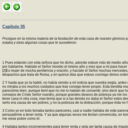
Capítulo 35
Prosigue en la misma materia de la fundación de esta casa de nuestro glorioso p
estaba y otras algunas cosas que le sucedieron.
1 Pues estando con esta señora que he dicho, adonde estuve más de medio año, o
por hablarme. Habíale el Señor movido el mismo año y mes que a mí para hacer ot
[2]Es mujer de mucha penitencia y oración, y hacíale el Señor muchas mercedes, 
despachos que traía de Roma, y en quince días que estuvo conmigo dimos orde
2 Y hasta que yo la hablé, no había venido a mí noticia que nuestra eegla, antes
no miraba a los muchos cuidados que trae consigo tener propio. Esta bendita muje
parecióme bien, aunque temí que no me lo habían de consentir, sino decir que ha
consejos de Cristo Señor nuestro, porque grandes deseos de pobreza ya me los 
tener casa ni otra cosa; mas temía que si a las demás no daba el Señor estos de
serlo era causa de ser pobres, y no la pobreza de la distracción; porque ésta no hac
3 Como yo en todo tomaba tantos pareceres, casi a nadie hallaba de este parecer,
persuadirme a tener renta. Y ya que algunas veces me tenían convencida, en torn
me viese pobre como él.
4 Hallaba tantos inconvenientes para tener renta y veía ser tanta causa de inquie