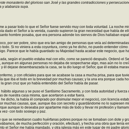
te monasterio del glorioso san José y las grandes contradicciones y persecucione
ia y alabanza suya.
e a pasar todo lo que el Señor fuese servido muy con toda voluntad. La noche mis
 dado el Señor a la venida, cuando supieron la gran necesidad que había de ello y
te santo hombre posaba, que era persona adonde los siervos de Dios hallaban espal
o, por ser pobre, sino que era tan amigo de personas que veía así determinadas a 
zo todo. Si no viniera a esta coyuntura, como ya he dicho, no puedo entender cóm
nsigo. Parece que le había guardado su Majestad hasta acabar este negocio, que 
 nada, según el pueblo estaba mal con ello, como se pareció después. Ordenó el Se
da, aunque en algunas personas no dejaba de sospecharse algo, mas aún no lo cre
y él dejase desembarazada la casa, se la dio luego el Señor, que él estaba maravi
l enfermo, y con oficiales para que se acabase la casa a mucha prisa, para que t
eía que iba el todo en la brevedad por muchas causas; y la una era porque cada ho
 la gran cruz que yo había entendido del Señor había de pasar.
n hábito algunas y se puso el Santísimo Sacramento, y con toda autoridad y fuerza
jas de nuestra casa misma, que acertaron a estar fuera.
 dicho, la había él comprado por disimular mejor el negocio), con licencia estaba
por muchas causas, que, aunque iba con secreto y guardándome no lo supiesen mi
porque aunque lo deseaba por apartarme más de todo y llevar mi profesión y llam
ra vez- con todo sosiego y paz.
y que se remediaron cuatro huérfanas pobres porque no se tomaban con dote y gran
vábamos, de mucha perfección y oración, efectuar), y hecha una obra que tenía ent
nto el Señor me había mandado, y otra iglesia más en este lugar de mi padre glori