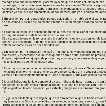
teología para que no lo hiciese, y así me lo decía que lo había estudiado mucho
de teología, ni con sus letras en este caso me hiciese merced. Si hallaba alg
Aquella señora con quien estaba, para esto me ayudaba mucho; algunos luego al
Decíales yo que, si ellos tan presto mudaban parecer, que yo al primero me quería
5 En este tiempo, por ruegos míos, porque esta señora no había visto al santo fra
en ella estaba, y así me ayudó mucho y mandó que en ninguna manera dejase de l
otros.
6 Estando un día mucho encomendándolo a Dios, me dijo el Señor que en ninguna
en ninguna manera pude tener duda de que era Dios.
Otra vez me dijo que en la renta estaba la confusión, y otras cosas en loor de la 
corazón del presentado, digo del religioso dominico de quien he dicho me escrib
determinándome a vivir de por amor de Dios.
7 En este tiempo, mi provincial me alzó el mandamiento y obediencia que me había 
monasterio, y avisáronme que muchas querían darme aquel cuidado de prelada, qu
Porque, dejado el trabajo grande por ser muy muchas y otras causas de que yo nun
mis amigas para que no me diesen voto.
8 Estando muy contenta de no me hallar en aquel ruido, díjome el Señor que en
me fatigué mucho y no hacía sino llorar, porque pensé que era la cruz ser prela
Contélo a mi confesor; mandóme que luego procurase ir, que claro estaba era más
9 Mas el Señor, que tenía ordenado otra cosa, húbose de hacer; porque era tan g
con regalo, no quería irme a ofrecer al trabajo, que todo era palabras con Dios
todo el gusto en la oración; en fin, yo estaba tal, que ya me era tormento tan g
mí.
10 [9]Ella sentía tanto que la dejase, que era otro tormento, que le había cost
muy temerosa de Dios y como le dije que se le podía hacer gran servicio y otras ha
[10]Ya yo no la tenía de venirme, porque entendiendo yo era más perfección una c