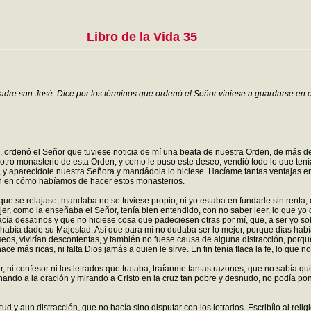
Libro de la Vida 35
adre san José. Dice por los términos que ordenó el Señor viniese a guardarse en e
rdenó el Señor que tuviese noticia de mí una beata de nuestra Orden, de más de s
ro monasterio de esta Orden; y como le puso este deseo, vendió todo lo que tenía
y aparecídole nuestra Señora y mandádola lo hiciese. Hacíame tantas ventajas en 
n en cómo habíamos de hacer estos monasterios.
 que se relajase, mandaba no se tuviese propio, ni yo estaba en fundarle sin rent
r, como la enseñaba el Señor, tenía bien entendido, con no saber leer, lo que yo 
cía desatinos y que no hiciese cosa que padeciesen otras por mí, que, a ser yo s
había dado su Majestad. Así que para mí no dudaba ser lo mejor, porque días hab
seos, vivirían descontentas, y también no fuese causa de alguna distracción, por
e más ricas, ni falta Dios jamás a quien le sirve. En fin tenía flaca la fe, lo que n
 ni confesor ni los letrados que trataba; traíanme tantas razones, que no sabía qu
ando a la oración y mirando a Cristo en la cruz tan pobre y desnudo, no podía po
tud y aun distracción, que no hacía sino disputar con los letrados. Escribílo al re