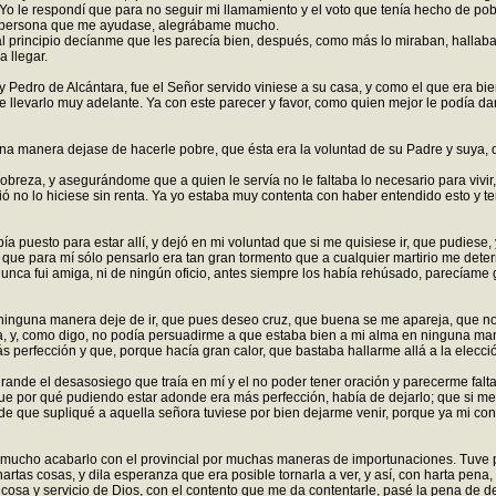
. Yo le respondí que para no seguir mi llamamiento y el voto que tenía hecho de p
una persona que me ayudase, alegrábame mucho.
 principio decíanme que les parecía bien, después, como más lo miraban, hallaba
 llegar.
y Pedro de Alcántara, fue el Señor servido viniese a su casa, y como el que era bi
levarlo muy adelante. Ya con este parecer y favor, como quien mejor le podía dar
 manera dejase de hacerle pobre, que ésta era la voluntad de su Padre y suya, q
pobreza, y asegurándome que a quien le servía no le faltaba lo necesario para vivir,
ió no lo hiciese sin renta. Ya yo estaba muy contenta con haber entendido esto y t
puesto para estar allí, y dejó en mi voluntad que si me quisiese ir, que pudiese, y
e para mí sólo pensarlo era tan gran tormento que a cualquier martirio me determ
ca fui amiga, ni de ningún oficio, antes siempre los había rehúsado, parecíame gra
 ninguna manera deje de ir, que pues deseo cruz, que buena se me apareja, que n
da, y, como digo, no podía persuadirme a que estaba bien a mi alma en ninguna mane
 perfección y que, porque hacía gran calor, que bastaba hallarme allá a la elecci
rande el desasosiego que traía en mí y el no poder tener oración y parecerme falt
; que por qué pudiendo estar adonde era más perfección, había de dejarlo; que si m
rande que supliqué a aquella señora tuviese por bien dejarme venir, porque ya mi 
ado mucho acabarlo con el provincial por muchas maneras de importunaciones. Tuve p
rtas cosas, y dila esperanza que era posible tornarla a ver, y así, con harta pena, 
osa y servicio de Dios, con el contento que me da contentarle, pasé la pena de dej