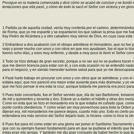
Prosigue en la materia comenzada y dice cómo se acabó de concluir y se fundó es
tentaciones que ella pasó, y cómo de todo la sacó el Señor con victoria y en glor
1 Partida ya de aquella ciudad, venía muy contenta por el camino, determinándom
de Roma, que yo me espanté y se espantaron los que sabian la prisa que me había
fray Pedro de Alcántara y a otro caballero muy siervo de Dios, en cuya casa es
2 Entrambos a dos acabaron con el obispo admitiese el monasterio, que no fue poc
viejo y poner mucho con unos y con otros en que nos ayudasen, fue el que lo hi
fueron ocho días, y esos muy enfermo, y desde a muy poco le llevó el Señor co
3 Todo se hizo debajo de gran secreto, porque a no ser así no se pudiera hacer
que me dieron licencia para estar con él, y con esta ocasión no se entendió na
para el negocio, y en siendo menester tuviese salud para que yo me desocupase 
4 Pasé harto trabajo en procurar con unos y con otros que se admitiese, y con e
estaba aquí, que nos pareció era mejor estar ausente para más disimular, y yo v
que me hizo pensar si era esta la cruz; aunque todavía me parecía era poco para
5 Pues todo concertado, fue el Señor servido que, día de san Bartolomé, tomaro
de mil y quinientos y sesenta y dos. Estuve yo a darles el hábito y otras dos mon
Como en ésta que se hizo el monasterio era la que estaba mi cuñado (que, como he
punto contra obediencia. Y como veían ser muy provechoso para toda la Orden 
dijeran era, mil monasterios me parece dejara, cuanto más uno. Esto es cierto 
entendiera era más servicio del Señor dejarlo todo, lo hiciera -como lo hice la ot
6 Pues fue para mí como estar en una gloria ver poner el Santísimo Sacramento 
que con su ejemplo fuesen fundamento para en que se pudiese el intento que lle
éstas eran mis ansias. Y también me dio gran consuelo de haber hecho lo que ta