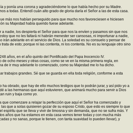
ibía y ponía una corona y agradeciéndome lo que había hecho por su Madre.
s a todas. Entendí cuán alto grado de gloria daría el Señor a las de esta casa.
 que más nos habían perseguido para que mucho nos favoreciesen e hiciesen
ción su Majestad había querido fuese adelante.
r a nadie, los despierta el Señor para que nos la envíen y pasamos sin que nos
stoy que no les faltará ni habrán menester ser cansosas, ni importunar a nadie,
 irán adelante en el servicio de Dios. La soledad es su consuelo y pensar de
ata de esto; porque ni las contenta, ni los contenta. No es su lenguaje otro sino
48 años, en el año quinto del Pontificado del Papa Inocencio IV.
o de ocho meses y otras cosas, como se ve en la misma primera regla, en
ha de ir muy adelante lo comenzado, como su Majestad me lo ha dicho.
pasar trabajos grandes. Sé que se guarda en ella toda religión, conforme a esta
 ha obrado, que hay de ello muchos testigos que lo podrán jurar, y así pido yo a
lo dé a las hermanas que aquí estuvieren, que animará mucho para servir a Dios
an ruin y baja como yo.
la que comenzare a relajar la perfección que aquí el Señor ha comenzado y
l las que a solas quisieren gozar de su esposo Cristo, que esto es siempre lo que
l espíritu que se lleva y vivir de limosna y sin demanda, que no se sufra más. Y
 estos años que ha estamos en esta casa vemos tener todas y con mucha más
icadas y no sanas, porque le tienen, con tanta suavidad lo pueden llevar), y