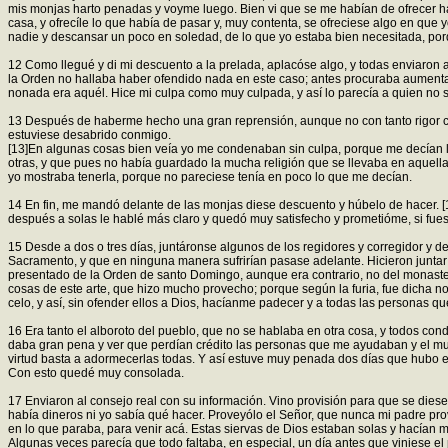
mis monjas harto penadas y voyme luego. Bien vi que se me habían de ofrecer h
casa, y ofrecíle lo que había de pasar y, muy contenta, se ofreciese algo en que 
nadie y descansar un poco en soledad, de lo que yo estaba bien necesitada, por
12 Como llegué y di mi descuento a la prelada, aplacóse algo, y todas enviaron al
la Orden no hallaba haber ofendido nada en este caso; antes procuraba aumentar
nonada era aquél. Hice mi culpa como muy culpada, y así lo parecía a quien no s
13 Después de haberme hecho una gran reprensión, aunque no con tanto rigor com
estuviese desabrido conmigo.
[13]En algunas cosas bien veía yo me condenaban sin culpa, porque me decían l
otras, y que pues no había guardado la mucha religión que se llevaba en aquel
yo mostraba tenerla, porque no pareciese tenía en poco lo que me decían.
14 En fin, me mandó delante de las monjas diese descuento y húbelo de hacer. [1
después a solas le hablé más claro y quedó muy satisfecho y prometióme, si fues
15 Desde a dos o tres días, juntáronse algunos de los regidores y corregidor y d
Sacramento, y que en ninguna manera sufrirían pasase adelante. Hicieron juntar
presentado de la Orden de santo Domingo, aunque era contrario, no del monasteri
cosas de este arte, que hizo mucho provecho; porque según la furia, fue dicha no
celo, y así, sin ofender ellos a Dios, hacíanme padecer y a todas las personas 
16 Era tanto el alboroto del pueblo, que no se hablaba en otra cosa, y todos con
daba gran pena y ver que perdían crédito las personas que me ayudaban y el much
virtud basta a adormecerlas todas. Y así estuve muy penada dos días que hubo es
Con esto quedé muy consolada.
17 Enviaron al consejo real con su información. Vino provisión para que se diese
había dineros ni yo sabía qué hacer. Proveyólo el Señor, que nunca mi padre pro
en lo que paraba, para venir acá. Estas siervas de Dios estaban solas y hacían
Algunas veces parecía que todo faltaba, en especial, un día antes que viniese el 