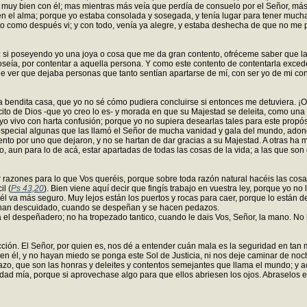
muy bien con él; mas mientras más veía que perdía de consuelo por el Señor, más
n el alma; porque yo estaba consolada y sosegada, y tenía lugar para tener much
o como después vi; y con todo, venía ya alegre, y estaba deshecha de que no me pon
 si poseyendo yo una joya o cosa que me da gran contento, ofréceme saber que l
a, por contentar a aquella persona. Y como este contento de contentarla excede a
 ver que dejaba personas que tanto sentían apartarse de mí, con ser yo de mi con
sta bendita casa, que yo no sé cómo pudiera concluirse si entonces me detuviera.
to de Dios -que yo creo lo es- y morada en que su Majestad se deleita, como una v
 vivo con harta confusión; porque yo no supiera desearlas tales para este propósi
 especial algunas que las llamó el Señor de mucha vanidad y gala del mundo, adon
to por uno que dejaron, y no se hartan de dar gracias a su Majestad. A otras ha 
 aun para lo de acá, estar apartadas de todas las cosas de la vida; a las que son 
razones para lo que Vos queréis, porque sobre toda razón natural hacéis las cos
il (
Ps 43,20
). Bien viene aquí decir que fingís trabajo en vuestra ley, porque yo no
 va más seguro. Muy lejos están los puertos y rocas para caer, porque lo están d
e han descuidado, cuando se despeñan y se hacen pedazos.
á el despeñadero; no ha tropezado tantico, cuando le dais Vos, Señor, la mano. No 
ón. El Señor, por quien es, nos dé a entender cuán mala es la seguridad en tan ma
en él, y no hayan miedo se ponga este Sol de Justicia, ni nos deje caminar de noc
azo, que son las honras y deleites y contentos semejantes que llama el mundo; y 
aldad mía, porque si aprovechase algo para que ellos abriesen los ojos. Abraselos