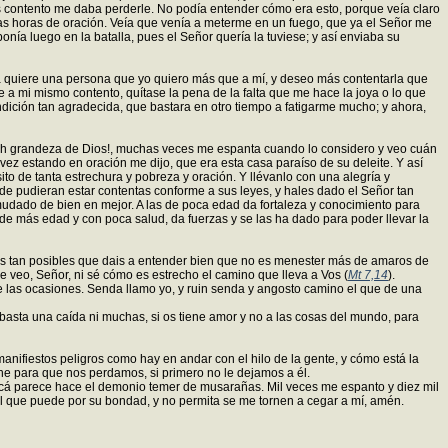
 contento me daba perderle. No podía entender cómo era esto, porque veía claro
as horas de oración. Veía que venía a meterme en un fuego, que ya el Señor me
ía luego en la batalla, pues el Señor quería la tuviese; y así enviaba su
a quiere una persona que yo quiero más que a mí, y deseo más contentarla que
 mi mismo contento, quítase la pena de la falta que me hace la joya o lo que
dición tan agradecida, que bastara en otro tiempo a fatigarme mucho; y ahora,
 ¡Oh grandeza de Dios!, muchas veces me espanta cuando lo considero y veo cuán
ez estando en oración me dijo, que era esta casa paraíso de su deleite. Y así
to de tanta estrechura y pobreza y oración. Y llévanlo con una alegría y
de pudieran estar contentas conforme a sus leyes, y hales dado el Señor tan
mudado de bien en mejor. A las de poca edad da fortaleza y conocimiento para
de más edad y con poca salud, da fuerzas y se las ha dado para poder llevar la
as tan posibles que dais a entender bien que no es menester más de amaros de
 le veo, Señor, ni sé cómo es estrecho el camino que lleva a Vos (
Mt 7,14
).
e las ocasiones. Senda llamo yo, y ruin senda y angosto camino el que de una
basta una caída ni muchas, si os tiene amor y no a las cosas del mundo, para
nifiestos peligros como hay en andar con el hilo de la gente, y cómo está la
he para que nos perdamos, si primero no le dejamos a él.
acá parece hace el demonio temer de musarañas. Mil veces me espanto y diez mil
 el que puede por su bondad, y no permita se me tornen a cegar a mí, amén.