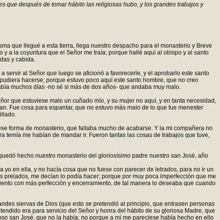
s que después de tomar hábito las religiosas hubo, y los grandes trabajos y
ma que llegué a esta tierra, llega nuestro despacho para el monasterio y Breve
 a la coyuntura que el Señor me traía; porque hallé aquí al obispo y al santo
das y cabida.
servir al Señor que luego se aficionó a favorecerle, y el aprobarlo este santo
o pudiera hacerse; porque estuvo poco aquí este santo hombre, que no creo
había muchos días -no sé si más de dos años- que andaba muy malo.
ñor que estuviese malo un cuñado mío, y su mujer no aquí, y en tanta necesidad,
ían. Fue cosa para espantar, que no estuvo más malo de lo que fue menester
llado.
uviese forma de monasterio, que faltaba mucho de acabarse. Y la mi compañera no
ra temía me habían de mandar ir. Fueron tantas las cosas de trabajos que tuve,
 quedó hecho nuestro monasterio del gloriosísimo padre nuestro san José, año
 yo en ella, y no hacía cosa que no fuese con parecer de letrados, para no ir un
s prelados, me decían lo podía hacer; porque por muy poca imperfección que me
amiento con más perfección y encerramiento, de tal manera lo deseaba que cuando
des siervas de Dios (que esto se pretendió al principio, que entrasen personas
endido era para servicio del Señor y honra del hábito de su gloriosa Madre, que
oso san José, que no la había; no porque a mí me pareciese había hecho en ello