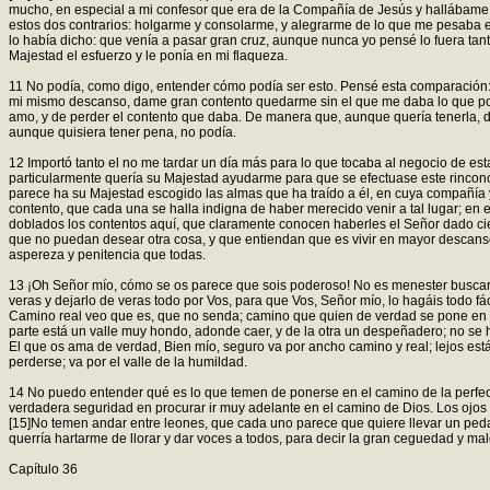
mucho, en especial a mi confesor que era de la Compañía de Jesús y hallábame 
estos dos contrarios: holgarme y consolarme, y alegrarme de lo que me pesaba e
lo había dicho: que venía a pasar gran cruz, aunque nunca yo pensé lo fuera tant
Majestad el esfuerzo y le ponía en mi flaqueza.
11 No podía, como digo, entender cómo podía ser esto. Pensé esta comparación:
mi mismo descanso, dame gran contento quedarme sin el que me daba lo que poseí
amo, y de perder el contento que daba. De manera que, aunque quería tenerla, de
aunque quisiera tener pena, no podía.
12 Importó tanto el no me tardar un día más para lo que tocaba al negocio de e
particularmente quería su Majestad ayudarme para que se efectuase este rinconci
parece ha su Majestad escogido las almas que ha traído a él, en cuya compañía yo
contento, que cada una se halla indigna de haber merecido venir a tal lugar; en
doblados los contentos aquí, que claramente conocen haberles el Señor dado cien
que no puedan desear otra cosa, y que entiendan que es vivir en mayor descanso,
aspereza y penitencia que todas.
13 ¡Oh Señor mío, cómo se os parece que sois poderoso! No es menester buscar 
veras y dejarlo de veras todo por Vos, para que Vos, Señor mío, lo hagáis todo fác
Camino real veo que es, que no senda; camino que quien de verdad se pone en él
parte está un valle muy hondo, adonde caer, y de la otra un despeñadero; no s
El que os ama de verdad, Bien mío, seguro va por ancho camino y real; lejos est
perderse; va por el valle de la humildad.
14 No puedo entender qué es lo que temen de ponerse en el camino de la perfecci
verdadera seguridad en procurar ir muy adelante en el camino de Dios. Los ojos 
[15]No temen andar entre leones, que cada uno parece que quiere llevar un ped
querría hartarme de llorar y dar voces a todos, para decir la gran ceguedad y m
Capítulo 36