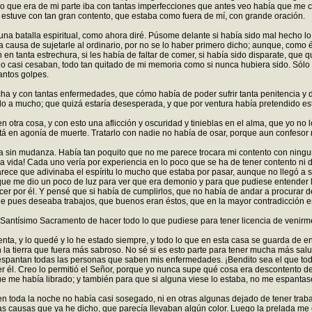
y lo que era de mi parte iba con tantas imperfecciones que antes veo había que me
 estuve con tan gran contento, que estaba como fuera de mí, con grande oración.
una batalla espiritual, como ahora diré. Púsome delante si había sido mal hecho l
a causa de sujetarle al ordinario, por no se lo haber primero dicho; aunque, como é
n en tanta estrechura, si les había de faltar de comer, si había sido disparate, qu
casi cesaban, todo tan quitado de mi memoria como si nunca hubiera sido. Sólo de
antos golpes.
 y con tantas enfermedades, que cómo había de poder sufrir tanta penitencia y d
do a mucho; que quizá estaría desesperada, y que por ventura había pretendido esto
otra cosa, y con esto una aflicción y oscuridad y tinieblas en el alma, que yo no 
en agonía de muerte. Tratarlo con nadie no había de osar, porque aun confesor 
a sin mudanza. Había tan poquito que no me parece trocara mi contento con ningun
a vida! Cada uno vería por experiencia en lo poco que se ha de tener contento ni d
arece que adivinaba el espíritu lo mucho que estaba por pasar, aunque no llegó a
a, que me dio un poco de luz para ver que era demonio y para que pudiese entender
 por él. Y pensé que si había de cumplirlos, que no había de andar a procurar des
que pues deseaba trabajos, que buenos eran éstos, que en la mayor contradicción e
 Santísimo Sacramento de hacer todo lo que pudiese para tener licencia de venirm
nta, y lo quedé y lo he estado siempre, y todo lo que en esta casa se guarda de e
la tierra que fuera más sabroso. No sé si es esto parte para tener mucha más sal
spantan todas las personas que saben mis enfermedades. ¡Bendito sea el que tod
r él. Creo lo permitió el Señor, porque yo nunca supe qué cosa era descontento d
 me había librado; y también para que si alguna viese lo estaba, no me espantase
oda la noche no había casi sosegado, ni en otras algunas dejado de tener trabaj
las causas que ya he dicho, que parecía llevaban algún color. Luego la prelada m