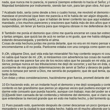
nada, que nunca me lo parecía, ni parece (siempre entiendo lo hacía el Señor, 
Majestad tomádome por instrumento, siendo tan ruin, para tan gran obra. Así que
7 Acabado todo, sería como desde a tres o cuatro horas, me revolvió el demonio 
mandase el provincial (que bien me parecía a mí le había de ser algún disgusto, 
daría nada por otra parte), y que si habían de tener contento las que aquí estaba
mandado, y los muchos pareceres y oraciones que había más de dos años que no 
suspendidas, sin tener yo fuerza para que ninguna obrase ni me defendiese de t
8 También me ponía el demonio que cómo me quería encerrar en casa tan estrecha
y tantas amigas, que quizá las de acá no serían a mi gusto, que me había obliga
estando desasosegada, y perdería el alma.
Cosas de esta hechura juntas me ponía delante, que no era en mi mano pensar en 
encomendarme a él no podía. Paréceme estaba con una congoja como quien está 
9 ¡Oh, válgame Dios, qué vida esta tan miserable! No hay contento seguro ni cos
no sabía qué hacer de mí. ¡Oh, si mirásemos con advertencia las cosas de nuestr
Es cierto que me parece fue uno de los recios ratos que he pasado en mi vida; p
sierva; porque nunca en las tribulaciones me dejó de socorrer, y así fue en ést
acordarme de mis grandes determinaciones de servir al Señor y deseos de padecer
como lo tomase por servir a Dios, me serviría de purgatorio; que de qué temía, 
tanto debía.
Con éstas y otras consideraciones, haciéndome gran fuerza, prometí delante del
10 En haciendo esto, en un instante huyó el demonio y me dejó sosegada y conte
contento es tan grandísimo que pienso yo algunas veces qué pudiera escoger en 
darme este consuelo que pueda hacerlo, aunque con trabajo; mas del poder se e
[11]Quedé bien cansada de tal contienda y riéndome del demonio, que vi claro se
que entendiese la merced grande que en esto me había hecho, y del tormento que
11 Pues pasado esto, queriendo después de comer descansar un poco (porque en t
monasterio y en la ciudad lo que estaba hecho, había en él mucho alboroto por 