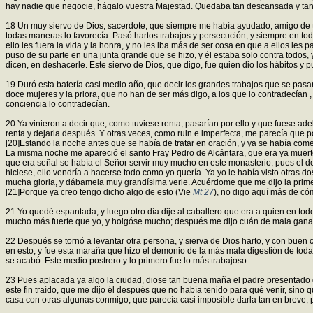
hay nadie que negocie, hágalo vuestra Majestad. Quedaba tan descansada y tan s
18 Un muy siervo de Dios, sacerdote, que siempre me había ayudado, amigo de to
todas maneras lo favorecía. Pasó hartos trabajos y persecución, y siempre en to
ello les fuera la vida y la honra, y no les iba más de ser cosa en que a ellos le
puso de su parte en una junta grande que se hizo, y él estaba solo contra todos,
dicen, en deshacerle. Este siervo de Dios, que digo, fue quien dio los hábitos y 
19 Duró esta batería casi medio año, que decir los grandes trabajos que se pasa
doce mujeres y la priora, que no han de ser más digo, a los que lo contradecían 
conciencia lo contradecían.
20 Ya vinieron a decir que, como tuviese renta, pasarían por ello y que fuese a
renta y dejarla después. Y otras veces, como ruin e imperfecta, me parecía que por
[20]Estando la noche antes que se había de tratar en oración, y ya se había com
La misma noche me apareció el santo Fray Pedro de Alcántara, que era ya muerto
que era señal se había el Señor servir muy mucho en este monasterio, pues el de
hiciese, ello vendría a hacerse todo como yo quería. Ya yo le había visto otras 
mucha gloria, y dábamela muy grandísima verle. Acuérdome que me dijo la primer
[21]Porque ya creo tengo dicho algo de esto (Vie
Mt 27
), no digo aquí más de có
21 Yo quedé espantada, y luego otro día dije al caballero que era a quien en tod
mucho más fuerte que yo, y holgóse mucho; después me dijo cuán de mala gana 
22 Después se tornó a levantar otra persona, y sierva de Dios harto, y con bue
en esto, y fue esta maraña que hizo el demonio de la más mala digestión de to
se acabó. Este medio postrero y lo primero fue lo más trabajoso.
23 Pues aplacada ya algo la ciudad, diose tan buena maña el padre presentado 
este fin traído, que me dijo él después que no había tenido para qué venir, sino 
casa con otras algunas conmigo, que parecía casi imposible darla tan en breve, p