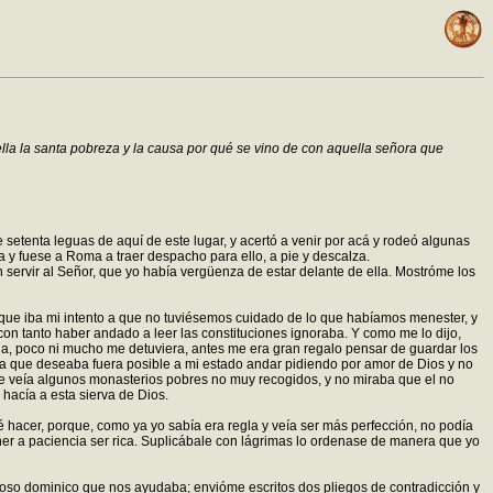
lla la santa pobreza y la causa por qué se vino de con aquella señora que
etenta leguas de aquí de este lugar, y acertó a venir por acá y rodeó algunas
 y fuese a Roma a traer despacho para ello, a pie y descalza.
servir al Señor, que yo había vergüenza de estar delante de ella. Mostróme los
a, que iba mi intento a que no tuviésemos cuidado de lo que habíamos menester, y
con tanto haber andado a leer las constituciones ignoraba. Y como me lo dijo,
ola, poco ni mucho me detuviera, antes me era gran regalo pensar de guardar los
ía que deseaba fuera posible a mi estado andar pidiendo por amor de Dios y no
que veía algunos monasterios pobres no muy recogidos, y no miraba que el no
o hacía a esta sierva de Dios.
é hacer, porque, como ya yo sabía era regla y veía ser más perfección, no podía
ner a paciencia ser rica. Suplicábale con lágrimas lo ordenase de manera que yo
ligioso dominico que nos ayudaba; envióme escritos dos pliegos de contradicción y