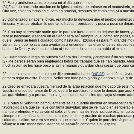
24 Fue grandísimo consuelo para mí el día que vinimos.
[24]Estando haciendo oración en la iglesia antes que entrase en el monasterio,
Otra vez, estando todas en el coro en oración, después de completas, vi a nuestr
25 Comenzado a hacer el oficio, era mucha la devoción que el pueblo comenzó 
limosna, y así aprobaban lo que tanto habían reprobado, y poco a poco se dejaro
26 Y no hay al presente nadie que le parezca fuera acertado dejarse de hacer, y
falte lo necesario, y espero en el Señor será así siempre; que, como son pocas, 
que el Señor se tendrá cuidado como hasta aquí; [26]que es para mí grandísimo 
ver a nadie que no sea para ayudarlas a encender más el amor de su Esposo les es
hablar de Dios, y así no entienden ni las entiende sino quien habla el mismo.
27 Guardamos la regla de nuestra Señora del Carmen, y cumplida ésta sin relaja
[27]Me parece serán bien empleados todos los trabajos que se han pasado. Ahor
muchas aun se les hace poco a las hermanas y guardan otras cosas que para cum
28 La otra casa que la beata que dije procuraba hacer (
VIE 35
), también la favor
primera regla nuestra. Plega al Señor sea todo para gloria y alabanza suya, y de
29 Creo se enfadará vuestra merced de la larga relación que he dado de este mona
vuestra merced por amor de Dios, que si le pareciere romper lo demás que aquí v
las que vinieren y a procurar no caiga lo comenzado, sino que vaya siempre ade
30 Y pues el Señor tan particularmente se ha querido mostrar en favorecer para
favorecido para que se lleve con tanta suavidad; que se ve muy bien es tolerable
han de pretender, y solas con él solo, y no ser más de trece; porque esto tengo p
siempre crean más a quien con trabajos muchos y oración de muchas personas pr
salud que solían, se verá ser esto lo que conviene. Y quien le pareciere áspero e
váyanse a otro monasterio, adonde se salvarán conforme a su espíritu.