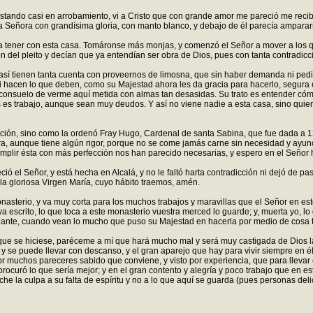
 estando casi en arrobamiento, vi a Cristo que con grande amor me pareció me rec
a Señora con grandísima gloria, con manto blanco, y debajo de él parecía ampararno
a tener con esta casa. Tomáronse más monjas, y comenzó el Señor a mover a los
n del pleito y decían que ya entendían ser obra de Dios, pues con tanta contradic
 así tienen tanta cuenta con proveernos de limosna, que sin haber demanda ni pedi
si hacen lo que deben, como su Majestad ahora les da gracia para hacerlo, segura e
consuelo de verme aquí metida con almas tan desasidas. Su trato es entender cómo
 trabajo, aunque sean muy deudos. Y así no viene nadie a esta casa, sino quien tr
ción, sino como la ordenó Fray Hugo, Cardenal de santa Sabina, que fue dada a 12
a, aunque tiene algún rigor, porque no se come jamás carne sin necesidad y ayun
plir ésta con más perfección nos han parecido necesarias, y espero en el Señor 
eció el Señor, y está hecha en Alcalá, y no le faltó harta contradicción ni dejó de 
 la gloriosa Virgen María, cuyo hábito traemos, amén.
sterio, y va muy corta para los muchos trabajos y maravillas que el Señor en esto
a escrito, lo que toca a este monasterio vuestra merced lo guarde; y, muerta yo, 
lante, cuando vean lo mucho que puso su Majestad en hacerla por medio de cosa t
 que se hiciese, paréceme a mí que hará mucho mal y será muy castigada de Dios 
 y se puede llevar con descanso, y el gran aparejo que hay para vivir siempre en é
or muchos pareceres sabido que conviene, y visto por experiencia, que para llevar e
ocuró lo que sería mejor; y en el gran contento y alegría y poco trabajo que en
che la culpa a su falta de espíritu y no a lo que aquí se guarda (pues personas del