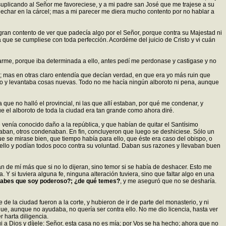
plicando al Señor me favoreciese, y a mi padre san José que me trajese a su
de echar en la cárcel; mas a mi parecer me diera mucho contento por no hablar a
o gran contento de ver que padecía algo por el Señor, porque contra su Majestad ni
que se cumpliese con toda perfección. Acordéme del juicio de Cristo y vi cuán
arme, porque iba determinada a ello, antes pedí me perdonase y castigase y no
 mas en otras claro entendía que decían verdad, en que era yo más ruin que
lo y levantaba cosas nuevas. Todo no me hacía ningún alboroto ni pena, aunque
e no halló el provincial, ni las que allí estaban, por qué me condenar, y
e el alboroto de toda la ciudad era tan grande como ahora diré.
e venía conocido daño a la república, y que habían de quitar el Santísimo
laban, otros condenaban. En fin, concluyeron que luego se deshiciese. Sólo un
 se mirase bien, que tiempo había para ello, que éste era caso del obispo, o
e ello y podían todos poco contra su voluntad. Daban sus razones y llevaban buen
an de mí más que si no lo dijeran, sino temor si se había de deshacer. Esto me
si tuviera alguna fe, ninguna alteración tuviera, sino que faltar algo en una
abes que soy poderoso?; ¿de qué temes?
, y me aseguró que no se desharía.
 la ciudad fueron a la corte, y hubieron de ir de parte del monasterio, y ni
ue, aunque no ayudaba, no quería ser contra ello. No me dio licencia, hasta ver
 harta diligencia.
i a Dios y díjele: Señor, esta casa no es mía; por Vos se ha hecho; ahora que no