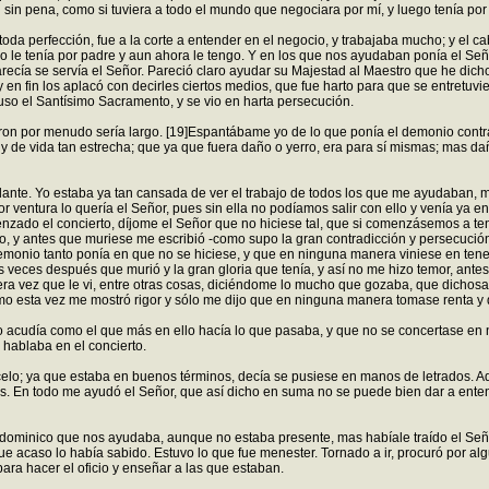
in pena, como si tuviera a todo el mundo que negociara por mí, y luego tenía por
da perfección, fue a la corte a entender en el negocio, y trabajaba mucho; y el 
do le tenía por padre y aun ahora le tengo. Y en los que nos ayudaban ponía el Señ
s parecía se servía el Señor. Pareció claro ayudar su Majestad al Maestro que he d
 y en fin los aplacó con decirles ciertos medios, que fue harto para que se entret
puso el Santísimo Sacramento, y se vio en harta persecución.
ron por menudo sería largo. [19]Espantábame yo de lo que ponía el demonio contra
, y de vida tan estrecha; que ya que fuera daño o yerro, era para sí mismas; mas d
delante. Yo estaba ya tan cansada de ver el trabajo de todos los que me ayudaban,
 ventura lo quería el Señor, pues sin ella no podíamos salir con ello y venía ya en
enzado el concierto, díjome el Señor que no hiciese tal, que si comenzásemos a t
, y antes que muriese me escribió -como supo la gran contradicción y persecució
monio tanto ponía en que no se hiciese, y que en ninguna manera viniese en tener 
dos veces después que murió y la gran gloria que tenía, y así no me hizo temor, a
a vez que le vi, entre otras cosas, diciéndome lo mucho que gozaba, que dichosa
mo esta vez me mostró rigor y sólo me dijo que en ninguna manera tomase renta y 
o acudía como el que más en ello hacía lo que pasaba, y que no se concertase en n
hablaba en el concierto.
n celo; ya que estaba en buenos términos, decía se pusiese en manos de letrados.
das. En todo me ayudó el Señor, que así dicho en suma no se puede bien dar a en
dominico que nos ayudaba, aunque no estaba presente, mas habíale traído el Seño
que acaso lo había sabido. Estuvo lo que fue menester. Tornado a ir, procuró por al
ara hacer el oficio y enseñar a las que estaban.