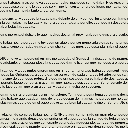
artos trabajos; mas como ya quedaba hecho, muy poco se me daba. Hice oración su
yo padeciese por él y le pudiese servir, me fui, con tener creído luego me habían 
que me traía molida tanto andar con gente.
 provincial, y quedóse la causa para delante de él; y venido, fui a juicio con hart
la con todas mis fuerzas y muriera de buena gana por ello, que todo mi deseo era 
abía todas las causas.
o merecía el delito y lo que muchos decían al provincial, yo no quisiera disculp
o había hecho porque me tuviesen en algo y por ser nombrada y otras semejantes;
la casa, cómo pensaba guardarla en otra con más rigor, que escandalizaba el pueb
4]Como yo tenía quietud en mí y me ayudaba el Señor, di mi descuento de manera qu
e adelante, en sosegándose la ciudad, de darme licencia que me fuese a él, porqu
el cabildo, y todos juntos dijeron que en ninguna manera se había de consentir, qu
 todas las Ordenes para que digan su parecer, de cada una dos letrados; unos cal
o sino de que fuese pobre, dijo que no era cosa que así se había de deshacer, que
 ponerlo luego por obra. Era, en fin, que había de ser, que era el Señor servido d
que lo favorecían, que eran algunas, y pasaron mucha persecución.
denarme e ir al provincial y a mi monasterio. Yo ninguna pena tenía de cuanto decí
o trabajo que pasaban, que de lo que decían de mí antes me parece me holgaba. Y 
tas juntas que digo en el pueblo, y estando bien fatigada, me dijo el Señor:
¿No s
 relación de cómo se había hecho. [17]Hela aquí comenzado un gran pleito, porque de
vincial me mandó dejase de entender en ello; porque es tan amigo de toda virtud q
 más con sus oraciones que con cuanto yo andaba negociando, aunque fue menester
provincial, que me mandó la priora no tratase en nada, y era dejarse todo. Yo me fu