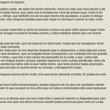
 seguro el negocio.
caballero santo -de quien he hecho mención- hacía en este caso muy mucho y de
or tanto hervor, que cada uno lo tomaba por cosa tan propia suya, como si en
icho, clérigo, que también era de los que mucho me ayudaban, a quien el obispo
uviesen; mas ninguno bastaba para que luego no tornasen a poner la vida, como
 unas mujercitas y cómo les parecía a todos era gran daño para el lugar solas
año al lugar no parece llevaba camino, y ellos hallaban tantos que con buena
 más que del mío, que me parecía no sería malo, hasta que se sosegasen, tener
 este concierto.
ener renta que no nos dejarían después que lo dejásemos, y otras algunas cosas.
n que teníamos- que se holgaba fuese la fundación con contradicción tan grande,
renta; y aun dos o tres veces me persuadió en la carta; y que, como esto
ntes me holgué mucho; porque siempre aparecía como cuerpo glorificado, lleno de
 penitencia había sido la que había hecho, que tanto premio había alcanzado.
que por qué no quería tomar su consejo, y desapareció luego.
inguna manera tener renta, sino que fuese adelante el pleito. El estaba en esto
 Aquí tuve hartos desasosiegos, porque algunos de los que me ayudaban venían
tender lo que se pasó en dos años que se estuvo comenzada esta casa hasta que
r a un tiempo que nos hizo harto bien y pareció haberle su Majestad para sólo
gunas vías que nos diese licencia nuestro padre provincial para venir yo a esta