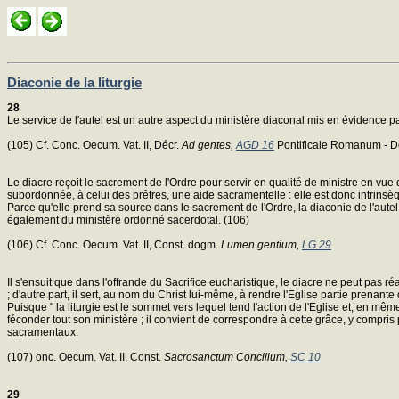
Diaconie de la liturgie
28
Le service de l'autel est un autre aspect du ministère diaconal mis en évidence par 
(105) Cf. Conc. Oecum. Vat. II, Décr.
Ad gentes,
AGD 16
Pontificale Romanum - De
Le diacre reçoit le sacrement de l'Ordre pour servir en qualité de ministre en vu
subordonnée, à celui des prêtres, une aide sacramentelle : elle est donc intrinsè
Parce qu'elle prend sa source dans le sacrement de l'Ordre, la diaconie de l'autel
également du ministère ordonné sacerdotal. (106)
(106) Cf. Conc. Oecum. Vat. II, Const. dogm.
Lumen gentium,
LG 29
Il s'ensuit que dans l'offrande du Sacrifice eucharistique, le diacre ne peut pas réa
; d'autre part, il sert, au nom du Christ lui-même, à rendre l'Eglise partie prenante 
Puisque " la liturgie est le sommet vers lequel tend l'action de l'Eglise et, en mê
féconder tout son ministère ; il convient de correspondre à cette grâce, y compris
sacramentaux.
(107) onc. Oecum. Vat. II, Const.
Sacrosanctum Concilium,
SC 10
29