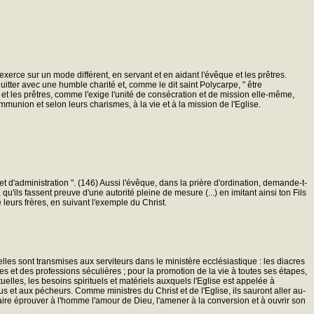
xerce sur un mode différent, en servant et en aidant l'évêque et les prêtres.
uitter avec une humble charité et, comme le dit saint Polycarpe, " être
 et les prêtres, comme l'exige l'unité de consécration et de mission elle-même,
ommunion et selon leurs charismes, à la vie et à la mission de l'Eglise.
et d'administration ". (146) Aussi l'évêque, dans la prière d'ordination, demande-t-
qu'ils fassent preuve d'une autorité pleine de mesure (...) en imitant ainsi ton Fils
e leurs frères, en suivant l'exemple du Christ.
lles sont transmises aux serviteurs dans le ministère ecclésiastique : les diacres
s et des professions séculières ; pour la promotion de la vie à toutes ses étapes,
elles, les besoins spirituels et matériels auxquels l'Eglise est appelée à
us et aux pécheurs. Comme ministres du Christ et de l'Eglise, ils sauront aller au-
t faire éprouver à l'homme l'amour de Dieu, l'amener à la conversion et à ouvrir son