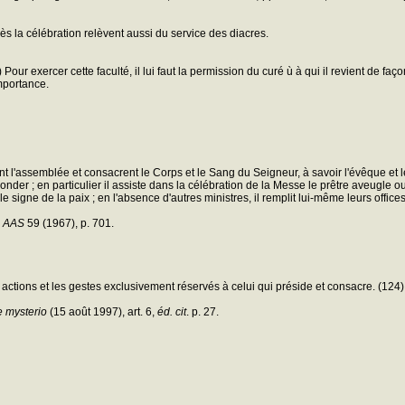
 la célébration relèvent aussi du service des diacres.
Pour exercer cette faculté, il lui faut la permission du curé ù à qui il revient de f
mportance.
nt l'assemblée et consacrent le Corps et le Sang du Seigneur, à savoir l'évêque et le
onder ; en particulier il assiste dans la célébration de la Messe le prêtre aveugle ou a
r le signe de la paix ; en l'absence d'autres ministres, il remplit lui-même leurs office
:
AAS
59 (1967), p. 701.
les actions et les gestes exclusivement réservés à celui qui préside et consacre. (124)
e mysterio
(15 août 1997), art. 6,
éd. cit
. p. 27.