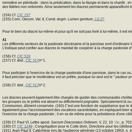
ministère en plénitude : dans la prédication, dans la liturgie et dans la charité
des fidèles non ordonnés. Ainsi seulement les diacres permanents apparaîtront dan
(154) Cf.
CIC 157
(155) Conc. Oecum. Vat. II, Const. dogm.
Lumen gentium,
LG 27
.
Pour le bien du diacre lui-même et pour qu'il ne soit pas livré à lui-même, il est n
41
Les différents secteurs de la pastorale diocésaine et la paroisse sont d'ordinair
L'évêque peut confier aux diacres le mandat de coopérer à la charge pastorale d'
(156) Cf.
CIC 519
(157) Cf.
ibid.
,
CIC 517
nº 1.
Pour participer à l'exercice de la charge pastorale d'une paroisse, dans le cas ou,
il faut préciser que le modérateur est un prêtre, puisque lui seul est le " pasteur 
(158) Cf.
ibid.
,
CIC 517
nº 2.
Les diacres peuvent également être chargés de guider des communautés chrétiennes
les groupes ou le prêtre est absent ou difficilement joignable. Spécialement là ou
Communion, dûment conservée. (160) C'est une fonction de suppléance que le dia
également pour l'accroissement des vocations sacerdotales, en expliquant bien qu
l'exercice de la charge pastorale ; il en va de même pour la présidence d'une cél
(159) Cf. Paul VI, Lettre apost.
Sacrum Diaconatus Ordinem,
V, 22, 10 :
l.c.,
p. 702
(160) Cf.
CIC 1248
; Congrégation pour le Culte divin, Directoire pour les célébr
(161) Jean-Paul II, Catéchèse lors de l'audience générale (13 octobre 1993), n. 4