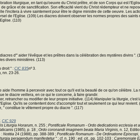
ation liturgique, en tant qu'oeuvre du Christ prêtre, et de son Corps qui est l'Eglis
 de grâce et de sanctification. Son efficacité vient du Christ rédempteur et ne repose 
e l'incitera à vivre saintement pour être le digne ministre de cette oeuvre. Les act
sel de l'Eglise. (109) Les diacres doivent observer les normes propres des saints m
'Eglise. (110)
aux diacres d'" aider l'évêque et les prêtres dans la célébration des mystères divins 
des divers ministères. (113)
 droit " :
CIC 835
nº 3.
 nn. 23-26.
 elle aide l'homme à percevoir avec tout ce qu'il est la beauté de ce qu'on célèbre. 
 le diacre veillera, en ce qui le concerne, à faire grandir.
er, retrancher ou modifier de leur propre initiative. (114) Manipuler la liturgie, c'est 
glise. Qu'ils se contentent donc d'accomplir tout et seulement ce qui leur revient. (1
e, " constitue le vêtement propre du diacre ". (117)
f.
CIC 929
lis Liturgia Horarum,
n. 255 ;
Pontificale Romanum - Ordo dedicationis ecclesia et al
Vaticanis (1985), p. 18 ;
Ordo coronandi imaginem beata Maria Virginis,
n. 12, Editio
 :
Notitia
24 (1988), pp. 388-389 ;
Pontificale Romanum - De Ordinatione Episcopi,
turgia peragendum manifestetur " ; cf. n. 190 :
ed. cit.,
pp. 102-103 ;
Caremoniale E