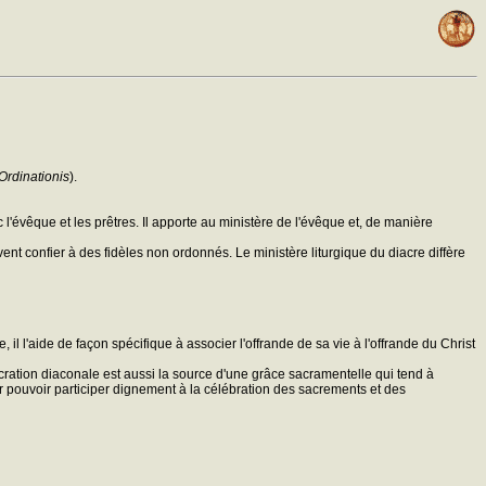
Ordinationis
).
l'évêque et les prêtres. Il apporte au ministère de l'évêque et, de manière
ent confier à des fidèles non ordonnés. Le ministère liturgique du diacre diffère
, il l'aide de façon spécifique à associer l'offrande de sa vie à l'offrande du Christ
sécration diaconale est aussi la source d'une grâce sacramentelle qui tend à
ur pouvoir participer dignement à la célébration des sacrements et des