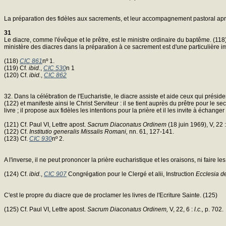
La préparation des fidèles aux sacrements, et leur accompagnement pastoral après
31
Le diacre, comme l'évêque et le prêtre, est le ministre ordinaire du baptême. (118) 
ministère des diacres dans la préparation à ce sacrement est d'une particulière i
(118)
CIC 861
nº 1.
(119) Cf.
ibid.
,
CIC 530
n 1
(120) Cf.
ibid.
,
CIC 862
32. Dans la célébration de l'Eucharistie, le diacre assiste et aide ceux qui préside
(122) et manifeste ainsi le Christ Serviteur : il se tient auprès du prêtre pour le sec
livre ; il propose aux fidèles les intentions pour la prière et il les invite à échange
(121) Cf. Paul VI, Lettre apost.
Sacrum Diaconatus Ordinem
(18 juin 1969), V, 22 
(122) Cf.
Institutio generalis Missalis Romani,
nn. 61, 127-141.
(123) Cf.
CIC 930
nº 2.
A l'inverse, il ne peut prononcer la prière eucharistique et les oraisons, ni faire 
(124) Cf.
ibid.
,
CIC 907
Congrégation pour le Clergé et alii, Instruction
Ecclesia d
C'est le propre du diacre que de proclamer les livres de l'Ecriture Sainte. (125)
(125) Cf. Paul VI, Lettre apost.
Sacrum Diaconatus Ordinem,
V, 22, 6 :
l.c.,
p. 702.