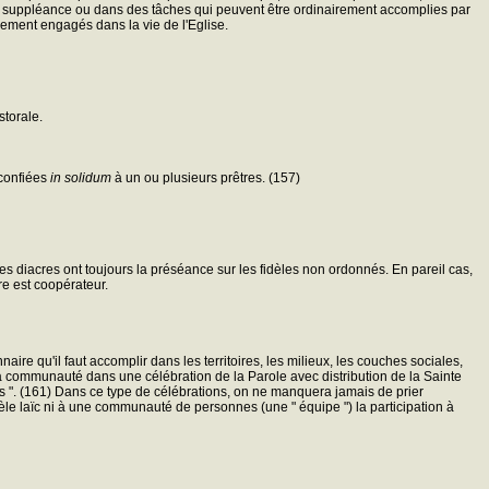
s de suppléance ou dans des tâches qui peuvent être ordinairement accomplies par
rement engagés dans la vie de l'Eglise.
storale.
 confiées
in solidum
à un ou plusieurs prêtres. (157)
les diacres ont toujours la préséance sur les fidèles non ordonnés. En pareil cas,
cre est coopérateur.
 qu'il faut accomplir dans les territoires, les milieux, les couches sociales,
e la communauté dans une célébration de la Parole avec distribution de la Sainte
 ". (161) Dans ce type de célébrations, on ne manquera jamais de prier
èle laïc ni à une communauté de personnes (une " équipe ") la participation à