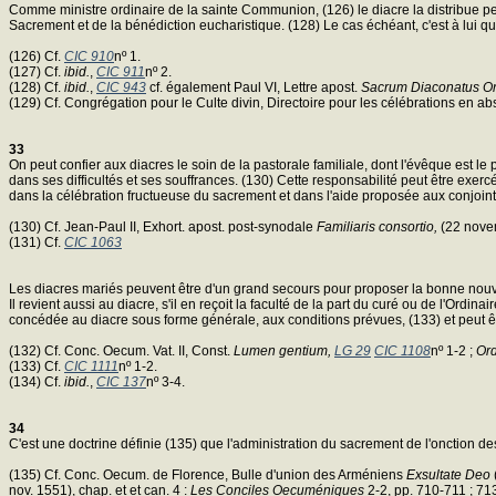
Comme ministre ordinaire de la sainte Communion, (126) le diacre la distribue penda
Sacrement et de la bénédiction eucharistique. (128) Le cas échéant, c'est à lui q
(126) Cf.
CIC 910
nº 1.
(127) Cf.
ibid.
,
CIC 911
nº 2.
(128) Cf.
ibid.
,
CIC 943
cf. également Paul VI, Lettre apost.
Sacrum Diaconatus O
(129) Cf. Congrégation pour le Culte divin, Directoire pour les célébrations en a
33
On peut confier aux diacres le soin de la pastorale familiale, dont l'évêque est l
dans ses difficultés et ses souffrances. (130) Cette responsabilité peut être exer
dans la célébration fructueuse du sacrement et dans l'aide proposée aux conjoint
(130) Cf. Jean-Paul II, Exhort. apost. post-synodale
Familiaris consortio,
(22 nove
(131) Cf.
CIC 1063
Les diacres mariés peuvent être d'un grand secours pour proposer la bonne nouvel
Il revient aussi au diacre, s'il en reçoit la faculté de la part du curé ou de l'Ord
concédée au diacre sous forme générale, aux conditions prévues, (133) et peut 
(132) Cf. Conc. Oecum. Vat. II, Const.
Lumen gentium,
LG 29
CIC 1108
nº 1-2 ;
Ord
(133) Cf.
CIC 1111
nº 1-2.
(134) Cf.
ibid.
,
CIC 137
nº 3-4.
34
C'est une doctrine définie (135) que l'administration du sacrement de l'onction de
(135) Cf. Conc. Oecum. de Florence, Bulle d'union des Arméniens
Exsultate Deo
nov. 1551), chap. et et can. 4 :
Les Conciles Oecuméniques
2-2, pp. 710-711 ; 71