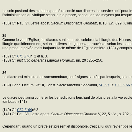
Le soin pastoral des malades peut être confié aux diacres. Le service actif pour l
l'administration du viatique selon le rite propre, sont autant de moyens par lesquel
(136) Cf. Paul VI, Lettre apost.
Sacrum Diaconatus Ordinem,
II, 10 :
l.c.,
699 ; Congr
35
Comme le veut l'Eglise, les diacres sont tenus de célébrer la Liturgie des Heures, p
liturgie quotidiennement, selon les livres liturgiques approuvés et selon les modal
une pratique privée mais toujours l'acte même de l'Eglise entière, (138) y compris
(137) Cf.
CIC 276
n. 2 et n. 3.
(138) Cf.
Institutio generalis Liturgia Horarum,
nn. 20 ; 255-256.
36
Le diacre est ministre des sacramentaux, ces " signes sacrés par lesquels, selon une
(139) Conc. Oecum. Vat. II, Const.
Sacrosanctum Concilium,
SC 60
Cf.
CIC 1166
Le diacre peut ainsi conférer les bénédictions touchant de plus près à la vie ecclé
tombeau. (141)
(140) Cf.
CIC 1169
nº 3.
(141) Cf. Paul VI, Lettre apost.
Sacrum Diaconatus Ordinem
V, 22, 5 :
l.c.,
p. 702 ;
Cependant, quand un prêtre est présent et disponible, c'est à lui qu'il revient de l