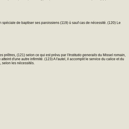
açon spéciale de baptiser ses paroissiens (119) ù sauf cas de nécessité. (120) Le
s prêtres, (121) selon ce qui est prévu par l'
Institutio generalis
du Missel romain,
tteint d'une autre infirmité. (123) A l'autel, il accomplit le service du calice et du
s, selon les nécessités.