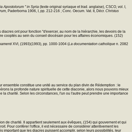
ia Apostolorum " in Syria
(texte original syriaque et trad. anglaise), CSCO, vol. I,
orum,
Paderborna 1906, I, pp. 212-216 ; Conc. Oecum. Vat. II, Décr.
Christus
 diacres ont pour fonction "d'exercer, au nom de la hiérarchie, les devoirs de la
 être cooptés au sein du conseil diocésain pour les affaires économiques. (152)
namenti
XVI, (1993)(1993), pp. 1000-1004 (
La documentation catholique
n. 2082
eur ensemble constitue une unité au service du plan divin de Rédemption : le
nsidérons la profonde nature spirituelle de cette diaconie, alors nous pouvons mieux
 de la charité. Selon les circonstances, l'un ou l'autre peut prendre une importance
ion de charité. Il appartient seulement aux évêques, (154) qui gouvernent et qui
oit. Pour conférer l'office, il est nécessaire de considérer attentivement les
ès important que les diacres puissent accomplir, selon leurs possibilités, leur