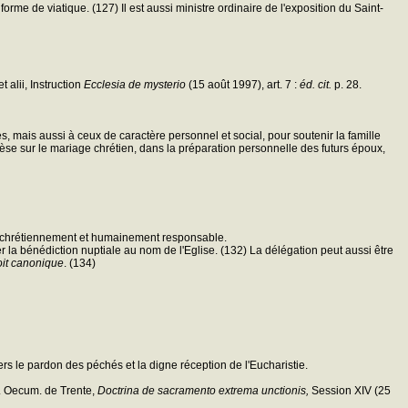
rme de viatique. (127) Il est aussi ministre ordinaire de l'exposition du Saint-
 alii, Instruction
Ecclesia de mysterio
(15 août 1997), art. 7 :
éd. cit.
p. 28.
s, mais aussi à ceux de caractère personnel et social, pour soutenir la famille
chèse sur le mariage chrétien, dans la préparation personnelle des futurs époux,
ité chrétiennement et humainement responsable.
ner la bénédiction nuptiale au nom de l'Eglise. (132) La délégation peut aussi être
it canonique
. (134)
ers le pardon des péchés et la digne réception de l'Eucharistie.
c. Oecum. de Trente,
Doctrina de sacramento extrema unctionis,
Session XIV (25