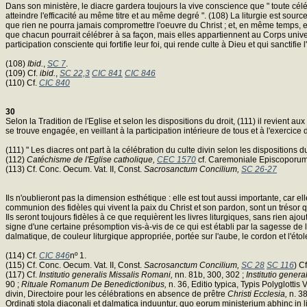
Dans son ministère, le diacre gardera toujours la vive conscience que " toute célébr
atteindre l'efficacité au même titre et au même degré ". (108) La liturgie est source
que rien ne pourra jamais compromettre l'oeuvre du Christ ; et, en même temps, ell
que chacun pourrait célébrer à sa façon, mais elles appartiennent au Corps univer
participation consciente qui fortifie leur foi, qui rende culte à Dieu et qui sanctifie l
(108)
Ibid.
,
SC 7
.
(109) Cf.
ibid.
,
SC 22,3
CIC 841
CIC 846
(110) Cf.
CIC 840
30
Selon la Tradition de l'Eglise et selon les dispositions du droit, (111) il revient 
se trouve engagée, en veillant à la participation intérieure de tous et à l'exercice 
(111) " Les diacres ont part à la célébration du culte divin selon les dispositions du
(112)
Catéchisme de l'Eglise catholique,
CEC 1570
cf. Caremoniale Episcoporum,
(113) Cf. Conc. Oecum. Vat. II, Const.
Sacrosanctum Concilium,
SC 26-27
Ils n'oublieront pas la dimension esthétique : elle est tout aussi importante, car
communion des fidèles qui vivent la paix du Christ et son pardon, sont un trésor que
Ils seront toujours fidèles à ce que requièrent les livres liturgiques, sans rien ajout
signe d'une certaine présomption vis-à-vis de ce qui est établi par la sagesse de l'E
dalmatique, de couleur liturgique appropriée, portée sur l'aube, le cordon et l'étol
(114) Cf.
CIC 846
nº 1.
(115) Cf. Conc. Oecum. Vat. II, Const.
Sacrosanctum Concilium,
SC 28
SC 116
) C
(117) Cf.
Institutio generalis Missalis Romani,
nn. 81b, 300, 302 ;
Institutio genera
90 ;
Rituale Romanum De Benedictionibus,
n. 36, Editio typica, Typis Polyglottis 
divin, Directoire pour les célébrations en absence de prêtre
Christi Ecclesia,
n. 38
Ordinati stola diaconali et dalmatica induuntur, quo eorum ministerium abhinc in li