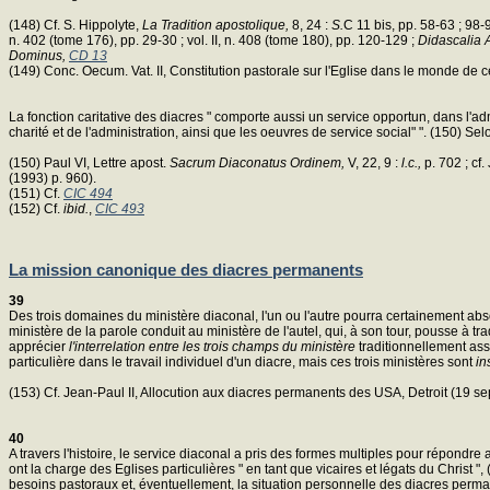
(148) Cf. S. Hippolyte,
La Tradition apostolique,
8, 24 :
S.
C 11 bis, pp. 58-63 ; 98-
n. 402 (tome 176), pp. 29-30 ; vol. II, n. 408 (tome 180), pp. 120-129 ;
Didascalia 
Dominus,
CD 13
(149) Conc. Oecum. Vat. II, Constitution pastorale sur l'Eglise dans le monde de
La fonction caritative des diacres " comporte aussi un service opportun, dans l'adm
charité et de l'administration, ainsi que les oeuvres de service social" ". (150) S
(150) Paul VI, Lettre apost.
Sacrum Diaconatus Ordinem,
V, 22, 9 :
l.c.,
p. 702 ; cf
(1993) p. 960).
(151) Cf.
CIC 494
(152) Cf.
ibid.
,
CIC 493
La mission canonique des diacres permanents
39
Des trois domaines du ministère diaconal, l'un ou l'autre pourra certainement abs
ministère de la parole conduit au ministère de l'autel, qui, à son tour, pousse à tr
apprécier
l'interrelation entre les trois champs du ministère
traditionnellement asso
particulière dans le travail individuel d'un diacre, mais ces trois ministères sont
in
(153) Cf. Jean-Paul II, Allocution aux diacres permanents des USA, Detroit (19 s
40
A travers l'histoire, le service diaconal a pris des formes multiples pour répond
ont la charge des Eglises particulières " en tant que vicaires et légats du Christ "
besoins pastoraux et, éventuellement, la situation personnelle des diacres permanent