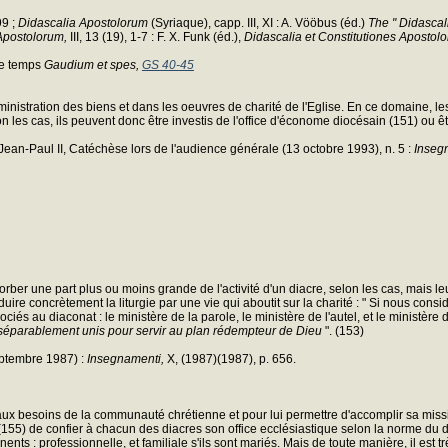
99 ;
Didascalia Apostolorum
(Syriaque), capp. III, XI : A. Vööbus (éd.)
The " Didascal
Apostolorum,
III, 13 (19), 1-7 : F. X. Funk (éd.),
Didascalia et Constitutiones Apostol
 ce temps
Gaudium et spes,
GS 40-45
inistration des biens et dans les oeuvres de charité de l'Eglise. En ce domaine, les
elon les cas, ils peuvent donc être investis de l'office d'économe diocésain (151) ou
. Jean-Paul II, Catéchèse lors de l'audience générale (13 octobre 1993), n. 5 :
Inseg
orber une part plus ou moins grande de l'activité d'un diacre, selon les cas, mais l
aduire concrètement la liturgie par une vie qui aboutit sur la charité : " Si nous co
ciés au diaconat : le ministère de la parole, le ministère de l'autel, et le ministère
séparablement unis pour servir au plan rédempteur de Dieu
". (153)
eptembre 1987) :
Insegnamenti,
X,
(1987)(1987), p. 656.
re aux besoins de la communauté chrétienne et pour lui permettre d'accomplir sa miss
, (155) de confier à chacun des diacres son office ecclésiastique selon la norme du dr
s : professionnelle, et familiale s'ils sont mariés. Mais de toute manière, il est tr