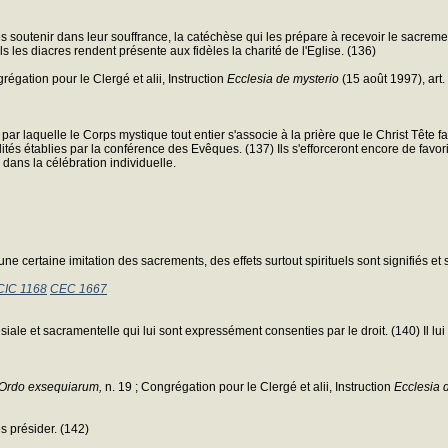
es soutenir dans leur souffrance, la catéchèse qui les prépare à recevoir le sacreme
s les diacres rendent présente aux fidèles la charité de l'Eglise. (136)
égation pour le Clergé et alii, Instruction
Ecclesia de mysterio
(15 août 1997), art.
ar laquelle le Corps mystique tout entier s'associe à la prière que le Christ Tête fa
ités établies par la conférence des Evêques. (137) Ils s'efforceront encore de favori
 dans la célébration individuelle.
 certaine imitation des sacrements, des effets surtout spirituels sont signifiés et s
CIC 1168
CEC 1667
siale et sacramentelle qui lui sont expressément consenties par le droit. (140) Il lu
Ordo exsequiarum,
n. 19 ; Congrégation pour le Clergé et alii, Instruction
Ecclesia 
es présider. (142)