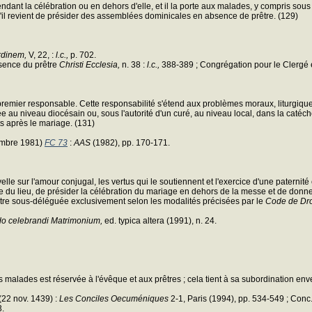
nt la célébration ou en dehors d'elle, et il la porte aux malades, y compris sous fo
u'il revient de présider des assemblées dominicales en absence de prêtre. (129)
rdinem,
V, 22, :
l.c.,
p. 702.
bsence du prêtre
Christi Ecclesia,
n. 38 :
l.c.,
388-389 ; Congrégation pour le Clergé et
e premier responsable. Cette responsabilité s'étend aux problèmes moraux, liturgique
cée au niveau diocésain ou, sous l'autorité d'un curé, au niveau local, dans la caté
s après le mariage. (131)
mbre 1981)
FC 73
:
AAS
(1982), pp. 170-171.
le sur l'amour conjugal, les vertus qui le soutiennent et l'exercice d'une patern
inaire du lieu, de présider la célébration du mariage en dehors de la messe et de don
être sous-déléguée exclusivement selon les modalités précisées par le
Code de Dro
o celebrandi Matrimonium,
ed. typica altera (1991), n. 24.
s malades est réservée à l'évêque et aux prêtres ; cela tient à sa subordination env
(22 nov. 1439) :
Les Conciles Oecuméniques
2-1, Paris (1994), pp. 534-549 ; Con
3.