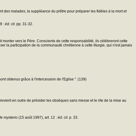
nt des malades, la suppléance du prêtre pour préparer les fidèles à la mort et
 9 :
éd. cit.
pp. 31-32.
it monter vers le Père. Conscients de cette responsabilité, ils célébreront cette
ser la participation de la communauté chrétienne à cette liturgie, qui n'est jamais
ont obtenus grâce à l'intercession de l'Eglise ". (139)
i revient en outre de présider les obsèques sans messe et le rite de la mise au
de mysterio
(15 août 1997), art. 12 :
éd. cit.
p. 33.