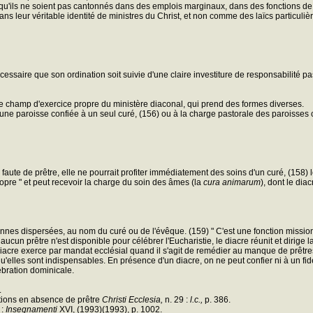
 ; et qu'ils ne soient pas cantonnés dans des emplois marginaux, dans des fonction
s leur véritable identité de ministres du Christ, et non comme des laïcs particuliè
écessaire que son ordination soit suivie d'une claire investiture de responsabilité pa
e le champ d'exercice propre du ministère diaconal, qui prend des formes diverses.
une paroisse confiée à un seul curé, (156) ou à la charge pastorale des paroisses
 faute de prêtre, elle ne pourrait profiter immédiatement des soins d'un curé, (158) 
propre " et peut recevoir la charge du soin des âmes (la
cura animarum
), dont le dia
 dispersées, au nom du curé ou de l'évêque. (159) " C'est une fonction missionnaire
 aucun prêtre n'est disponible pour célébrer l'Eucharistie, le diacre réunit et dirig
cre exerce par mandat ecclésial quand il s'agit de remédier au manque de prêtres
'elles sont indispensables. En présence d'un diacre, on ne peut confier ni à un fid
ébration dominicale.
.
ations en absence de prêtre
Christi Ecclesia,
n. 29 :
l.c.,
p. 386.
 :
Insegnamenti
XVI, (1993)(1993), p. 1002.