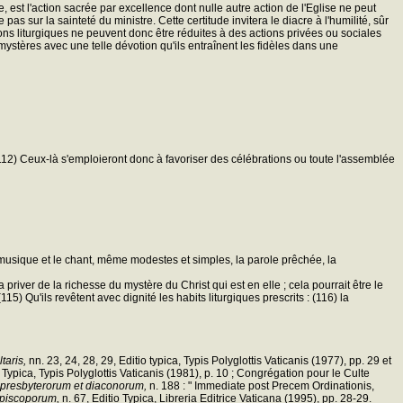
e, est l'action sacrée par excellence dont nulle autre action de l'Eglise ne peut
pas sur la sainteté du ministre. Cette certitude invitera le diacre à l'humilité, sûr
ions liturgiques ne peuvent donc être réduites à des actions privées ou sociales
ystères avec une telle dévotion qu'ils entraînent les fidèles dans une
". (112) Ceux-là s'emploieront donc à favoriser des célébrations ou toute l'assemblée
La musique et le chant, même modestes et simples, la parole prêchée, la
la priver de la richesse du mystère du Christ qui est en elle ; cela pourrait être le
15) Qu'ils revêtent avec dignité les habits liturgiques prescrits : (116) la
taris,
nn. 23, 24, 28, 29, Editio typica, Typis Polyglottis Vaticanis (1977), pp. 29 et
 Typica, Typis Polyglottis Vaticanis (1981), p. 10 ; Congrégation pour le Culte
 presbyterorum et diaconorum,
n. 188 : " Immediate post Precem Ordinationis,
piscoporum,
n. 67, Editio Typica, Libreria Editrice Vaticana (1995), pp. 28-29.