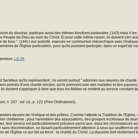
ium du diocèse, participe aussi des mêmes fonctions pastorales, (143) mais il les e
t le Peuple de Dieu au nom du Christ. Et pour cette même raison, ils doivent s'en acq
iteur de tous ". (144) Leur autorité, exercée en communion hiérarchique avec l'évêque
membres de l'Eglise particulière, pour qu'ils puissent participer, dans un esprit de c
entium,
LG 29
.
 Serviteur qu'ils représentent ; ils seront surtout " adonnés aux oeuvres de charité 
soient animés d'une charité sincère, qu'ils prennent soin des malades et des pauvres, 
 ils doivent s'appliquer à faire que tous les fidèles se mettent au service constant d
rum,
n. 207 :
ed. cit.,
p. 122 (
Prex Ordinationis
).
miers devoirs de l'évêque et des prêtres. Comme l'atteste la Tradition de l'Eglise, e
tion chrétienne ; pour l'animation des associations, des groupes ecclésiaux de jeune
, leur service est particulièrement précieux parce que, dans les circonstances actu
sans discrimination, en faisant particulièrement attention à ceux qui souffrent le pl
ion de l'Eglise ce qui fait sa force : la charité du Christ. La diaconie doit réellemen