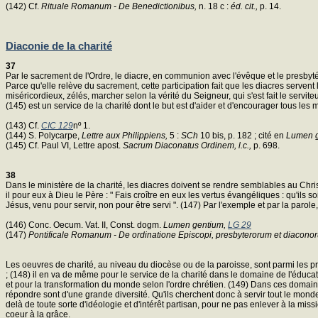
(142) Cf.
Rituale Romanum - De Benedictionibus,
n. 18 c :
éd. cit.,
p. 14.
Diaconie de la charité
37
Par le sacrement de l'Ordre, le diacre, en communion avec l'évêque et le presbytér
Parce qu'elle relève du sacrement, cette participation fait que les diacres serven
miséricordieux, zélés, marcher selon la vérité du Seigneur, qui s'est fait le serv
(145) est un service de la charité dont le but est d'aider et d'encourager tous les 
(143) Cf.
CIC 129
nº 1.
(144) S. Polycarpe,
Lettre aux Philippiens,
5 :
SCh
10 bis, p. 182 ; cité en
Lumen g
(145) Cf. Paul VI, Lettre apost.
Sacrum Diaconatus Ordinem, l.c.,
p. 698.
38
Dans le ministère de la charité, les diacres doivent se rendre semblables au Christ
il pour eux à Dieu le Père : " Fais croître en eux les vertus évangéliques : qu'ils 
Jésus, venu pour servir, non pour être servi ". (147) Par l'exemple et par la parole,
(146) Conc. Oecum. Vat. II, Const. dogm.
Lumen gentium,
LG 29
(147)
Pontificale Romanum - De ordinatione Episcopi, presbyterorum et diacono
Les oeuvres de charité, au niveau du diocèse ou de la paroisse, sont parmi les pre
; (148) il en va de même pour le service de la charité dans le domaine de l'éduca
et pour la transformation du monde selon l'ordre chrétien. (149) Dans ces domaines
répondre sont d'une grande diversité. Qu'ils cherchent donc à servir tout le monde 
delà de toute sorte d'idéologie et d'intérêt partisan, pour ne pas enlever à la miss
coeur à la grâce.