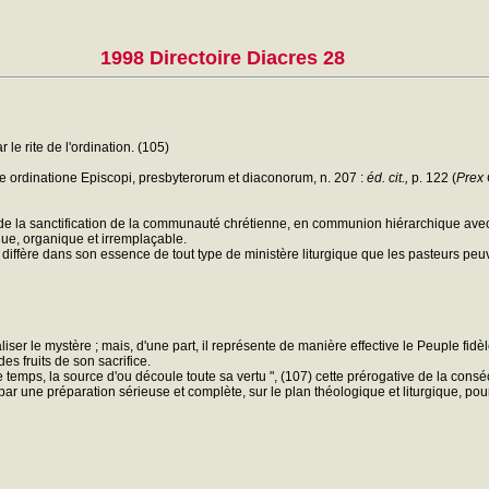
1998 Directoire Diacres 28
le rite de l'ordination. (105)
 ordinatione Episcopi, presbyterorum et diaconorum, n. 207 :
éd. cit.,
p. 122 (
Prex 
e de la sanctification de la communauté chrétienne, en communion hiérarchique avec 
que, organique et irremplaçable.
 diffère dans son essence de tout type de ministère liturgique que les pasteurs peuv
liser le mystère ; mais, d'une part, il représente de manière effective le Peuple fidèle
des fruits de son sacrifice.
me temps, la source d'ou découle toute sa vertu ", (107) cette prérogative de la con
 par une préparation sérieuse et complète, sur le plan théologique et liturgique, po