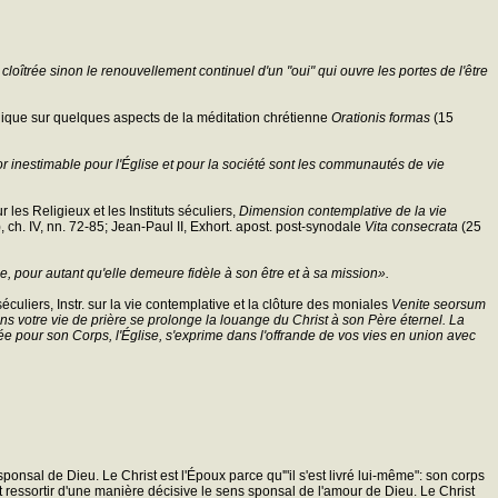
cloîtrée sinon le renouvellement continuel d'un "oui" qui ouvre les portes de l'être
olique sur quelques aspects de la méditation chrétienne
Orationis formas
(15
r inestimable pour l'Église et pour la société sont les communautés de vie
 les Religieux et les Instituts séculiers,
Dimension contemplative de la vie
, ch. IV, nn. 72-85; Jean-Paul II, Exhort. apost. post-synodale
Vita consecrata
(25
e, pour autant qu'elle demeure fidèle à son être et à sa mission».
séculiers, Instr. sur la vie contemplative et la clôture des moniales
Venite seorsum
s votre vie de prière se prolonge la louange du Christ à son Père éternel. La
e pour son Corps, l'Église, s'exprime dans l'offrande de vos vies en union avec
sal de Dieu. Le Christ est l'Époux parce qu'"il s'est livré lui-même": son corps
it ressortir d'une manière décisive le sens sponsal de l'amour de Dieu. Le Christ