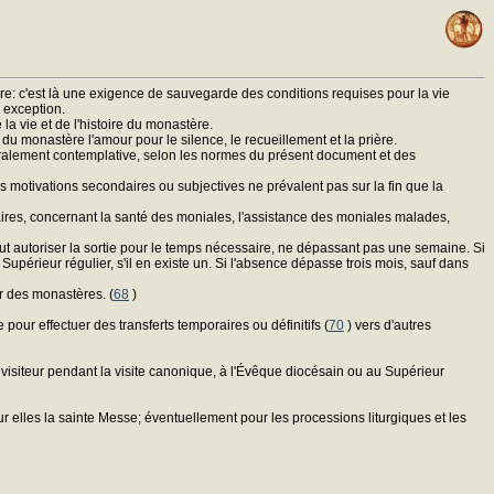
re: c'est là une exigence de sauvegarde des conditions requises pour la vie
 exception.
la vie et de l'histoire du monastère.
 du monastère l'amour pour le silence, le recueillement et la prière.
ntégralement contemplative, selon les normes du présent document et des
s motivations secondaires ou subjectives ne prévalent pas sur la fin que la
inaires, concernant la santé des moniales, l'assistance des moniales malades,
eut autoriser la sortie pour le temps nécessaire, ne dépassant pas une semaine. Si
Supérieur régulier, s'il en existe un. Si l'absence dépasse trois mois, sauf dans
ar des monastères. (
68
)
pour effectuer des transferts temporaires ou définitifs (
70
) vers d'autres
visiteur pendant la visite canonique, à l'Évêque diocésain ou au Supérieur
r elles la sainte Messe; éventuellement pour les processions liturgiques et les