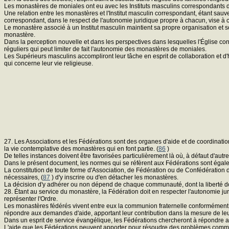
Les monastères de moniales ont eu avec les Instituts masculins correspondants de
Une relation entre les monastères et l'Institut masculin correspondant, étant sauve 
correspondant, dans le respect de l'autonomie juridique propre à chacun, vise à
Le monastère associé à un Institut masculin maintient sa propre organisation et 
monastère.
Dans la perception nouvelle et dans les perspectives dans lesquelles l'Église consi
réguliers qui peut limiter de fait l'autonomie des monastères de moniales.
Les Supérieurs masculins accompliront leur tâche en esprit de collaboration et d'h
qui concerne leur vie religieuse.
27. Les Associations et les Fédérations sont des organes d'aide et de coordination
la vie contemplative des monastères qui en font partie. (
86
)
De telles instances doivent être favorisées particulièrement là où, à défaut d'au
Dans le présent document, les normes qui se réfèrent aux Fédérations sont égaleme
La constitution de toute forme d'Association, de Fédération ou de Confédération de
nécessaires, (
87
) d'y inscrire ou d'en détacher les monastères.
La décision d'y adhérer ou non dépend de chaque communauté, dont la liberté do
28. Étant au service du monastère, la Fédération doit en respecter l'autonomie ju
représenter l'Ordre.
Les monastères fédérés vivent entre eux la communion fraternelle conformément à
répondre aux demandes d'aide, apportant leur contribution dans la mesure de leur
Dans un esprit de service évangélique, les Fédérations chercheront à répondre au
L'aide que les Fédérations peuvent apporter pour résoudre des problèmes communs