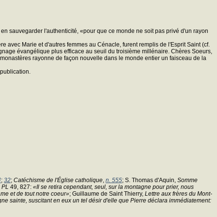
ur en sauvegarder l'authenticité, «pour que ce monde ne soit pas privé d'un rayon
 avec Marie et d'autres femmes au Cénacle, furent remplis de l'Esprit Saint (cf.
gnage évangélique plus efficace au seuil du troisième millénaire. Chères Soeurs,
 monastères rayonne de façon nouvelle dans le monde entier un faisceau de la
publication.
4
;
32
;
Catéchisme de l'Église catholique
,
n. 555
; S. Thomas d'Aquin,
Somme
:
PL
49, 827:
«Il se retira cependant, seul, sur la montagne pour prier, nous
 âme et de tout notre coeur»
; Guillaume de Saint Thierry,
Lettre aux frères du Mont-
tagne sainte, suscitant en eux un tel désir d'elle que Pierre déclara immédiatement: