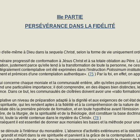
IIIe PARTIE
PERSÉVÉRANCE DANS LA FIDÉLITÉ
le d'elle-même à Dieu dans la
sequela Christi
, selon la forme de vie uniquement ord
itinéraire progressif de conformation à Jésus Christ et à sa totale oblation au Père.
ormation, justement parce qu'elle tend à la transformation de toute la personne, ne ce
intégralement contemplative ont été exprimées dans l'instruction
Potissimum instituti
ment et prémices d'une contemplation authentique». (
75
) Par la foi, en effet, on 
ui concerne chaque moniale et la communauté entière, afin qu'elles puissent parveni
nd une particulière importance; il doit comprendre, en des étapes bien distinctes, l
stence. Dans ce but, les communautés de cloîtrées doivent avoir une «ratio formationi
mplative un niveau de préparation adapté à la dignité et aux exigences de cet état
spirituelle, qui les rendent aptes à la fidélité et à la compréhension de la nature 
didate dès la première période de formation, et en toute hypothèse avant l'émission
 de la liturgie, de la spiritualité et de la théologie, doit constituer la base doctr
i, toute la vérité contenue dans le mystère du Christ». (
78
)
onséquent il est essentiel de donner aux moniales les bases et la méthode pour une
e se déroule à l'intérieur du monastère. L'absence d'activités extérieures et la sta
grandit et mûrit dans la vie spirituelle et parvient à la grâce de la contemplation.
 et son rythme de vie, est le lieu le plus convenable pour accomplir le chemin de f