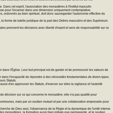
e. Dans cet esprit, l'association des monastères à l'Institut masculin
ieuse pour l'incarner dans une dimension uniquement contemplative.
ues, ordonnés au bien spirituel, doit donc sauvegarder l'autonomie effective du
, la forme de tutelle juridique de la part des Ordres masculins et des Supérieurs
ales prennent les décisions avec liberté d'esprit et sens de responsabilité sur ce
n dans l'Église. Leur but principal est de garder et de promouvoir les valeurs de
ver dans l'incapacité de répondre à des nécessités fondamentales de divers types.
eurs Statuts.
i d'en approuver les Statuts, d'exercer sur elles la vigilance et l'autorité
 de décision sur ce qui concerne le monastère; elle n'a pas qualité pour
s communes, mais par un soutien mutuel et par une collaboration empressée pour
herche de Dieu seul, l'observance de la Règle et la dynamique de l'unité interne.
s monastères, la formation aussi bien initiale que permanente, et le soutien