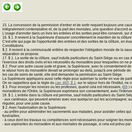
15. La concession de la permission d'entrer et de sortir requiert toujours une cause
intégralement contemplative et, de la part des moniales, une question d'accord av
L'usage d'annoter dans un livre les entrées et les sorties peut être conservé, sur 
16. $ 1. Il revient à la Supérieure d'assurer concrètement le maintien de la clôture
C'est elle qui juge de l'opportunité des entrées et des sorties de la clôture, en 
Constitutions.
$ 2. Il revient à la communauté entière de respecter l'obligation morale de la sa
séparation se propose.
17. $ 1. La sortie de la clôture, sauf indults particuliers du Saint-Siège ou en c
l'exercice des droits civils et les nécessités du monastère pour lesquelles on ne 
$ 2. Pour une autre cause juste et grave, la Supérieure, avec le consentement de 
le séjour hors du monastère devait se prolonger au-delà, jusqu'à une période de 
les cas de soins de santé, elle doit demander la permission au Saint-Siège.
La Supérieure appliquera aussi cette règle pour autoriser la sortie en vue de par
On se rappellera que la règle du
can. 665, $ 1
, sur le séjour hors de l'Institut, n
$ 3. Pour envoyer les novices ou les professes, quand cela est nécessaire, (
69
) 
monastères de l'Ordre, la Supérieure exprimera son consentement, avec l'interven
18. $ 1. L'entrée dans la clôture est permise, sauf indults particuliers du Saint-Siè
- aux cardinaux, qui peuvent amener avec eux quelqu'un qui les accompagne; aux n
régulier, pour une juste cause.
$ 2. Avec l'autorisation de la Supérieure:
- au prêtre pour administrer les sacrements aux malades, pour assister celles qui
funérailles;
- à ceux dont les travaux ou compétences sont nécessaires pour soigner les mon
- aux aspirantes du monastère et aux moniales de passage, si cela est prévu par l