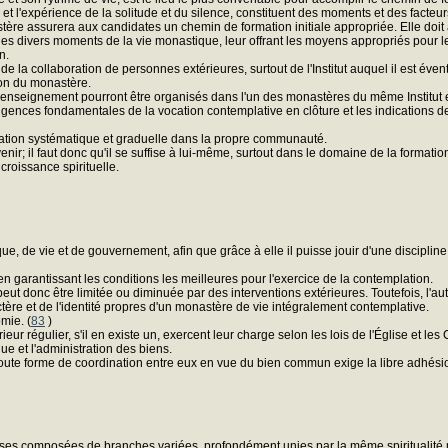
elle et l'expérience de la solitude et du silence, constituent des moments et des facteu
tère assurera aux candidates un chemin de formation initiale appropriée. Elle doi
es divers moments de la vie monastique, leur offrant les moyens appropriés pour leur 
n.
 de la collaboration de personnes extérieures, surtout de l'Institut auquel il est é
on du monastère.
'enseignement pourront être organisés dans l'un des monastères du même Institut 
igences fondamentales de la vocation contemplative en clôture et les indications de l
mation systématique et graduelle dans la propre communauté.
 avenir; il faut donc qu'il se suffise à lui-même, surtout dans le domaine de la form
croissance spirituelle.
e, de vie et de gouvernement, afin que grâce à elle il puisse jouir d'une disciplin
en garantissant les conditions les meilleures pour l'exercice de la contemplation.
eut donc être limitée ou diminuée par des interventions extérieures. Toutefois, l'a
ère et de l'identité propres d'un monastère de vie intégralement contemplative.
mie. (
83
)
ieur régulier, s'il en existe un, exercent leur charge selon les lois de l'Église et les 
ue et l'administration des biens.
toute forme de coordination entre eux en vue du bien commun exige la libre adhés
gieuses composées de branches variées, profondément unies par la même spiritualité ma