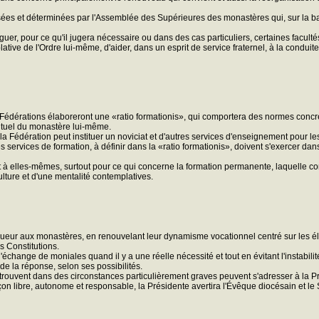
ées et déterminées par l'Assemblée des Supérieures des monastères qui, sur la bas
er, pour ce qu'il jugera nécessaire ou dans des cas particuliers, certaines facultés
lative de l'Ordre lui-même, d'aider, dans un esprit de service fraternel, à la cond
Fédérations élaboreront une «ratio formationis», qui comportera des normes concrè
ntuel du monastère lui-même.
, la Fédération peut instituer un noviciat et d'autres services d'enseignement pour
s services de formation, à définir dans la «ratio formationis», doivent s'exercer da
 à elles-mêmes, surtout pour ce qui concerne la formation permanente, laquelle c
lture et d'une mentalité contemplatives.
eur aux monastères, en renouvelant leur dynamisme vocationnel centré sur les élém
s Constitutions.
hange de moniales quand il y a une réelle nécessité et tout en évitant l'instabilité
e la réponse, selon ses possibilités.
 trouvent dans des circonstances particulièrement graves peuvent s'adresser à la P
 libre, autonome et responsable, la Présidente avertira l'Évêque diocésain et le Sup