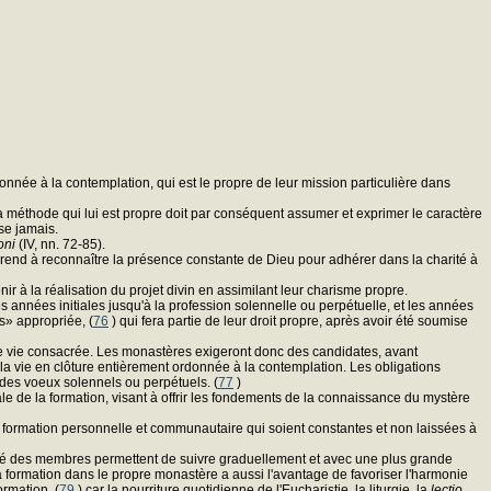
onnée à la contemplation, qui est le propre de leur mission particulière dans
 La méthode qui lui est propre doit par conséquent assumer et exprimer le caractère
sse jamais.
oni
(IV, nn. 72-85).
apprend à reconnaître la présence constante de Dieu pour adhérer dans la charité à
r à la réalisation du projet divin en assimilant leur charisme propre.
es années initiales jusqu'à la profession solennelle ou perpétuelle, et les années
s» appropriée, (
76
) qui fera partie de leur droit propre, après avoir été soumise
 de vie consacrée. Les monastères exigeront donc des candidates, avant
de la vie en clôture entièrement ordonnée à la contemplation. Les obligations
 des voeux solennels ou perpétuels. (
77
)
inale de la formation, visant à offrir les fondements de la connaissance du mystère
 formation personnelle et communautaire qui soient constantes et non laissées à
bilité des membres permettent de suivre graduellement et avec une plus grande
 La formation dans le propre monastère a aussi l'avantage de favoriser l'harmonie
ormation, (
79
) car la nourriture quotidienne de l'Eucharistie, la liturgie, la
lectio