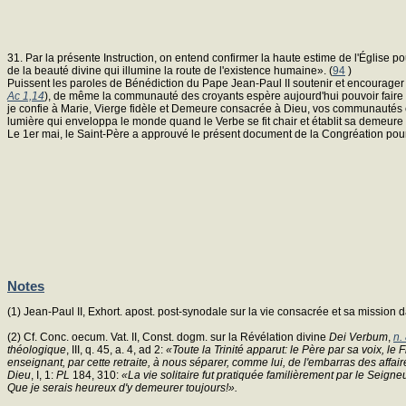
31. Par la présente Instruction, on entend confirmer la haute estime de l'Église p
de la beauté divine qui illumine la route de l'existence humaine». (
94
)
Puissent les paroles de Bénédiction du Pape Jean-Paul II soutenir et encourager 
Ac 1,14
), de même la communauté des croyants espère aujourd'hui pouvoir faire l
je confie à Marie, Vierge fidèle et Demeure consacrée à Dieu, vos communautés
lumière qui enveloppa le monde quand le Verbe se fit chair et établit sa demeure 
Le 1er mai, le Saint-Père a approuvé le présent document de la Congréation pour le
Notes
(1) Jean-Paul II, Exhort. apost. post-synodale sur la vie consacrée et sa mission
(2) Cf. Conc. oecum. Vat. II, Const. dogm. sur la Révélation divine
Dei Verbum
,
n.
théologique
, III, q. 45, a. 4, ad 2:
«Toute la Trinité apparut: le Père par sa voix, le
enseignant, par cette retraite, à nous séparer, comme lui, de l'embarras des affair
Dieu
, I, 1:
PL
184, 310:
«La vie solitaire fut pratiquée familièrement par le Seigneu
Que je serais heureux d'y demeurer toujours!».