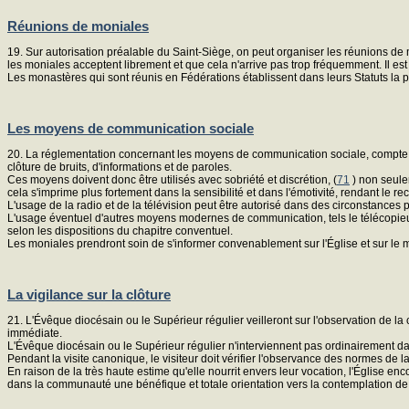
Réunions de moniales
19. Sur autorisation préalable du Saint-Siège, on peut organiser les réunions de
les moniales acceptent librement et que cela n'arrive pas trop fréquemment. Il es
Les monastères qui sont réunis en Fédérations établissent dans leurs Statuts la pé
Les moyens de communication sociale
20. La réglementation concernant les moyens de communication sociale, compte ten
clôture de bruits, d'informations et de paroles.
Ces moyens doivent donc être utilisés avec sobriété et discrétion, (
71
) non seule
cela s'imprime plus fortement dans la sensibilité et dans l'émotivité, rendant le recu
L'usage de la radio et de la télévision peut être autorisé dans des circonstances p
L'usage éventuel d'autres moyens modernes de communication, tels le télécopieur, 
selon les dispositions du chapitre conventuel.
Les moniales prendront soin de s'informer convenablement sur l'Église et sur le mo
La vigilance sur la clôture
21. L'Évêque diocésain ou le Supérieur régulier veilleront sur l'observation de la
immédiate.
L'Évêque diocésain ou le Supérieur régulier n'interviennent pas ordinairement da
Pendant la visite canonique, le visiteur doit vérifier l'observance des normes de la
En raison de la très haute estime qu'elle nourrit envers leur vocation, l'Église enc
dans la communauté une bénéfique et totale orientation vers la contemplation de