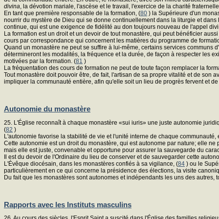
divina
, la dévotion mariale, l'ascèse et le travail, l'exercice de la charité fratern
En tant que première responsable de la formation, (
80
) la Supérieure d'un monas
nourrir du mystère de Dieu qui se donne continuellement dans la liturgie et dans l
continue, qui est une exigence de fidélité au don toujours nouveau de l'appel divi
La formation est un droit et un devoir de tout monastère, qui peut bénéficier aussi
cours par correspondance qui concernent les matières du programme de formati
Quand un monastère ne peut se suffire à lui-même, certains services communs d
détermineront les modalités, la fréquence et la durée, de façon à respecter les ex
motivées par la formation. (
81
)
La fréquentation des cours de formation ne peut de toute façon remplacer la for
Tout monastère doit pouvoir être, de fait, l'artisan de sa propre vitalité et de son
impliquer la communauté entière, afin qu'elle soit un lieu de progrès fervent et de 
Autonomie du monastère
25. L'Église reconnaît à chaque monastère «sui iuris» une juste autonomie juridiqu
(
82
)
L'autonomie favorise la stabilité de vie et l'unité interne de chaque communauté, 
Cette autonomie est un droit du monastère, qui est autonome par nature; elle ne p
mais elle est juste, convenable et opportune pour assurer la sauvegarde du caract
Il est du devoir de l'Ordinaire du lieu de conserver et de sauvegarder cette autono
L'Évêque diocésain, dans les monastères confiés à sa vigilance, (
84
) ou le Supér
particulièrement en ce qui concerne la présidence des élections, la visite canoniq
Du fait que les monastères sont autonomes et indépendants les uns des autres, 
Rapports avec les Instituts masculins
26. Au cours des siècles, l'Esprit Saint a suscité dans l'Église des familles reli