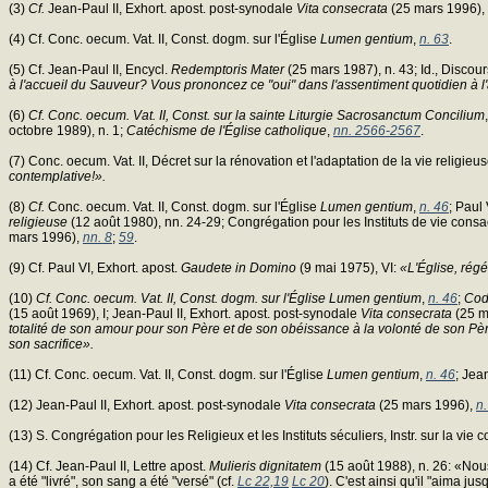
(3)
Cf.
Jean-Paul II, Exhort. apost. post-synodale
Vita consecrata
(25 mars 1996),
(4) Cf. Conc. oecum. Vat. II, Const. dogm. sur l'Église
Lumen gentium
,
n. 63
.
(5) Cf. Jean-Paul II, Encycl.
Redemptoris Mater
(25 mars 1987), n. 43; Id., Discour
à l'accueil du Sauveur? Vous prononcez ce "oui" dans l'assentiment quotidien à l
(6)
Cf. Conc. oecum. Vat. II, Const. sur la sainte Liturgie Sacrosanctum Concilium
octobre 1989), n. 1;
Catéchisme de l'Église catholique
,
nn. 2566-2567
.
(7) Conc. oecum. Vat. II, Décret sur la rénovation et l'adaptation de la vie religieu
contemplative!».
(8)
Cf.
Conc. oecum. Vat. II, Const. dogm. sur l'Église
Lumen gentium
,
n. 46
; Paul
religieuse
(12 août 1980), nn. 24-29; Congrégation pour les Instituts de vie consac
mars 1996),
nn. 8
;
59
.
(9) Cf. Paul VI, Exhort. apost.
Gaudete in Domino
(9 mai 1975), VI:
«L'Église, régé
(10)
Cf. Conc. oecum. Vat. II, Const. dogm. sur l'Église Lumen gentium
,
n. 46
;
Cod
(15 août 1969), I; Jean-Paul II, Exhort. apost. post-synodale
Vita consecrata
(25 m
totalité de son amour pour son Père et de son obéissance à la volonté de son Pèr
son sacrifice».
(11) Cf. Conc. oecum. Vat. II, Const. dogm. sur l'Église
Lumen gentium
,
n. 46
; Jea
(12) Jean-Paul II, Exhort. apost. post-synodale
Vita consecrata
(25 mars 1996),
n.
(13) S. Congrégation pour les Religieux et les Instituts séculiers, Instr. sur la vie
(14) Cf. Jean-Paul II, Lettre apost.
Mulieris dignitatem
(15 août 1988), n. 26: «Nous
a été "livré", son sang a été "versé" (cf.
Lc 22,19
Lc 20
). C'est ainsi qu'il "aima jusq