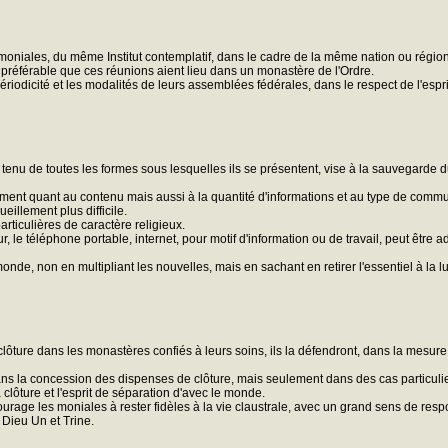
 moniales, du même Institut contemplatif, dans le cadre de la même nation ou régi
t préférable que ces réunions aient lieu dans un monastère de l'Ordre.
riodicité et les modalités de leurs assemblées fédérales, dans le respect de l'espr
u de toutes les formes sous lesquelles ils se présentent, vise à la sauvegarde du r
ment quant au contenu mais aussi à la quantité d'informations et au type de communi
eillement plus difficile.
articulières de caractère religieux.
le téléphone portable, internet, pour motif d'information ou de travail, peut être
nde, non en multipliant les nouvelles, mais en sachant en retirer l'essentiel à la l
 clôture dans les monastères confiés à leurs soins, ils la défendront, dans la mesure
ns la concession des dispenses de clôture, mais seulement dans des cas particulier
 clôture et l'esprit de séparation d'avec le monde.
ourage les moniales à rester fidèles à la vie claustrale, avec un grand sens de respons
 Dieu Un et Trine.