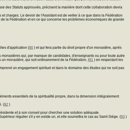
e des Statuts approuvés, précisent la manière dont cette collaboration devra
 et charges. Le devoir de l'Assistant est de veiller à ce que dans la Fédération
uite de la Fédération et en ce qui concerne les problèmes économiques de grande
tes d'application (
90
) et qui fera partie du droit propre d'un monastère, après
 les monastères qui, par manque de candidates, d'enseignants ou pour toute autre
ns un monastère, qui soit ordinairement de la Fédération, (
91
) en respectant les
omprend un engagement spirituel et dans le domaine des études qui ne soit pas
ents essentiels de la spiritualité propre, dans la dimension intégralement
. (
92
)
résidente et à son conseil pour chercher une solution adéquate.
érieur régulier s'il y en existe un, et elle soumettra le cas au Saint-Siège. (
93
)