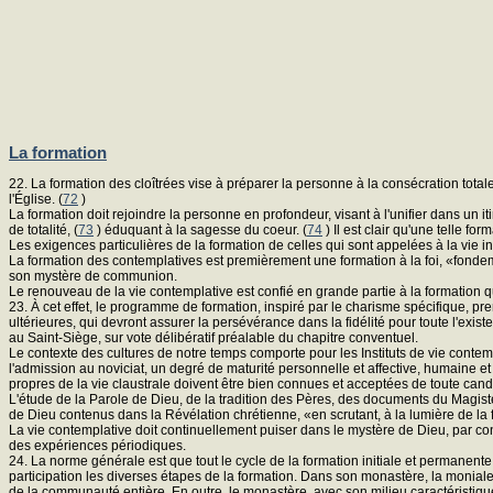
La formation
22. La formation des cloîtrées vise à préparer la personne à la consécration tota
l'Église. (
72
)
La formation doit rejoindre la personne en profondeur, visant à l'unifier dans un 
de totalité, (
73
) éduquant à la sagesse du coeur. (
74
) Il est clair qu'une telle f
Les exigences particulières de la formation de celles qui sont appelées à la vie 
La formation des contemplatives est premièrement une formation à la foi, «fonde
son mystère de communion.
Le renouveau de la vie contemplative est confié en grande partie à la formation q
23. À cet effet, le programme de formation, inspiré par le charisme spécifique, pre
ultérieures, qui devront assurer la persévérance dans la fidélité pour toute l'exi
au Saint-Siège, sur vote délibératif préalable du chapitre conventuel.
Le contexte des cultures de notre temps comporte pour les Instituts de vie conte
l'admission au noviciat, un degré de maturité personnelle et affective, humaine et 
propres de la vie claustrale doivent être bien connues et acceptées de toute can
L'étude de la Parole de Dieu, de la tradition des Pères, des documents du Magistère,
de Dieu contenus dans la Révélation chrétienne, «en scrutant, à la lumière de la fo
La vie contemplative doit continuellement puiser dans le mystère de Dieu, par c
des expériences périodiques.
24. La norme générale est que tout le cycle de la formation initiale et permanent
participation les diverses étapes de la formation. Dans son monastère, la moniale 
de la communauté entière. En outre, le monastère, avec son milieu caractéristique