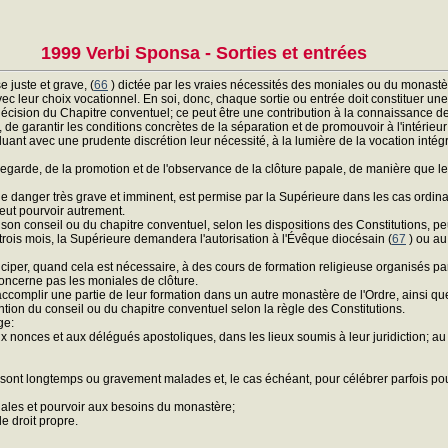
1999 Verbi Sponsa - Sorties et entrées
 juste et grave, (
66
) dictée par les vraies nécessités des moniales ou du monastè
ec leur choix vocationnel. En soi, donc, chaque sortie ou entrée doit constituer une
décision du Chapitre conventuel; ce peut être une contribution à la connaissance de 
, de garantir les conditions concrètes de la séparation et de promouvoir à l'intérieur
évaluant avec une prudente discrétion leur nécessité, à la lumière de la vocation i
uvegarde, de la promotion et de l'observance de la clôture papale, de manière que le
as de danger très grave et imminent, est permise par la Supérieure dans les cas ord
peut pourvoir autrement.
son conseil ou du chapitre conventuel, selon les dispositions des Constitutions, p
trois mois, la Supérieure demandera l'autorisation à l'Évêque diocésain (
67
) ou au 
ticiper, quand cela est nécessaire, à des cours de formation religieuse organisés p
e concerne pas les moniales de clôture.
accomplir une partie de leur formation dans un autre monastère de l'Ordre, ainsi que 
tion du conseil ou du chapitre conventuel selon la règle des Constitutions.
ge:
onces et aux délégués apostoliques, dans les lieux soumis à leur juridiction; au 
 sont longtemps ou gravement malades et, le cas échéant, pour célébrer parfois pou
iales et pourvoir aux besoins du monastère;
e droit propre.