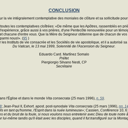
CONCLUSION
our la vie intégralement contemplative des moniales de clôture et sa sollicitude po
toutes les contemplatives cloîtrées: «De même que les Apôtres, rassemblés en prière
'expérience, grâce aussi à vos prières, d'une Pentecôte renouvelée pour un témoi
 et chacune d'entre vous. Que la Mère du Seigneur obtienne que de chacun de vos
parmi nous!». (
95
)
s Instituts de vie consacrée et les Sociétés de vie apostolique, et il a autorisé sa 
Du Vatican, le 13 mai 1999, Solennité de l'Ascension du Seigneur.
Eduardo Card. Martínez Somalo
Préfet
Piergiorgio Silvano Nesti, CP
Secrétaire
 dans l'Église et dans le monde
Vita consecrata
(25 mars 1996),
n. 59
.
 8
; Jean-Paul II, Exhort. apost. post-synodale
Vita consecrata
(25 mars 1996),
nn. 1
 Fils en tant qu'homme, l'Esprit dans la nuée lumineuse»
; Cassien,
Conférence
10, 6
es et du bruit de la foule, si nous voulons nous entretenir avec Dieu de toute notre
r lui-même tandis qu'il était avec les disciples, quand il fut transfiguré sur la Mon