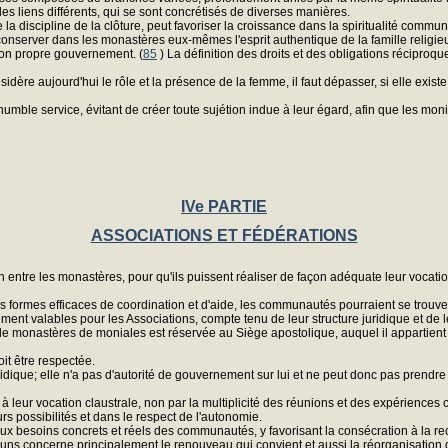
s liens différents, qui se sont concrétisés de diverses manières.
la discipline de la clôture, peut favoriser la croissance dans la spiritualité commun
 conserver dans les monastères eux-mêmes l'esprit authentique de la famille relig
son propre gouvernement. (
85
) La définition des droits et des obligations réciproq
dère aujourd'hui le rôle et la présence de la femme, il faut dépasser, si elle existe
umble service, évitant de créer toute sujétion indue à leur égard, afin que les moni
IVe PARTIE
ASSOCIATIONS ET FÉDÉRATIONS
 entre les monastères, pour qu'ils puissent réaliser de façon adéquate leur vocatio
tres formes efficaces de coordination et d'aide, les communautés pourraient se trou
nt valables pour les Associations, compte tenu de leur structure juridique et de l
 monastères de moniales est réservée au Siège apostolique, auquel il appartient auss
it être respectée.
ridique; elle n'a pas d'autorité de gouvernement sur lui et ne peut donc pas prendre
 leur vocation claustrale, non par la multiplicité des réunions et des expérience
s possibilités et dans le respect de l'autonomie.
x besoins concrets et réels des communautés, y favorisant la consécration à la rec
 concerne principalement le renouveau qui convient et aussi la réorganisation de