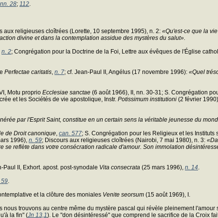
nn. 28
;
112
.
s aux religieuses cloîtrées (Lorette, 10 septembre 1995), n. 2:
«Qu'est-ce que la vie 
'action divine et dans la contemplation assidue des mystères du salut».
,
n. 2
; Congrégation pour la Doctrine de la Foi, Lettre aux évêques de l'Église cath
se
Perfectae caritatis
,
n. 7
; cf. Jean-Paul II, Angélus (17 novembre 1996):
«Quel tréso
 VI, Motu proprio
Ecclesiae sanctae
(6 août 1966), II, nn. 30-31; S. Congrégation pour
rée et les Sociétés de vie apostolique, Instr.
Potissimum institutioni
(2 février 1990)
nérée par l'Esprit Saint, constitue en un certain sens la véritable jeunesse du mond
e de Droit canonique
,
can. 577
; S. Congrégation pour les Religieux et les Instituts 
ars 1996),
n. 59
; Discours aux religieuses cloîtrées (Nairobi, 7 mai 1980), n. 3:
«Dan
e se reflète dans votre consécration radicale d'amour. Son immolation désintéressé
n-Paul II, Exhort. apost. post-synodale
Vita consecrata
(25 mars 1996),
n. 14
.
 59
.
 contemplative et la clôture des moniales
Venite seorsum
(15 août 1969), I.
 nous trouvons au centre même du mystère pascal qui révèle pleinement l'amour spon
u'à la fin" (
Jn 13,1
). Le "don désintéressé" que comprend le sacrifice de la Croix fa