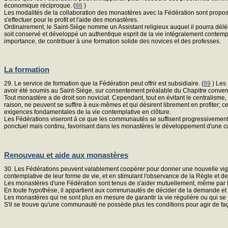
économique réciproque. (
88
)
Les modalités de la collaboration des monastères avec la Fédération sont propos
s'effectuer pour le profit et l'aide des monastères.
Ordinairement, le Saint-Siège nomme un Assistant religieux auquel il pourra délégu
soit conservé et développé un authentique esprit de la vie intégralement contemp
importance, de contribuer à une formation solide des novices et des professes.
La formation
29. Le service de formation que la Fédération peut offrir est subsidiaire. (
89
) Les 
avoir été soumis au Saint-Siège, sur consentement préalable du Chapitre conve
Tout monastère a de droit son noviciat. Cependant, tout en évitant le centralisme
raison, ne peuvent se suffire à eux-mêmes et qui désirent librement en profiter; ce
exigences fondamentales de la vie contemplative en clôture.
Les Fédérations viseront à ce que les communautés se suffisent progressivement
ponctuel mais continu, favorisant dans les monastères le développement d'une cu
Renouveau et aide aux monastères
30. Les Fédérations peuvent valablement coopérer pour donner une nouvelle vigu
contemplative de leur forme de vie, et en stimulant l'observance de la Règle et de
Les monastères d'une Fédération sont tenus de s'aider mutuellement, même par l'éc
En toute hypothèse, il appartient aux communautés de décider de la demande et d
Les monastères qui ne sont plus en mesure de garantir la vie régulière ou qui se
S'il se trouve qu'une communauté ne possède plus les conditions pour agir de façon