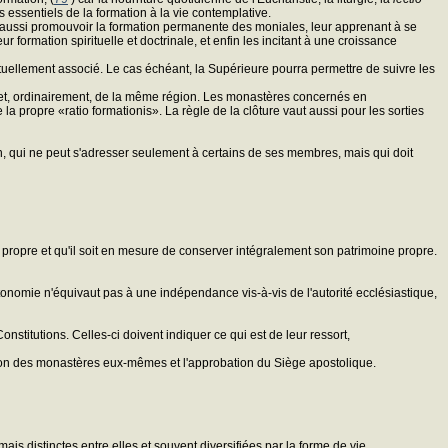
rs essentiels de la formation à la vie contemplative.
t aussi promouvoir la formation permanente des moniales, leur apprenant à se
formation spirituelle et doctrinale, et enfin les incitant à une croissance
ventuellement associé. Le cas échéant, la Supérieure pourra permettre de suivre les
et, ordinairement, de la même région. Les monastères concernés en
a propre «ratio formationis». La règle de la clôture vaut aussi pour les sorties
ation, qui ne peut s'adresser seulement à certains de ses membres, mais qui doit
e propre et qu'il soit en mesure de conserver intégralement son patrimoine propre.
utonomie n'équivaut pas à une indépendance vis-à-vis de l'autorité ecclésiastique,
Constitutions. Celles-ci doivent indiquer ce qui est de leur ressort,
ion des monastères eux-mêmes et l'approbation du Siège apostolique.
is distinctes entre elles et souvent diversifiées par la forme de vie.