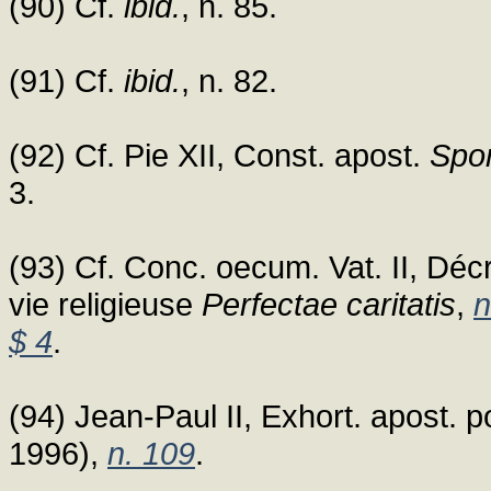
(90) Cf.
ibid.
, n. 85.
(91) Cf.
ibid.
, n. 82.
(92) Cf. Pie XII, Const. apost.
Spon
3.
(93) Cf. Conc. oecum. Vat. II, Décr
vie religieuse
Perfectae caritatis
,
n
$ 4
.
(94) Jean-Paul II, Exhort. apost. 
1996),
n. 109
.