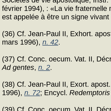
février 1994), : «La vie fratern
est appelée à être un signe vivant
(36) Cf. Jean-Paul II, Exhort. apo
mars 1996),
n. 42
.
(37) Cf. Conc. oecum. Vat. II, Décre
Ad gentes
,
n. 2
.
(38) Cf. Jean-Paul II, Exort. apos
1996),
n. 72
; Encycl.
Redemptoris
(39) Cf. Conc. oecum. Vat. II, Décr