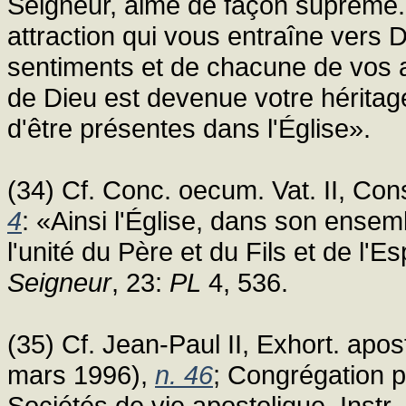
Seigneur, aimé de façon suprême. 
attraction qui vous entraîne vers D
sentiments et de chacune de vos a
de Dieu est devenue votre héritag
d'être présentes dans l'Église».
(34) Cf. Conc. oecum. Vat. II, Con
4
: «Ainsi l'Église, dans son ense
l'unité du Père et du Fils et de l'E
Seigneur
, 23:
PL
4, 536.
(35) Cf. Jean-Paul II, Exhort. apo
mars 1996),
n. 46
; Congrégation po
Sociétés de vie apostolique, Instr