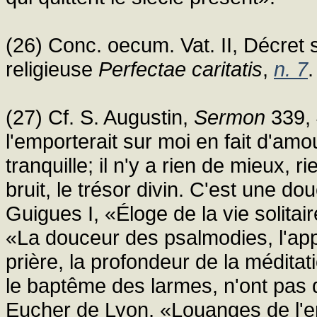
(26) Conc. oecum. Vat. II, Décret s
religieuse
Perfectae caritatis
,
n. 7
.
(27) Cf. S. Augustin,
Sermon
339,
l'emporterait sur moi en fait d'amo
tranquille; il n'y a rien de mieux, 
bruit, le trésor divin. C'est une 
Guigues I, «Éloge de la vie solitai
«La douceur des psalmodies, l'appli
prière, la profondeur de la méditat
le baptême des larmes, n'ont pas d
Eucher de Lyon, «Louanges de l'