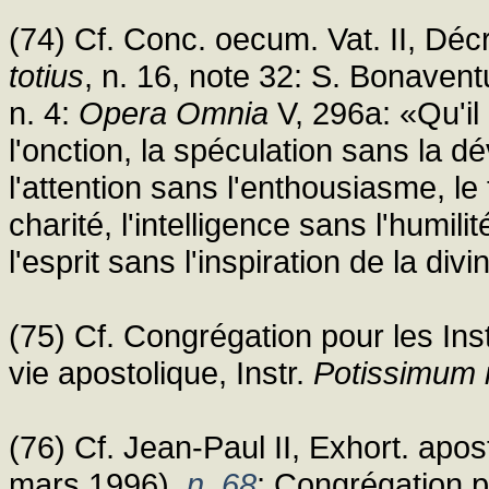
(74) Cf. Conc. oecum. Vat. II, Déc
totius
, n. 16, note 32: S. Bonaven
n. 4:
Opera Omnia
V, 296a: «Qu'il 
l'onction, la spéculation sans la d
l'attention sans l'enthousiasme, le 
charité, l'intelligence sans l'humili
l'esprit sans l'inspiration de la di
(75) Cf. Congrégation pour les Ins
vie apostolique, Instr.
Potissimum in
(76) Cf. Jean-Paul II, Exhort. apo
mars 1996),
n. 68
; Congrégation po