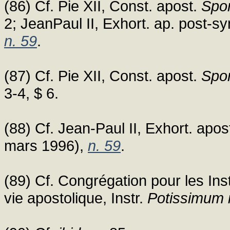
(86) Cf. Pie XII, Const. apost.
Spon
2; JeanPaul II, Exhort. ap. post-s
n. 59
.
(87) Cf. Pie XII, Const. apost.
Spon
3-4, $ 6.
(88) Cf. Jean-Paul II, Exhort. apo
mars 1996),
n. 59
.
(89) Cf. Congrégation pour les Ins
vie apostolique, Instr.
Potissimum in