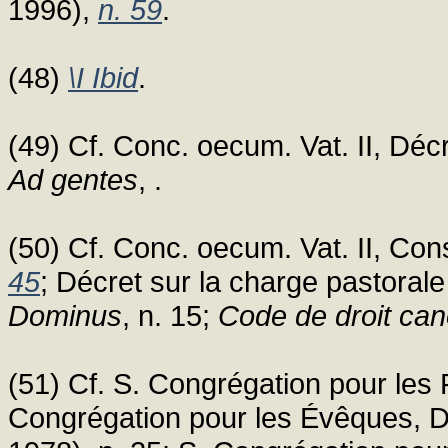
1996),
n. 59
.
(48)
\I Ibid
.
(49) Cf. Conc. oecum. Vat. II, Décre
Ad gentes
, .
(50) Cf. Conc. oecum. Vat. II, Con
45
; Décret sur la charge pastoral
Dominus
, n. 15;
Code de droit ca
(51) Cf. S. Congrégation pour les Re
Congrégation pour les Évêques, D