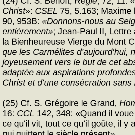
(24) Cf. S. Benoît,
Règle
, 72, 11:
«
Christ»
:
CSEL
75, 5.163; Maxime 
90, 953B:
«Donnons-nous au Seigne
entièrement»
; Jean-Paul II, Lett
la Bienheureuse Vierge du Mont C
que les Carmélites d'aujourd'hui, 
joyeusement vers le but de cet ab
adaptée aux aspirations profondes 
Christ et d'une consécration sans 
(25) Cf. S. Grégoire le Grand,
Hom
16:
CCL
142, 348: «Quand il voue a
ce qu'il vit, tout ce qu'il goûte, il
qui quittent le siècle présent».