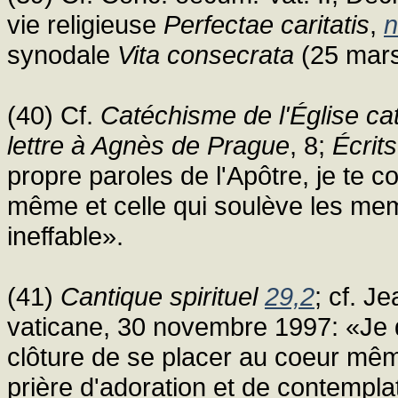
vie religieuse
Perfectae caritatis
,
n
synodale
Vita consecrata
(25 mar
(40) Cf.
Catéchisme de l'Église ca
lettre à Agnès de Prague
, 8;
Écrits
propre paroles de l'Apôtre, je te 
même et celle qui soulève les m
ineffable».
(41)
Cantique spirituel
29,2
; cf. J
vaticane, 30 novembre 1997: «Je
clôture de se placer au coeur mêm
prière d'adoration et de contempla