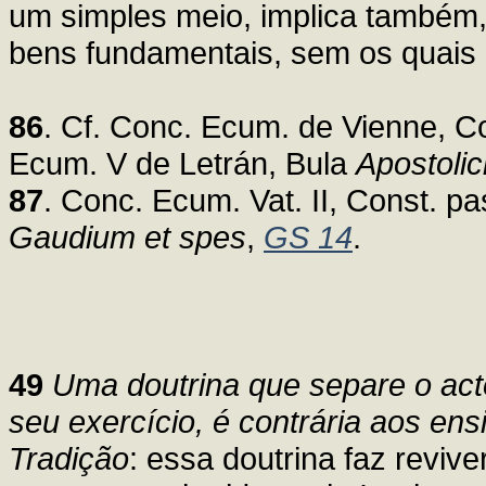
um simples meio, implica também, 
bens fundamentais, sem os quais ca
86
. Cf. Conc. Ecum. de Vienne, C
Ecum. V de Letrán, Bula
Apostolic
87
. Conc. Ecum. Vat. II, Const. pa
Gaudium et spes
,
GS 14
.
49
Uma doutrina que separe o ac
seu exercício, é contrária aos en
Tradição
: essa doutrina faz reviv