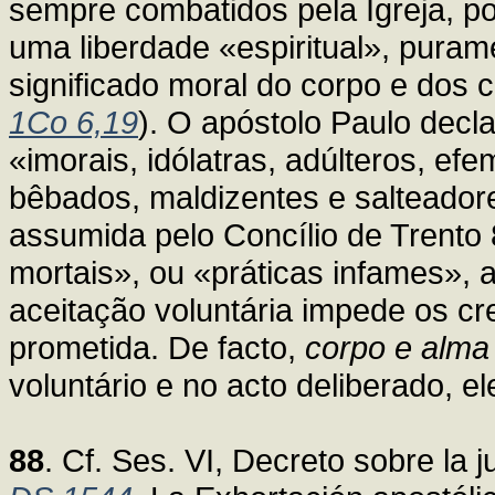
sempre combatidos pela Igreja, 
uma liberdade «espiritual», pura
significado moral do corpo e dos 
1Co 6,19
). O apóstolo Paulo decl
«imorais, idólatras, adúlteros, ef
bêbados, maldizentes e salteador
assumida pelo Concílio de Tren
mortais», ou «práticas infames», 
aceitação voluntária impede os cr
prometida. De facto,
corpo e alma
voluntário e no acto deliberado, e
88
. Cf. Ses. VI, Decreto sobre la j