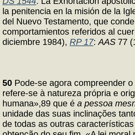
DS 1544
. La Exhortación apostólic
la penitencia en la misión de la Igl
del Nuevo Testamento, que cond
comportamientos referidos al cuer
diciembre 1984),
RP 17
:
AAS
77 (
50
Pode-se agora compreender o ver
refere-se à natureza própria e or
humana»,89 que é
a pessoa mesm
unidade das suas inclinações tant
de todas as outras características
obtenção do seu fim. «A lei moral