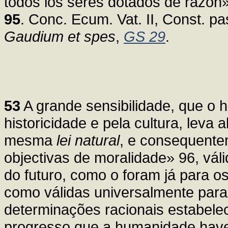
todos los seres dotados de razón»
95
. Conc. Ecum. Vat. II, Const. pa
Gaudium et spes
,
GS 29
.
53
A grande sensibilidade, que 
historicidade e pela cultura, leva
mesma
lei natural
, e consequente
objectivas de moralidade» 96, vá
do futuro, como o foram já para o
como válidas universalmente par
determinações racionais estabele
progresso que a humanidade haver