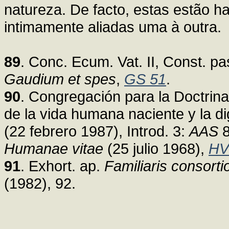
natureza. De facto, estas estão h
intimamente aliadas uma à outra.
89
. Conc. Ecum. Vat. II, Const. pa
Gaudium et spes
,
GS 51
.
90
. Congregación para la Doctrina
de la vida humana naciente y la d
(22 febrero 1987), Introd. 3:
AAS
8
Humanae vitae
(25 julio 1968),
HV
91
. Exhort. ap.
Familiaris consorti
(1982), 92.