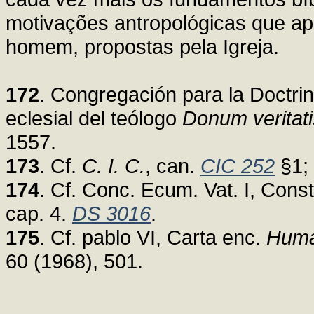
motivações antropológicas que ap
homem, propostas pela Igreja.
172
. Congregación para la Doctrin
eclesial del teólogo
Donum veritati
1557.
173
. Cf.
C. I. C.
, can.
CIC 252
§1;
174
. Cf. Conc. Ecum. Vat. I, Const
cap. 4.
DS 3016
.
175
. Cf. pablo VI, Carta enc.
Huma
60 (1968), 501.