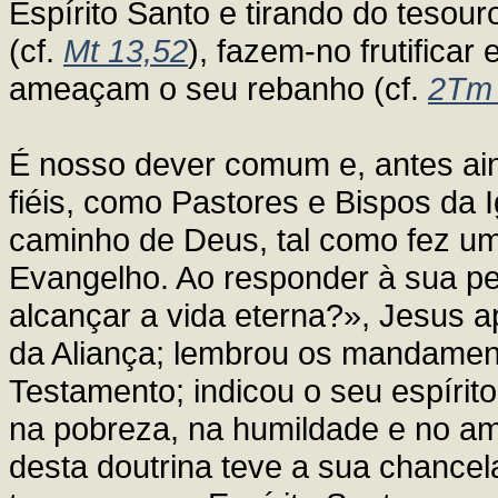
Espírito Santo e tirando do tesou
(cf.
Mt 13,52
), fazem-no frutificar
ameaçam o seu rebanho (cf.
2Tm 
É nosso dever comum e, antes ai
fiéis, como Pastores e Bispos da I
caminho de Deus, tal como fez u
Evangelho. Ao responder à sua p
alcançar a vida eterna?», Jesus 
da Aliança; lembrou os mandament
Testamento; indicou o seu espírit
na pobreza, na humildade e no a
desta doutrina teve a sua chancel