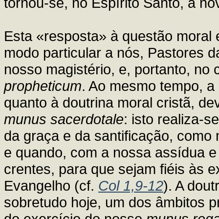
tornou-se, no Espírito Santo, a nov
Esta «resposta» à questão moral 
modo particular a nós, Pastores d
nosso magistério, e, portanto, n
propheticum
. Ao mesmo tempo, a 
quanto à doutrina moral cristã, 
munus sacerdotale
: isto realiza-
da graça e da santificação, como 
e quando, com a nossa assídua e 
crentes, para que sejam fiéis às 
Evangelho (cf.
Col 1,9-12
). A dout
sobretudo hoje, um dos âmbitos pri
do exercício do nosso
munus rega