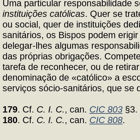
Uma particular responsabilidade s
instituições católicas
. Quer se tra
ou social, quer de instituições d
sanitários, os Bispos podem erigir
delegar-lhes algumas responsabil
das próprias obrigações. Compet
tarefa de reconhecer, ou de retira
denominação de «católico» a escol
serviços sócio-sanitários, que se 
179
. Cf.
C. I. C.
, can.
CIC 803
§3.
180
. Cf.
C. I. C.
, can.
CIC 808
.