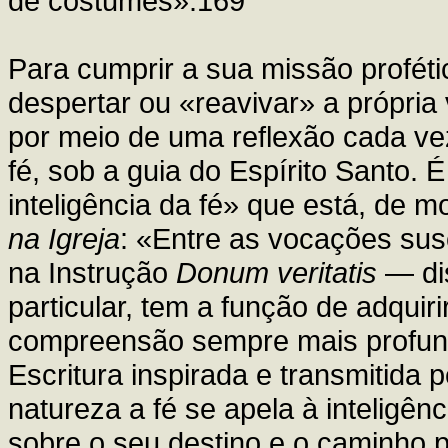
de costumes».169
Para cumprir a sua missão proféti
despertar ou «reavivar» a própria 
por meio de uma reflexão cada v
fé, sob a guia do Espírito Santo. 
inteligência da fé» que está, de m
na Igreja
: «Entre as vocações sus
na Instrução
Donum veritatis
— dis
particular, tem a função de adqui
compreensão sempre mais profund
Escritura inspirada e transmitida p
natureza a fé se apela à inteligê
sobre o seu destino e o caminho 