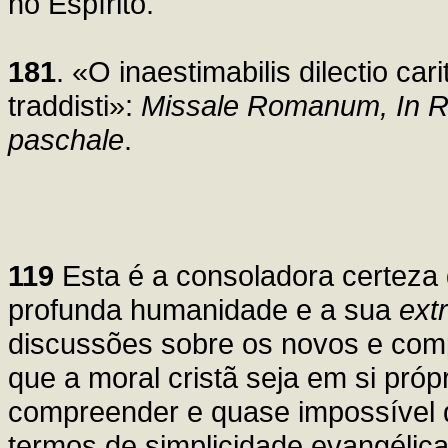
no Espírito.
181
. «O inaestimabilis dilectio car
traddisti»:
Missale Romanum, In R
paschale
.
119
Esta é a consoladora certeza d
profunda humanidade e a sua
ext
discussões sobre os novos e com
que a moral cristã seja em si próp
compreender e quase impossível de
termos de simplicidade evangélic