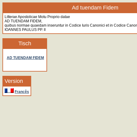
Ad tuendam Fidem
Litterae Apostolicae Motu Proprio datae
AD TUENDAM FIDEM,
quibus normae quaedam inseruntur in Codice Iuris Canonici et in Codice Cano
IOANNES PAULUS PP. II
Tisch
AD TUENDAM FIDEM
Version
Francês