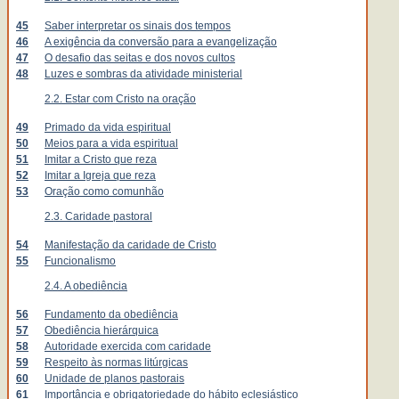
45
Saber interpretar os sinais dos tempos
46
A exigência da conversão para a evangelização
47
O desafio das seitas e dos novos cultos
48
Luzes e sombras da atividade ministerial
2.2. Estar com Cristo na oração
49
Primado da vida espiritual
50
Meios para a vida espiritual
51
Imitar a Cristo que reza
52
Imitar a Igreja que reza
53
Oração como comunhão
2.3. Caridade pastoral
54
Manifestação da caridade de Cristo
55
Funcionalismo
2.4. A obediência
56
Fundamento da obediência
57
Obediência hierárquica
58
Autoridade exercida com caridade
59
Respeito às normas litúrgicas
60
Unidade de planos pastorais
61
Importância e obrigatoriedade do hábito eclesiástico