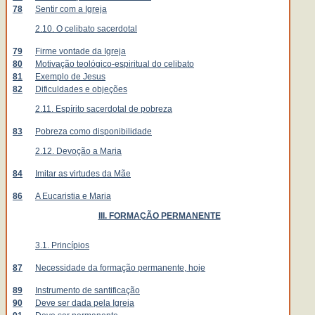
78
Sentir com a Igreja
2.10. O celibato sacerdotal
79
Firme vontade da Igreja
80
Motivação teológico-espiritual do celibato
81
Exemplo de Jesus
82
Dificuldades e objeções
2.11. Espírito sacerdotal de pobreza
83
Pobreza como disponibilidade
2.12. Devoção a Maria
84
Imitar as virtudes da Mãe
86
A Eucaristia e Maria
III. FORMAÇÃO PERMANENTE
3.1. Princípios
87
Necessidade da formação permanente, hoje
89
Instrumento de santificação
90
Deve ser dada pela Igreja