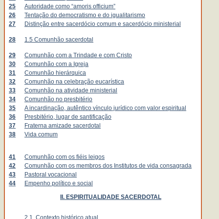
25
Autoridade como “amoris officium”
26
Tentação do democratismo e do igualitarismo
27
Distinção entre sacerdócio comum e sacerdócio ministerial
28
1.5 Comunhão sacerdotal
29
Comunhão com a Trindade e com Cristo
30
Comunhão com a Igreja
31
Comunhão hierárquica
32
Comunhão na celebração eucarística
33
Comunhão na atividade ministerial
34
Comunhão no presbitério
35
A incardinação, autêntico vínculo jurídico com valor espiritual
36
Presbitério, lugar de santificação
37
Fraterna amizade sacerdotal
38
Vida comum
41
Comunhão com os fiéis leigos
42
Comunhão com os membros dos Institutos de vida consagrada
43
Pastoral vocacional
44
Empenho político e social
II. ESPIRITUALIDADE SACERDOTAL
2.1. Contexto histórico atual