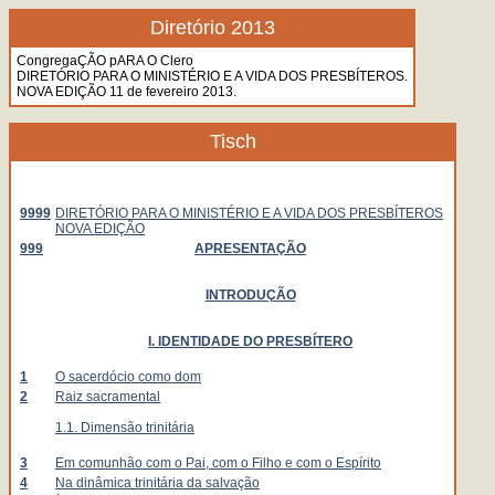
Diretório 2013
CongregaÇÃO pARA O Clero
DIRETÓRIO PARA O MINISTÉRIO E A VIDA DOS PRESBÍTEROS.
NOVA EDIÇÃO 11 de fevereiro 2013.
Tisch
9999
DIRETÓRIO PARA O MINISTÉRIO E A VIDA DOS PRESBÍTEROS
NOVA EDIÇÃO
999
APRESENTAÇÃO
INTRODUÇÃO
I. IDENTIDADE DO PRESBÍTERO
1
O sacerdócio como dom
2
Raiz sacramental
1.1. Dimensão trinitária
3
Em comunhão com o Pai, com o Filho e com o Espírito
4
Na dinâmica trinitária da salvação