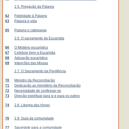
2.5. Pregação da Palavra
62
Fidelidade à Palavra
63
Palavra e vida
65
Palavra e catequese
2.6. O sacramento da Eucaristia
66
O Mistério eucarístico
67
Celebrar bem a Eucaristia
68
Adoração eucarística
69
Intenções das Missas
2.7. O Sacramento da Penitência
70
Ministro da Reconciliação
71
Dedicação ao ministério da Reconciliação
72
Necessidade de confessar-se
73
Direção espiritual para si e para os outros
74
2.8. Liturgia das Horas
76
2.9. Guia da comunidade
77
Sacerdote para a comunidade