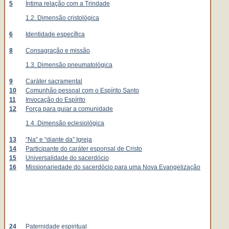
5
Íntima relação com a Trindade
1.2. Dimensão cristológica
6
Identidade específica
8
Consagração e missão
1.3. Dimensão pneumatológica
9
Caráter sacramental
10
Comunhão pessoal com o Espírito Santo
11
Invocação do Espírito
12
Força para guiar a comunidade
1.4. Dimensão eclesiológica
13
“Na” e “diante da” Igreja
14
Participante do caráter esponsal de Cristo
15
Universalidade do sacerdócio
16
Missionariedade do sacerdócio para uma Nova Evangelização
24
Paternidade espiritual