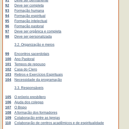
91
Deve ser permanente
92
Deve ser completa
93
Formação humana
94
Formação espiritual
95
Formação intelectual
96
Formação pastoral
97
Deve ser orgânica e completa
98
Deve ser personalizada
3.2. Organização e meios
99
Encontros sacerdotais
100
Ano Pastoral
101
Tempos de repouso
102
Casa do Clero
103
Retiros e Exercícios Espirituais
104
Necessidade da programação
3.3. Responsáveis
105
O próprio presbítero
106
Ajuda dos colegas
107
O Bispo
108
A formação dos formadores
109
Colaboração entre as Igrejas
110
Colaboração de centros acadêmicos e de espiritualidade