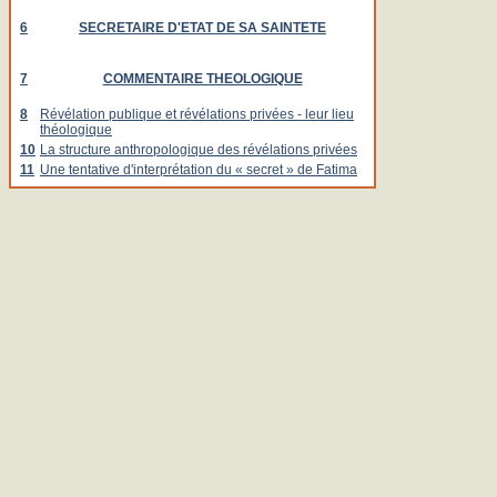
6
SECRETAIRE D'ETAT DE SA SAINTETE
7
COMMENTAIRE THEOLOGIQUE
8
Révélation publique et révélations privées - leur lieu
théologique
10
La structure anthropologique des révélations privées
11
Une tentative d'interprétation du « secret » de Fatima