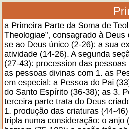
Pr
a Primeira Parte da Soma de Teo
Theologiae”, consagrado à Deus c
se ao Deus único (2-26): a sua ex
atividade (14-26). A segunda seç
(27-43): procession das pessoas d
as pessoas divinas com 1. as Pe
em especial: a Pessoa do Pai (33
do Santo Espírito (36-38); as 3. 
terceira parte trata do Deus cria
1. produção das criaturas (44-46);
tripla numa consideração: o anjo 