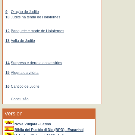
9
Oração de Judite
10
Judite na tenda de Holofernes
12
Banquete e morte de Holofernes
13
Volta de Judite
14
Surpresa e derrota dos assírios
15
Alegria da vitória
16
Cântico de Judite
Conclusão
Version
Nova Vulgata - Latino
Biblia del Pueblo di Dio (BPD) - Espanhol