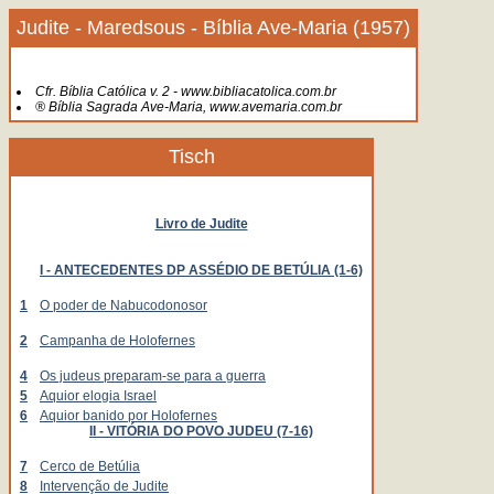
Judite - Maredsous - Bíblia Ave-Maria (1957)
Cfr. Bíblia Católica v. 2 - www.bibliacatolica.com.br
® Bíblia Sagrada Ave-Maria, www.avemaria.com.br
Tisch
Livro de Judite
I - ANTECEDENTES DP ASSÉDIO DE BETÚLIA (1-6)
1
O poder de Nabucodonosor
2
Campanha de Holofernes
4
Os judeus preparam-se para a guerra
5
Aquior elogia Israel
6
Aquior banido por Holofernes
II - VITÓRIA DO POVO JUDEU (7-16)
7
Cerco de Betúlia
8
Intervenção de Judite