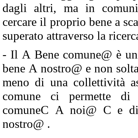
dagli altri, ma in comun
cercare il proprio bene a sc
superato attraverso la ricer
- Il
A
Bene comune
@
è un 
bene
A
nostro
@
e non solta
meno di una collettività as
comune ci permette di 
comune
C
A
noi
@
C
e di
nostro
@
.