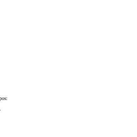
pos:
,