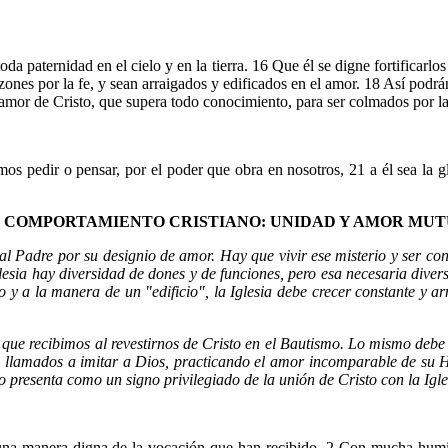
da paternidad en el cielo y en la tierra. 16 Que él se digne fortificarlo
zones por la fe, y sean arraigados y edificados en el amor. 18 Así podrán
 amor de Cristo, que supera todo conocimiento, para ser colmados por la
 pedir o pensar, por el poder que obra en nosotros, 21 a él sea la glo
 COMPORTAMIENTO CRISTIANO: UNIDAD Y AMOR MU
 al Padre por su designio de amor. Hay que vivir ese misterio y ser co
esia hay diversidad de dones y de funciones, pero esa necesaria divers
 y a la manera de un "edificio", la Iglesia debe crecer constante y 
va que recibimos al revestirnos de Cristo en el Bautismo. Lo mismo de
s llamados a imitar a Dios, practicando el amor incomparable de su H
 presenta como un signo privilegiado de la unión de Cristo con la Igle
e una manera digna de la vocación que han recibido. 2 Con mucha hu