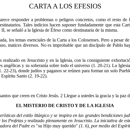
CARTA A LOS EFESIOS
parece responder a problemas o peligros concretos, como el resto de 
stinatarios. Tales indicios hacen suponer fundadamente que esta Carta
II, se señaló a la Iglesia de Éfeso como destinataria de la misma.
da, los temas esenciales de la Carta a los Colosenses. Pero a pesar d
aso, matices diversos. No es improbable que un discípulo de Pablo haya 
ado en Jesucristo y en la Iglesia, con la consiguiente exhortación a
es angélicas y su soberanía sobre todo el universo (1. 20-21). La Iglesi
o (1. 22-23), donde judíos y paganos se reúnen para formar un solo Pue
 Espíritu Santo (2. 19-22).
santos que creen en Cristo Jesús. 2 Llegue a ustedes la gracia y la paz d
EL MISTERIO DE CRISTO Y DE LA IGLESIA
ísticas del estilo litúrgico y se inspira en las grandes bendiciones ju
los Profetas y realizado plenamente en Jesucristo. La iniciativa de est
vadora del Padre es
"su Hijo muy querido"
(1. 6), por medio del Espíri