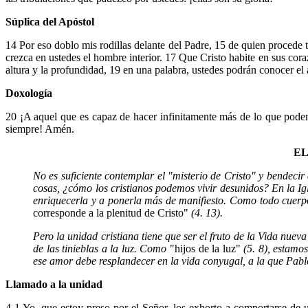
Súplica del Apóstol
14 Por eso doblo mis rodillas delante del Padre, 15 de quien procede to
crezca en ustedes el hombre interior. 17 Que Cristo habite en sus cora
altura y la profundidad, 19 en una palabra, ustedes podrán conocer el
Doxología
20 ¡A aquel que es capaz de hacer infinitamente más de lo que podemos
siempre! Amén.
EL
No es suficiente contemplar el "misterio de Cristo" y bendecir
cosas, ¿cómo los cristianos podemos vivir desunidos? En la Igl
enriquecerla y a ponerla más de manifiesto. Como todo cuerpo
corresponde a la plenitud de Cristo"
(4. 13).
Pero la unidad cristiana tiene que ser el fruto de la Vida nue
de las tinieblas a la luz. Como
"hijos de la luz"
(5. 8), estamo
ese amor debe resplandecer en la vida conyugal, a la que Pablo
Llamado a la unidad
4 1 Yo, que estoy preso por el Señor, los exhorto a comportarse d