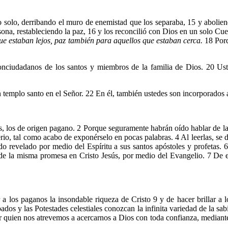
no solo, derribando el muro de enemistad que los separaba, 15 y abolie
na, restableciendo la paz, 16 y los reconcilió con Dios en un solo Cue
ue estaban lejos, paz también para aquellos que estaban cerca.
18 Porq
onciudadanos de los santos y miembros de la familia de Dios. 20 Uste
un templo santo en el Señor. 22 En él, también ustedes son incorporados a
es, los de origen pagano. 2 Porque seguramente habrán oído hablar de la
io, tal como acabo de exponérselo en pocas palabras. 4 Al leerlas, se d
o revelado por medio del Espíritu a sus santos apóstoles y profetas. 
 la misma promesa en Cristo Jesús, por medio del Evangelio. 7 De este
 a los paganos la insondable riqueza de Cristo 9 y de hacer brillar a 
ados y las Potestades celestiales conozcan la infinita variedad de la sa
or quien nos atrevemos a acercarnos a Dios con toda confianza, mediante 