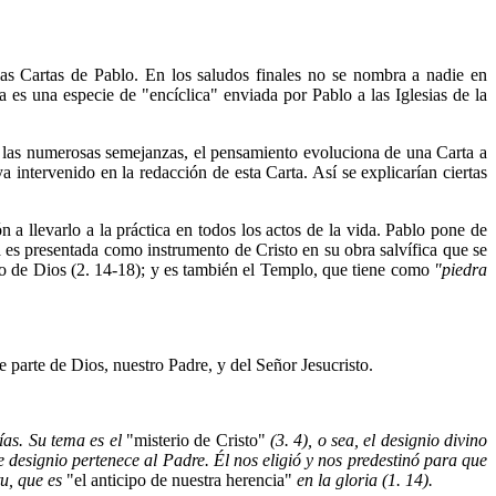
las Cartas de Pablo. En los saludos finales no se nombra a nadie en
 es una especie de "encíclica" enviada por Pablo a las Iglesias de la
e las numerosas semejanzas, el pensamiento evoluciona de una Carta a
intervenido en la redacción de esta Carta. Así se explicarían ciertas
 llevarlo a la práctica en todos los actos de la vida. Pablo pone de
a es presentada como instrumento de Cristo en su obra salvífica que se
blo de Dios (2. 14-18); y es también el Templo, que tiene como
"piedra
e parte de Dios, nuestro Padre, y del Señor Jesucristo.
días. Su tema es el
"misterio de Cristo"
(3. 4), o sea, el designio divino
e designio pertenece al Padre. Él nos eligió y nos predestinó para que
tu, que es
"el anticipo de nuestra herencia"
en la gloria (1. 14).