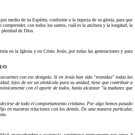
s por medio de su Espíritu, conforme a la riqueza de su gloria, para que
 comprender, con todos los santos, cuál es la anchura y la longitud, la
 plenitud de Dios.
ria en la Iglesia y en Cristo Jesús, por todas las generaciones y para
TUO
nsecuentes con ese designio. Si en Jesús han sido "reunidas" todas las
idad, lejos de ser un obstáculo para su unidad, tiene que contribuir a
armónicamente con el aporte de todos, hasta alcanzar
"la madurez que
be decirse de todo el comportamiento cristiano. Por algo hemos pasado
ijo en nuestras relaciones con los demás. De una manera particular,
sia.
mildad, mansedumbre y paciencia, sopórtense mutuamente por amor. 3