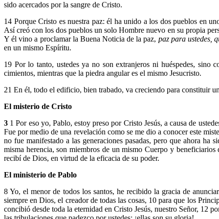
sido acercados por la sangre de Cristo.
14 Porque Cristo es nuestra paz: él ha unido a los dos pueblos en u
Así creó con los dos pueblos un solo Hombre nuevo en su propia perso
Y él vino a proclamar la Buena Noticia de la paz,
paz para ustedes, q
en un mismo Espíritu.
19 Por lo tanto, ustedes ya no son extranjeros ni huéspedes, sino c
cimientos, mientras que la piedra angular es el mismo Jesucristo.
21 En él, todo el edificio, bien trabado, va creciendo para constituir 
El misterio de Cristo
3
1 Por eso yo, Pablo, estoy preso por Cristo Jesús, a causa de usted
Fue por medio de una revelación como se me dio a conocer este mister
no fue manifestado a las generaciones pasadas, pero que ahora ha sid
misma herencia, son miembros de un mismo Cuerpo y beneficiarios de
recibí de Dios, en virtud de la eficacia de su poder.
El ministerio de Pablo
8 Yo, el menor de todos los santos, he recibido la gracia de anunciar
siempre en Dios, el creador de todas las cosas, 10 para que los Princip
concibió desde toda la eternidad en Cristo Jesús, nuestro Señor, 12 p
las tribulaciones que padezco por ustedes: ¡ellas son su gloria!