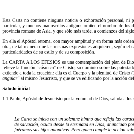
Esta Carta no contiene ninguna noticia o exhortación personal, ni 
particular, y muchos manuscritos antiguos omiten el nombre de los de
provincia romana de Asia, y que sólo más tarde, a comienzos del siglo 
En ella el Apóstol retoma, con mayor amplitud y en forma más ordena
otra, de tal manera que las mismas expresiones adquieren, según el c
particularidades de su estilo y de su composición.
La CARTA A LOS EFESIOS es una contemplación del plan de Dios realiz
relieve la función "cósmica" de Cristo, su dominio sobre las potestad
extiende a toda la creación: ella es el Cuerpo y la plenitud de Crist
angular"
al mismo Jesucristo, y que se va edificando por la acción del
Saludo inicial
1 1 Pablo, Apóstol de Jesucristo por la voluntad de Dios, saluda a los 
La Carta se inicia con un solemne himno que refleja las caracter
de salvación, oculto desde la eternidad en Dios, anunciado por 
fuéramos sus hijos adoptivos. Pero quien cumple la acción sal