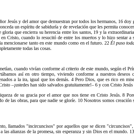
eñor Jesús y del amor que demuestran por todos los hermanos, 16 doy gr
s conceda un espíritu de sabiduría y de revelación que les permita conoc
 gloria que encierra su herencia entre los santos, 19 y la extraordinari
en Cristo, cuando lo resucitó de entre los muertos y lo hizo sentar a
da mencionarse tanto en este mundo como en el futuro. 22
Él puso toda
mpletamente todas las cosas.
metían, cuando vivían conforme al criterio de este mundo, según el Pr
ábamos así en otro tiempo, viviendo conforme a nuestros deseos car
nados a la ira, igual que los demás. 4 Pero Dios, que es rico en mi
isto –¡ustedes han sido salvados gratuitamente!– 6 y con Cristo Jesús no
iqueza de su gracia por el amor que nos tiene en Cristo Jesús. 8 Por
do de las obras, para que nadie se gloríe. 10 Nosotros somos creación s
to, llamados "incircuncisos" por aquellos que se dicen "circuncisos",
 a las alianzas de la promesa, sin esperanza y sin Dios en el mundo. 13 