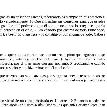
acias sin cesar por ustedes, recordándolos siempre en mis oraciones.
erlo verdaderamente. 18 Que él ilumine sus corazones, para que ustedes
a grandeza del poder con que él obra en nosotros, los creyentes, por la
 su derecha en el cielo, 21 elevándolo por encima de todo Principado,
s las cosas bajo sus pies
y lo constituyó, por encima de todo, Cabeza
íncipe que domina en el espacio, el mismo Espíritu que sigue actuando
nales y satisfaciendo las apetencias de la carne y nuestras malas
sericordia, por el gran amor con que nos amó, 5 precisamente cuando
s resucitó y nos hizo reinar con él en el cielo.
que ustedes han sido salvados por su gracia, mediante la fe. Esto no
uya: fuimos creados en Cristo Jesús, a fin de realizar aquellas buenas
 en virtud de un corte practicado en la carne. 12 Entonces ustedes no
Pero ahora, en Cristo Jesús, ustedes, los que antes estaban lejos, han