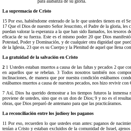
para alabanza de su gloria.
La supremacía de Cristo
15 Por eso, habiéndome enterado de la fe que ustedes tienen en el S
17 Que el Dios de nuestro Señor Jesucristo, el Padre de la gloria, le
puedan valorar la esperanza a la que han sido llamados, los tesoros de
eficacia de su fuerza. Este es el mismo poder 20 que Dios manifestó 
Potestad, Poder y Dominación, y de cualquier otra dignidad que pue
de la Iglesia, 23 que es su Cuerpo y la Plenitud de aquel que llena co
La gratuidad de la salvación en Cristo
2
1 Ustedes estaban muertos a causa de las faltas y pecados 2 que co
en aquellos que se rebelan. 3 Todos nosotros también nos comport
inclinaciones, de manera que por nuestra condición estábamos conde
estábamos muertos a causa de nuestros pecados, nos hizo revivir con Cr
7 Así, Dios ha querido demostrar a los tiempos futuros la inmensa r
proviene de ustedes, sino que es un don de Dios; 9 y no es el resulta
obras, que Dios preparó de antemano para que las practicáramos.
La reconciliación entre los judíosy los paganos
11 Por eso, recuerden lo que ustedes eran antes: paganos de nacimien
tenían a Cristo y estaban excluidos de la comunidad de Israel, ajenos