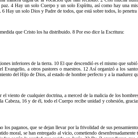
la paz. 4 Hay un solo Cuerpo y un solo Espíritu, así como hay una mi
 6 Hay un solo Dios y Padre de todos, que está sobre todos, lo penetra 
edida que Cristo los ha distribuido. 8 Por eso dice la Escritura:
iones inferiores de la tierra. 10 El que descendió es el mismo que subió
del Evangelio, a otros pastores o maestros. 12 Así organizó a los santo
miento del Hijo de Dios, al estado de hombre perfecto y a la madurez qu
r el viento de cualquier doctrina, a merced de la malicia de los hombres 
la Cabeza, 16 y de él, todo el Cuerpo recibe unidad y cohesión, gracias
os paganos, que se dejan llevar por la frivolidad de sus pensamientos
ntido moral, se han entregado al vicio, cometiendo desenfrenadamente 