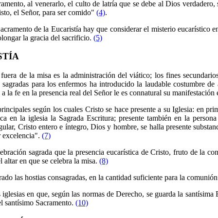
ramento, al venerarlo, el culto de latría que se debe al Dios verdadero,
isto, el Señor, para ser comido"
(4)
.
cramento de la Eucaristía hay que considerar el misterio eucarístico en
ongar la gracia del sacrificio.
(5)
STÍA
 fuera de la misa es la administración del viático; los fines secundar
s sagradas para los enfermos ha introducido la laudable costumbre de a
 la fe en la presencia real del Señor le es connatural su manifestación
incipales según los cuales Cristo se hace presente a su Iglesia: en prim
a en la iglesia la Sagrada Escritura; presente también en la persona d
ular, Cristo entero e íntegro, Dios y hombre, se halla presente substan
or excelencia".
(7)
lebración sagrada que la presencia eucarística de Cristo, fruto de la c
l altar en que se celebra la misa.
(8)
o las hostias consagradas, en la cantidad suficiente para la comunión 
 iglesias en que, según las normas de Derecho, se guarda la santísima E
 el santísimo Sacramento.
(10)