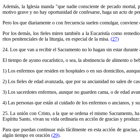
Además, la Iglesia manda "que nadie consciente de pecado mortal, po
motivo grave y no hay oportunidad de confesarse, haga un acto de perf
Pero los que diariamente o con frecuencia suelen comulgar, conviene q
Por los demás, los fieles miren también a la Eucaristía como remedi
ritos penitenciales de la liturgia, en especial de la misa.
(27)
24. Los que van a recibir el Sacramento no lo hagan sin estar durante
El tiempo de ayuno eucarístico, o sea, la abstinencia de alimento o b
1) Los enfermos que residen en hospitales o en sus domicilios, aunq
2) Los fieles de edad avanzada, que por su ancianidad no salen de casa
3) Los sacerdotes enfermos, aunque no guarden cama, o de edad avanz
4) Las personas que están al cuidado de los enfermos o ancianos, y s
25. La unión con Cristo, a la que se ordena el mismo Sacramento, ha d
Espíritu Santo, vivan su vida ordinaria en acción de gracias y produz
Para que puedan continuar más fácilmente en esta acción de gracias
algún tiempo en oración
(29)
.