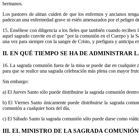
hermanos.
Los pastores de almas cuiden de que los enfermos y ancianos tengan f
padezcan una enfermedad grave ni estén amenazados por el peligro de mu
15. Enséñese con diligencia a los fieles que también cuando reciben la
aquel sagrado convite en el que "por la comunión en el Cuerpo y la Sa
una vez para siempre con la sangre de Cristo, y prefigura y anticipa e
II. EN QUÉ TIEMPO SE HA DE ADMINISTRAR 
16. La sagrada comunión fuera de la misa se puede dar en cualquier día
para que se realice una sagrada celebración más plena con mayor fruto e
Sin embargo:
a) El Jueves Santo sólo puede distribuirse la sagrada comunión dentro 
b) El Viernes Santo únicamente puede distribuirse la sagrada comuni
comunión a cualquier hora del día.
c) El Sábado Santo la sagrada comunión sólo puede darse como viáti
III. EL MINISTRO DE LA SAGRADA COMUNIÓN