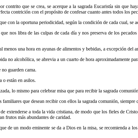
r contrito que se crea, se acerque a la sagrada Eucaristía sin que ha
ecta contrición con el propósito de confesar cuanto antes todos los pec
ue con la oportuna periodicidad, según la condición de cada cual, se a
o que nos libra de las culpas de cada día y nos preserva de los pecado
 al menos una hora en ayunas de alimentos y bebidas, a excepción del ar
ebida no alcohólica, se abrevia a un cuarto de hora aproximadamente par
ue no guarden cama.
 o están en asilos.
ada, lo mismo para celebrar misa que para recibir la sagrada comunión
us familiares que desean recibir con ellos la sagrada comunión, siempr
e extenderse a toda la vida cristiana, de modo que los fieles de Crist
can frutos más abundantes de caridad.
, que de un modo eminente se da a Dios en la misa, se recomienda a l