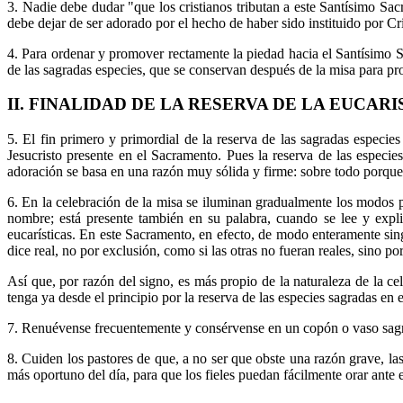
3. Nadie debe dudar "que los cristianos tributan a este Santísimo Sac
debe dejar de ser adorado por el hecho de haber sido instituido por Cr
4. Para ordenar y promover rectamente la piedad hacia el Santísimo Sa
de las sagradas especies, que se conservan después de la misa para prol
II. FINALIDAD DE LA RESERVA DE LA EUCARI
5. El fin primero y primordial de la reserva de las sagradas especies
Jesucristo presente en el Sacramento. Pues la reserva de las especie
adoración se basa en una razón muy sólida y firme: sobre todo porque a
6. En la celebración de la misa se iluminan gradualmente los modos pr
nombre; está presente también en su palabra, cuando se lee y explic
eucarísticas. En este Sacramento, en efecto, de modo enteramente sing
dice real, no por exclusión, como si las otras no fueran reales, sino p
Así que, por razón del signo, es más propio de la naturaleza de la ce
tenga ya desde el principio por la reserva de las especies sagradas en e
7. Renuévense frecuentemente y consérvense en un copón o vaso sagrad
8. Cuiden los pastores de que, a no ser que obste una razón grave, las
más oportuno del día, para que los fieles puedan fácilmente orar ante