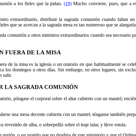
munión a los fieles que la pidan.
(19)
Mucho conviene, pues, que a est
istro extraordinario, distribuir la sagrada comunión cuando faltan u
fieles que se acercan a la sagrada mesa es tan numeroso que se alargarí
rada comunión a otros ministros extraordinarios cuando sea necesario para
N FUERA DE LA MISA
ra de la misa es la iglesia o un oratorio en que habitualmente se celebra
a los domingos u otros días. Sin embargo, en otros lugares, sin excluir
 salir.
UIR LA SAGRADA COMUNIÓN
atorio, póngase el corporal sobre el altar cubierto con un mantel; enci
párese una mesa decente cubierta con un mantel; ténganse también prepar
revestido de alba, o sobrepelliz sobre el traje talar, y lleve estola.
 la región, o un vestido que no desdiga de este ministerio y que el Ordin