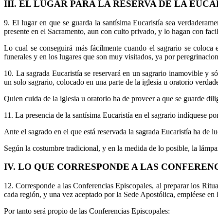
III. EL LUGAR PARA LA RESERVA DE LA EUCA
9. El lugar en que se guarda la santísima Eucaristía sea verdaderam
presente en el Sacramento, aun con culto privado, y lo hagan con faci
Lo cual se conseguirá más fácilmente cuando el sagrario se coloca e
funerales y en los lugares que son muy visitados, ya por peregrinacione
10. La sagrada Eucaristía se reservará en un sagrario inamovible y só
un solo sagrario, colocado en una parte de la iglesia u oratorio verd
Quien cuida de la iglesia u oratorio ha de proveer a que se guarde dili
11. La presencia de la santísima Eucaristía en el sagrario indíquese 
Ante el sagrado en el que está reservada la sagrada Eucaristía ha de l
Según la costumbre tradicional, y en la medida de lo posible, la lámpa
IV. LO QUE CORRESPONDE A LAS CONFEREN
12. Corresponde a las Conferencias Episcopales, al preparar los Ritual
cada región, y una vez aceptado por la Sede Apostólica, empléese en 
Por tanto será propio de las Conferencias Episcopales: