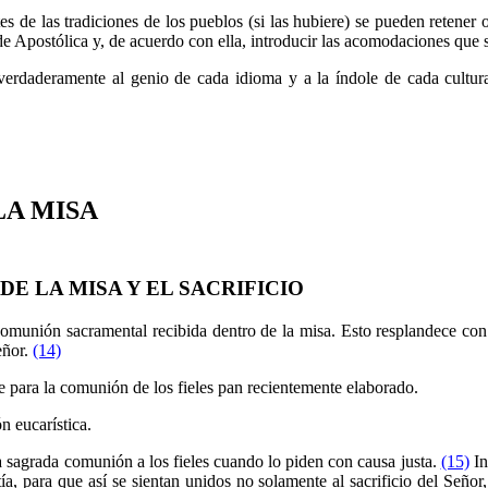
de las tradiciones de los pueblos (si las hubiere) se pueden retener o i
e Apostólica y, de acuerdo con ella, introducir las acomodaciones que s
erdaderamente al genio de cada idioma y a la índole de cada cultura,
LA MISA
E LA MISA Y EL SACRIFICIO
 comunión sacramental recibida dentro de la misa. Esto resplandece con
eñor.
(14)
se para la comunión de los fieles pan recientemente elaborado.
n eucarística.
la sagrada comunión a los fieles cuando lo piden con causa justa.
(15)
In
ía, para que así se sientan unidos no solamente al sacrificio del Seño