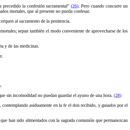
ya precedido la confesión sacramental"
(26)
. Pero cuando concurre un
ados mortales, que al presente no pueda confesar.
cerquen al sacramento de la penitencia.
s mortales; sepan también el modo conveniente de aprovecharse de los
ia y de las medicinas.
a:
.
e que sin incomodidad no puedan guardar el ayuno de una hora.
(28)
o, contemplando asiduamente en la fe el don recibido, y guiados por el
os que han sido alimentados con la sagrada comunión que permanezcan