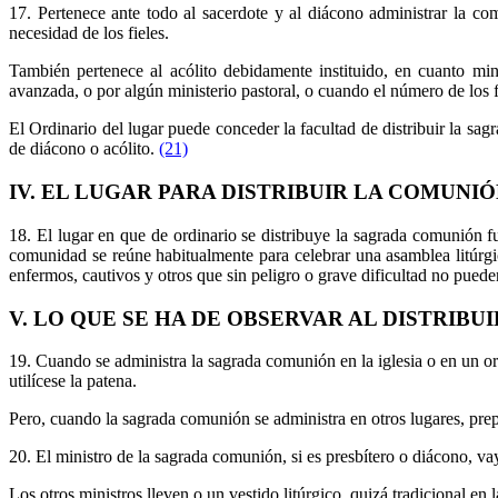
17. Pertenece ante todo al sacerdote y al diácono administrar la co
necesidad de los fieles.
También pertenece al acólito debidamente instituido, en cuanto min
avanzada, o por algún ministerio pastoral, o cuando el número de los 
El Ordinario del lugar puede conceder la facultad de distribuir la sag
de diácono o acólito.
(21)
IV. EL LUGAR PARA DISTRIBUIR LA COMUNIÓ
18. El lugar en que de ordinario se distribuye la sagrada comunión fue
comunidad se reúne habitualmente para celebrar una asamblea litúrgic
enfermos, cautivos y otros que sin peligro o grave dificultad no pueden
V. LO QUE SE HA DE OBSERVAR AL DISTRIB
19. Cuando se administra la sagrada comunión en la iglesia o en un or
utilícese la patena.
Pero, cuando la sagrada comunión se administra en otros lugares, pre
20. El ministro de la sagrada comunión, si es presbítero o diácono, vaya 
Los otros ministros lleven o un vestido litúrgico, quizá tradicional en