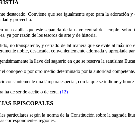
RISTÍA
ente destacado. Conviene que sea igualmente apto para la adoración y 
lidad y provecho.
n una capilla que esté separada de la nave central del templo, sobre 
s, ya por razón de los tesoros de arte y de historia.
lido, no transparente, y cerrado de tal manera que se evite al máximo e
aderamente noble, destacada, convenientemente adornada y apropiada para
gentísimamente la llave del sagrario en que se reserva la santísima Eucar
por el conopeo o por otro medio determinado por la autoridad competente
ucir constantemente una lámpara especial, con la que se indique y honre 
ra ha de ser de aceite o de cera.
(12)
CIAS EPISCOPALES
es particulares según la norma de la Constitución sobre la sagrada litu
las correspondientes regiones.