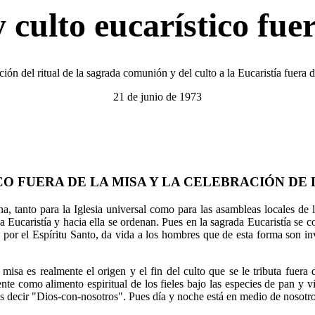
culto eucarístico fuer
ción del ritual de la sagrada comunión y del culto a la Eucaristía fuera d
21 de junio de 1973
CO FUERA DE LA MISA Y LA CELEBRACIÓN DE 
iana, tanto para la Iglesia universal como para las asambleas locales de
a Eucaristía y hacia ella se ordenan. Pues en la sagrada Eucaristía se con
 por el Espíritu Santo, da vida a los hombres que de esta forma son inv
 misa es realmente el origen y el fin del culto que se le tributa fuera
te como alimento espiritual de los fieles bajo las especies de pan y vin
s decir "Dios-con-nosotros". Pues día y noche está en medio de nosotro