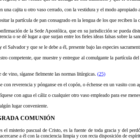
 en una cajita u otro vaso cerrado, con la vestidura y el modo apropiado a
sitar la partícula de pan consagrado en la lengua de los que reciben la
onfirmación de la Sede Apostólica, que en su jurisdicción se pueda dis
erencia o se dé lugar a que surjan entre los fieles ideas falsas sobre la sa
y el Salvador y que se le debe a él, presente bajo las especies sacrament
stro competente, que muestre y entregue al comulgante la partícula del
e de vino, síganse fielmente las normas litúrgicas.
(25)
e con reverencia y pónganse en el copón, o échense en un vasito con a
fíquese con agua el cáliz o cualquier otro vaso empleado para ese menes
 algún lugar conveniente.
SAGRADA COMUNIÓN
 el misterio pascual de Cristo, es la fuente de toda gracia y del per
cercarse a él con la conciencia limpia y con recta disposición de espíri