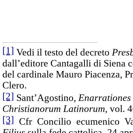
[1]
Vedi il testo del decreto
Pres
dall’editore Cantagalli di Sien
del cardinale Mauro Piacenza, Pr
Clero.
[2]
Sant’Agostino,
Enarrationes
Christianorum Latinorum
, vol. 
[3]
Cfr Concilio ecumenico Vat
Filius
sulla fede cattolica, 24 apr