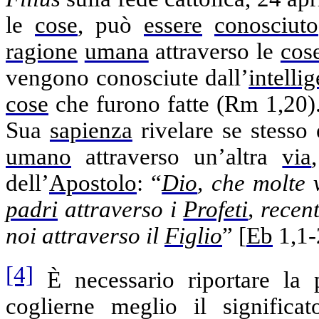
le
cose
, può
essere
conosciuto
ragione
umana
attraverso le
cos
vengono
conosciute
dall’
intelli
cose
che furono fatte (
Rm
1,20
)
Sua
sapienza
rivelare
se stesso 
umano
attraverso un’altra
via
dell’
Apostolo
: “
Dio
, che molte
padri
attraverso i
Profeti
,
recen
noi attraverso il
Figlio
” [
Eb
1,1-
[4]
È necessario riportare la 
coglierne meglio il signific