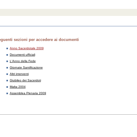
eguenti sezioni per accedere ai documenti
Anno Sacerdotale 2009
Documenti ufficiali
L'Anno della Fede
Giornate Santificazione
Altri interventi
Giubileo dei Sacerdoti
Malta 2004
Assemblea Plenaria 2009