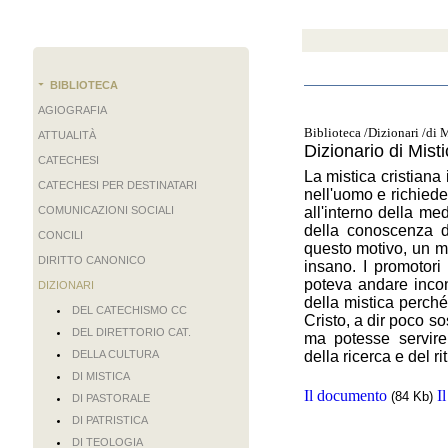
BIBLIOTECA
AGIOGRAFIA
Biblioteca /Dizionari /di 
ATTUALITÀ
Dizionario di Mist
CATECHESI
La mistica cristiana
CATECHESI PER DESTINATARI
nell'uomo e richiede 
COMUNICAZIONI SOCIALI
all'interno della me
della conoscenza de
CONCILI
questo motivo, un m
DIRITTO CANONICO
insano. I promotori
poteva andare incont
DIZIONARI
della mistica perché
DEL CATECHISMO CC
Cristo, a dir poco s
DEL DIRETTORIO CAT.
ma potesse servire 
DELLA CULTURA
della ricerca e del ri
DI MISTICA
Il documento
I
(84 Kb)
DI PASTORALE
DI PATRISTICA
DI TEOLOGIA