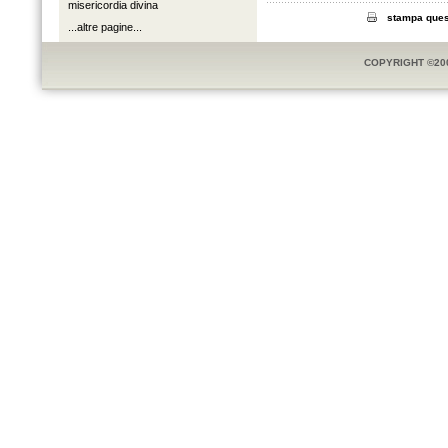
misericordia divina
stampa ques
...altre pagine...
COPYRIGHT ©20