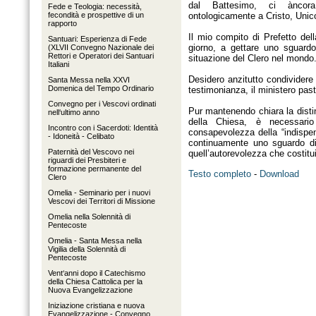
dal Battesimo, ci àncora
Fede e Teologia: necessità,
fecondità e prospettive di un
ontologicamente a Cristo, Uni
rapporto
Il mio compito di Prefetto del
Santuari: Esperienza di Fede
giorno, a gettare uno sguardo
(XLVII Convegno Nazionale dei
Rettori e Operatori dei Santuari
situazione del Clero nel mondo
Italiani
Desidero anzitutto condividere 
Santa Messa nella XXVI
Domenica del Tempo Ordinario
testimonianza, il ministero pas
Convegno per i Vescovi ordinati
Pur mantenendo chiara la distin
nell‘ultimo anno
della Chiesa, è necessario
Incontro con i Sacerdoti: Identità
consapevolezza della “indispens
- Idoneità - Celibato
continuamente uno sguardo di 
Paternità del Vescovo nei
quell’autorevolezza che costitui
riguardi dei Presbiteri e
formazione permanente del
Testo completo
-
Download
Clero
Omelia - Seminario per i nuovi
Vescovi dei Territori di Missione
Omelia nella Solennità di
Pentecoste
Omelia - Santa Messa nella
Vigilia della Solennità di
Pentecoste
Vent‘anni dopo il Catechismo
della Chiesa Cattolica per la
Nuova Evangelizzazione
Iniziazione cristiana e nuova
Evangelizzazione - Convegno