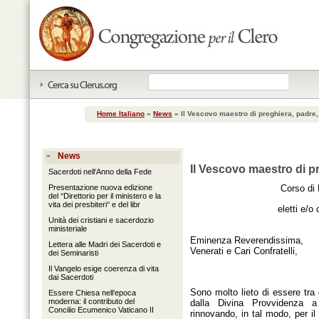
Home Italiano
»
News
»
Il Vescovo maestro di preghiera, padre, 
News
Il Vescovo maestro di pr
Sacerdoti nell‘Anno della Fede
Presentazione nuova edizione
Corso di
del ‘‘Direttorio per il ministero e la
vita dei presbiteri‘‘ e del libr
eletti e/o
Unità dei cristiani e sacerdozio
ministeriale
Eminenza Reverendissima,
Lettera alle Madri dei Sacerdoti e
Venerati e Cari Confratelli,
dei Seminaristi
Il Vangelo esige coerenza di vita
dai Sacerdoti
Sono molto lieto di essere tra 
Essere Chiesa nell‘epoca
moderna: il contributo del
dalla Divina Provvidenza a 
Concilio Ecumenico Vaticano II
rinnovando, in tal modo, per il