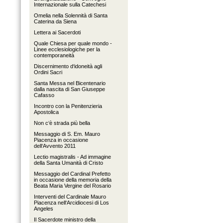
Internazionale sulla Catechesi
Omelia nella Solennità di Santa
Caterina da Siena
Lettera ai Sacerdoti
Quale Chiesa per quale mondo -
Linee ecclesiologiche per la
contemporaneità
Discernimento d‘idoneità agli
Ordini Sacri
Santa Messa nel Bicentenario
dalla nascita di San Giuseppe
Cafasso
Incontro con la Penitenzieria
Apostolica
Non c‘è strada più bella
Messaggio di S. Em. Mauro
Piacenza in occasione
dell‘Avvento 2011
Lectio magistralis - Ad immagine
della Santa Umanità di Cristo
Messaggio del Cardinal Prefetto
in occasione della memoria della
Beata Maria Vergine del Rosario
Interventi del Cardinale Mauro
Piacenza nell‘Arcidiocesi di Los
Angeles
Il Sacerdote ministro della