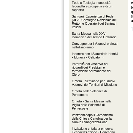
c
Fede e Teologia: necessità,
fecondità e prospettive di un
(
rapporto
q
s
Santuari: Esperienza di Fede
(XLVII Convegno Nazionale dei
a
Rettori e Operatori dei Santuari
Italiani
T
Santa Messa nella XXVI
Domenica del Tempo Ordinario
Convegno per i Vescovi ordinati
nell‘ultimo anno
Incontro con i Sacerdoti: Identità
- Idoneità - Celibato >
Paternità del Vescovo nei
riguardi dei Presbiteri e
formazione permanente del
Clero
Omelia - Seminario per i nuovi
Vescovi dei Territori di Missione
Omelia nella Solennità di
Pentecoste
Omelia - Santa Messa nella
Vigilia della Solennità di
Pentecoste
Vent‘anni dopo il Catechismo
della Chiesa Cattolica per la
Nuova Evangelizzazione
Iniziazione cristiana e nuova
Evangelizzazione - Convegno