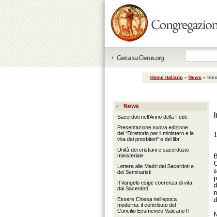
Home Italiano
»
News
»
Inco
News
Sacerdoti nell‘Anno della Fede
Presentazione nuova edizione
del ‘‘Direttorio per il ministero e la
1
vita dei presbiteri‘‘ e del libr
Unità dei cristiani e sacerdozio
ministeriale
B
C
Lettera alle Madri dei Sacerdoti e
s
dei Seminaristi
p
Il Vangelo esige coerenza di vita
d
dai Sacerdoti
m
Essere Chiesa nell‘epoca
d
moderna: il contributo del
Concilio Ecumenico Vaticano II
N