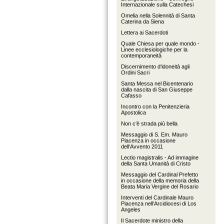
Internazionale sulla Catechesi
Omelia nella Solennità di Santa
Caterina da Siena
Lettera ai Sacerdoti
Quale Chiesa per quale mondo -
Linee ecclesiologiche per la
contemporaneità
Discernimento d‘idoneità agli
Ordini Sacri
Santa Messa nel Bicentenario
dalla nascita di San Giuseppe
Cafasso
Incontro con la Penitenzieria
Apostolica
Non c‘è strada più bella
Messaggio di S. Em. Mauro
Piacenza in occasione
dell‘Avvento 2011
Lectio magistralis - Ad immagine
della Santa Umanità di Cristo
Messaggio del Cardinal Prefetto
in occasione della memoria della
Beata Maria Vergine del Rosario
Interventi del Cardinale Mauro
Piacenza nell‘Arcidiocesi di Los
Angeles
Il Sacerdote ministro della