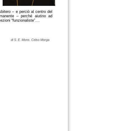
sbitero – e perciò al centro del
ermanente – perché aiutino ad
ezioni “funzionaliste”....
di S. E. Mons. Celso Morga