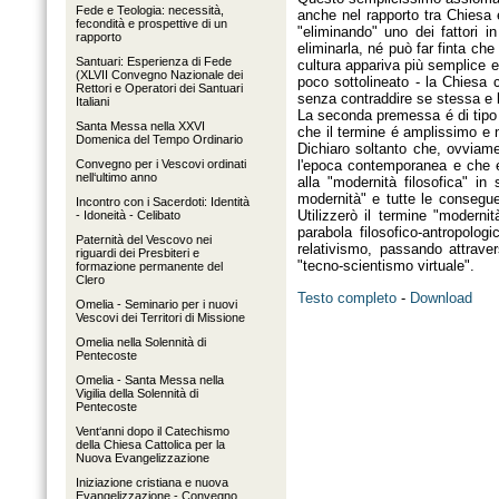
Fede e Teologia: necessità,
anche nel rapporto tra Chiesa e
fecondità e prospettive di un
"eliminando" uno dei fattori 
rapporto
eliminarla, né può far finta ch
Santuari: Esperienza di Fede
cultura appariva più semplice 
(XLVII Convegno Nazionale dei
poco sottolineato - la Chiesa c
Rettori e Operatori dei Santuari
senza contraddire se stessa e l
Italiani
La seconda premessa é di tipo 
Santa Messa nella XXVI
che il termine é amplissimo e n
Domenica del Tempo Ordinario
Dichiaro soltanto che, ovviame
Convegno per i Vescovi ordinati
l'epoca contemporanea e che é
nell‘ultimo anno
alla "modernità filosofica" i
modernità" e tutte le consegue
Incontro con i Sacerdoti: Identità
Utilizzerò il termine "moderni
- Idoneità - Celibato
parabola filosofico-antropolo
Paternità del Vescovo nei
relativismo, passando attrave
riguardi dei Presbiteri e
"tecno-scientismo virtuale".
formazione permanente del
Clero
Testo completo
-
Download
Omelia - Seminario per i nuovi
Vescovi dei Territori di Missione
Omelia nella Solennità di
Pentecoste
Omelia - Santa Messa nella
Vigilia della Solennità di
Pentecoste
Vent‘anni dopo il Catechismo
della Chiesa Cattolica per la
Nuova Evangelizzazione
Iniziazione cristiana e nuova
Evangelizzazione - Convegno