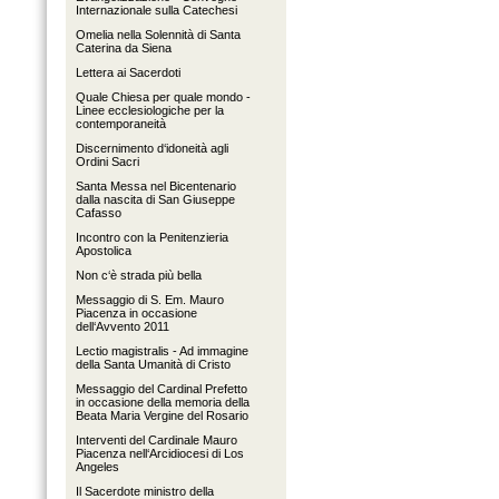
Internazionale sulla Catechesi
Omelia nella Solennità di Santa
Caterina da Siena
Lettera ai Sacerdoti
Quale Chiesa per quale mondo -
Linee ecclesiologiche per la
contemporaneità
Discernimento d‘idoneità agli
Ordini Sacri
Santa Messa nel Bicentenario
dalla nascita di San Giuseppe
Cafasso
Incontro con la Penitenzieria
Apostolica
Non c‘è strada più bella
Messaggio di S. Em. Mauro
Piacenza in occasione
dell‘Avvento 2011
Lectio magistralis - Ad immagine
della Santa Umanità di Cristo
Messaggio del Cardinal Prefetto
in occasione della memoria della
Beata Maria Vergine del Rosario
Interventi del Cardinale Mauro
Piacenza nell‘Arcidiocesi di Los
Angeles
Il Sacerdote ministro della