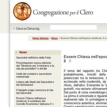
Home Italiano
»
News
»
Essere Chiesa nell'epoca moderna: il co
News
Essere Chiesa nell'epoc
Sacerdoti nell‘Anno della Fede
II
Presentazione nuova edizione
del ‘‘Direttorio per il ministero e la
vita dei presbiteri‘‘ e del libr
Il tema del rapporto tra Ch
Unità dei cristiani e sacerdozio
probabilmente, irrisolti de
ministeriale
polarizzato tra la tentazione, 
ecclesiale nella modernità, da 
Lettera alle Madri dei Sacerdoti e
dei Seminaristi
rifiuto, dall'altro. Entrambe le 
puntelli, ma restano ultimament
Il Vangelo esige coerenza di vita
Dal punto di vista metodologico
dai Sacerdoti
La prima é universale e riguard
Essere Chiesa nell‘epoca
realmente tale. In un'indagine 
moderna: il contributo del
conoscenza autentica, eliminand
Concilio Ecumenico Vaticano II >
Questo semplicissimo assioma 