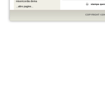
misericordia divina
stampa ques
...altre pagine...
COPYRIGHT ©20