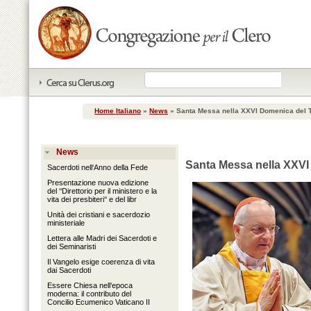
Home Italiano
»
News
»
Santa Messa nella XXVI Domenica del 
News
Santa Messa nella XXV
Sacerdoti nell‘Anno della Fede
Presentazione nuova edizione
del ‘‘Direttorio per il ministero e la
vita dei presbiteri‘‘ e del libr
Unità dei cristiani e sacerdozio
ministeriale
Lettera alle Madri dei Sacerdoti e
dei Seminaristi
Il Vangelo esige coerenza di vita
dai Sacerdoti
Essere Chiesa nell‘epoca
moderna: il contributo del
Concilio Ecumenico Vaticano II