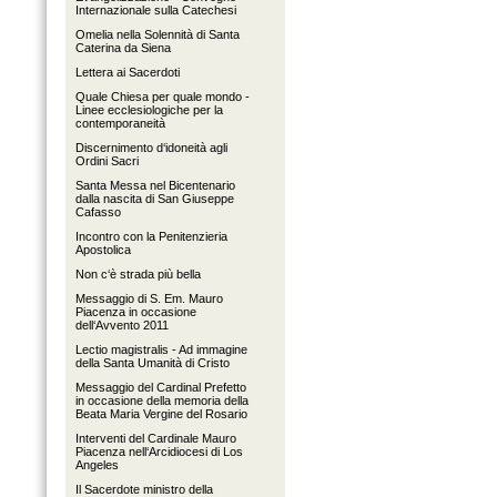
Internazionale sulla Catechesi
Omelia nella Solennità di Santa
Caterina da Siena
Lettera ai Sacerdoti
Quale Chiesa per quale mondo -
Linee ecclesiologiche per la
contemporaneità
Discernimento d‘idoneità agli
Ordini Sacri
Santa Messa nel Bicentenario
dalla nascita di San Giuseppe
Cafasso
Incontro con la Penitenzieria
Apostolica
Non c‘è strada più bella
Messaggio di S. Em. Mauro
Piacenza in occasione
dell‘Avvento 2011
Lectio magistralis - Ad immagine
della Santa Umanità di Cristo
Messaggio del Cardinal Prefetto
in occasione della memoria della
Beata Maria Vergine del Rosario
Interventi del Cardinale Mauro
Piacenza nell‘Arcidiocesi di Los
Angeles
Il Sacerdote ministro della