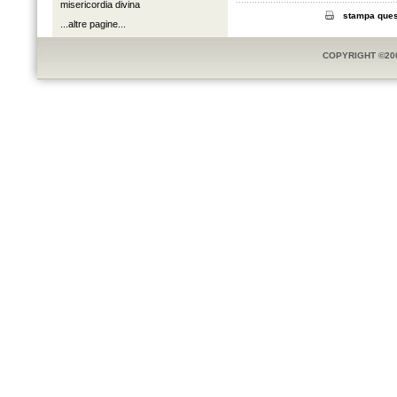
misericordia divina
stampa ques
...altre pagine...
COPYRIGHT ©20