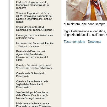
Fede e Teologia: necessità,
fecondità e prospettive di un
rapporto
Santuari: Esperienza di Fede
(XLVII Convegno Nazionale dei
Rettori e Operatori dei Santuari
Italiani
di ministero, che sono sempre, 
Santa Messa nella XXVI
Domenica del Tempo Ordinario >
Ogni Celebrazione eucaristica, o
di grazia irriducibile, sull’intero
Convegno per i Vescovi ordinati
nell‘ultimo anno
Testo completo
-
Download
Incontro con i Sacerdoti: Identità
- Idoneità - Celibato
Paternità del Vescovo nei
riguardi dei Presbiteri e
formazione permanente del
Clero
Omelia - Seminario per i nuovi
Vescovi dei Territori di Missione
Omelia nella Solennità di
Pentecoste
Omelia - Santa Messa nella
Vigilia della Solennità di
Pentecoste
Vent‘anni dopo il Catechismo
della Chiesa Cattolica per la
Nuova Evangelizzazione
Iniziazione cristiana e nuova
Evangelizzazione - Convegno