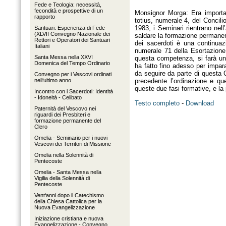
Fede e Teologia: necessità,
fecondità e prospettive di un
Monsignor Morga: Era importa
rapporto
totius, numerale 4, del Concilio
1983, i Seminari rientrano nel
Santuari: Esperienza di Fede
(XLVII Convegno Nazionale dei
saldare la formazione permanen
Rettori e Operatori dei Santuari
dei sacerdoti è una continuaz
Italiani
numerale 71 della Esortazione
Santa Messa nella XXVI
questa competenza, si farà un
Domenica del Tempo Ordinario
ha fatto fino adesso per impara
da seguire da parte di questa 
Convegno per i Vescovi ordinati
nell‘ultimo anno
precedente l’ordinazione e que
queste due fasi formative, e la
Incontro con i Sacerdoti: Identità
- Idoneità - Celibato
Testo completo
-
Download
Paternità del Vescovo nei
riguardi dei Presbiteri e
formazione permanente del
Clero
Omelia - Seminario per i nuovi
Vescovi dei Territori di Missione
Omelia nella Solennità di
Pentecoste
Omelia - Santa Messa nella
Vigilia della Solennità di
Pentecoste
Vent‘anni dopo il Catechismo
della Chiesa Cattolica per la
Nuova Evangelizzazione
Iniziazione cristiana e nuova
Evangelizzazione - Convegno