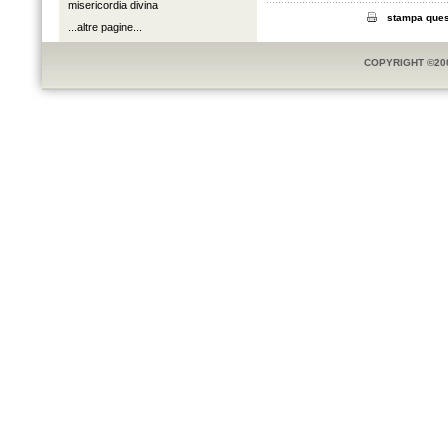
misericordia divina
stampa ques
...altre pagine...
COPYRIGHT ©20