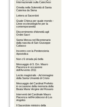
Internazionale sulla Catechesi
Omelia nella Solennità di Santa
Caterina da Siena
Lettera ai Sacerdoti
Quale Chiesa per quale mondo -
Linee ecclesiologiche per la
contemporaneità
Discernimento d‘idoneità agli
Ordini Sacri
Santa Messa nel Bicentenario
dalla nascita di San Giuseppe
Cafasso
Incontro con la Penitenzieria
Apostolica
Non c‘è strada più bella
Messaggio di S. Em. Mauro
Piacenza in occasione
dell‘Avvento 2011
Lectio magistralis - Ad immagine
della Santa Umanità di Cristo
Messaggio del Cardinal Prefetto
in occasione della memoria della
Beata Maria Vergine del Rosario
Interventi del Cardinale Mauro
Piacenza nell‘Arcidiocesi di Los
Angeles
Il Sacerdote ministro della