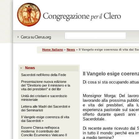
Home Italiano
»
News
»
Il Vangelo esige coerenza di vita dai S
News
Il Vangelo esige coeren
Sacerdoti nell‘Anno della Fede
Presentazione nuova edizione
Di cosa si sta occupando attu
del ‘‘Direttorio per il ministero e la
vita dei presbiteri‘‘ e del libr
Monsignor Morga: Del lavoro
Unità dei cristiani e sacerdozio
ministeriale
lavorando alla prossima pubblic
e vita dei presbiteri, alla l
Lettera alle Madri dei Sacerdoti e
esperienza pastorale sul sace
dei Seminaristi
offerto durante questi anni d
Il Vangelo esige coerenza di vita
Sacerdotale.
dai Sacerdoti >
Essere Chiesa nell‘epoca
Di recente avete ricevuto dal 
moderna: il contributo del
in tutto il mondo: perché era i
Concilio Ecumenico Vaticano II
a medio termine?