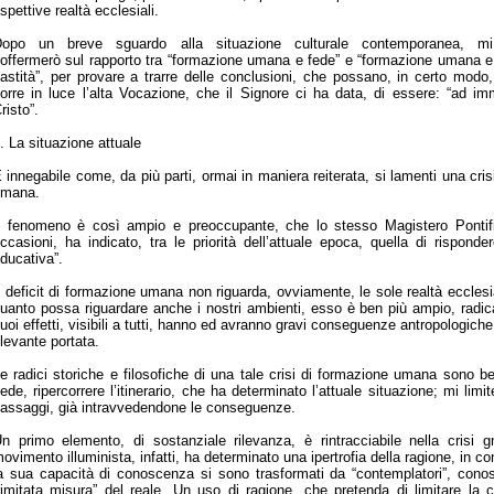
ispettive realtà ecclesiali.
opo un breve sguardo alla situazione culturale contemporanea, mi
offermerò sul rapporto tra “formazione umana e fede” e “formazione umana e
astità”, per provare a trarre delle conclusioni, che possano, in certo modo,
orre in luce l’alta Vocazione, che il Signore ci ha data, di essere: “ad i
risto”.
. La situazione attuale
 innegabile come, da più parti, ormai in maniera reiterata, si lamenti una cr
umana.
l fenomeno è così ampio e preoccupante, che lo stesso Magistero Pontifici
ccasioni, ha indicato, tra le priorità dell’attuale epoca, quella di rispond
ducativa”.
l deficit di formazione umana non riguarda, ovviamente, le sole realtà ecclesia
uanto possa riguardare anche i nostri ambienti, esso è ben più ampio, radi
uoi effetti, visibili a tutti, hanno ed avranno gravi conseguenze antropologiche,
ilevante portata.
e radici storiche e filosofiche di una tale crisi di formazione umana sono b
ede, ripercorrere l’itinerario, che ha determinato l’attuale situazione; mi limi
assaggi, già intravvedendone le conseguenze.
n primo elemento, di sostanziale rilevanza, è rintracciabile nella crisi gn
ovimento illuminista, infatti, ha determinato una ipertrofia della ragione, in 
a sua capacità di conoscenza si sono trasformati da “contemplatori”, conosci
limitata misura” del reale. Un uso di ragione, che pretenda di limitare la