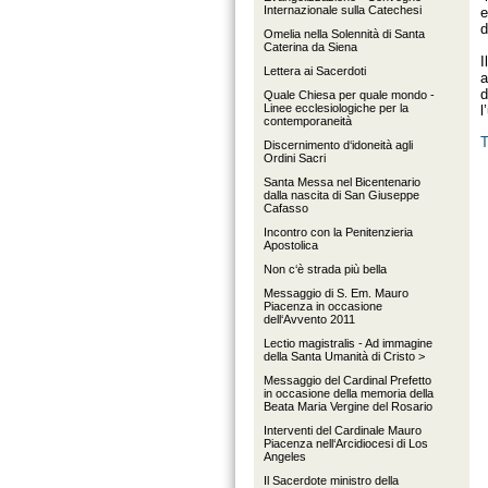
Internazionale sulla Catechesi
e
d
Omelia nella Solennità di Santa
Caterina da Siena
I
Lettera ai Sacerdoti
a
d
Quale Chiesa per quale mondo -
Linee ecclesiologiche per la
l
contemporaneità
T
Discernimento d‘idoneità agli
Ordini Sacri
Santa Messa nel Bicentenario
dalla nascita di San Giuseppe
Cafasso
Incontro con la Penitenzieria
Apostolica
Non c‘è strada più bella
Messaggio di S. Em. Mauro
Piacenza in occasione
dell‘Avvento 2011
Lectio magistralis - Ad immagine
della Santa Umanità di Cristo >
Messaggio del Cardinal Prefetto
in occasione della memoria della
Beata Maria Vergine del Rosario
Interventi del Cardinale Mauro
Piacenza nell‘Arcidiocesi di Los
Angeles
Il Sacerdote ministro della