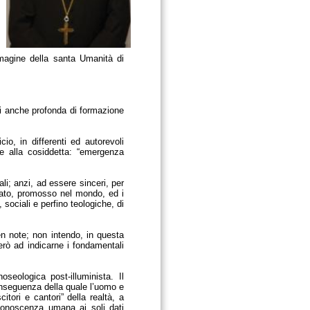
mmagine della santa Umanità di
isi anche profonda di formazione
o, in differenti ed autorevoli
ere alla cosiddetta: “emergenza
li; anzi, ad essere sinceri, per
cato, promosso nel mondo, ed i
 sociali e perfino teologiche, di
en note; non intendo, in questa
terò ad indicarne i fondamentali
oseologica post-illuminista. Il
conseguenza della quale l’uomo e
tori e cantori” della realtà, a
 conoscenza umana ai soli dati