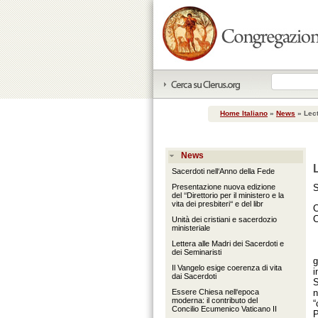
Home Italiano
»
News
»
Lect
News
Sacerdoti nell‘Anno della Fede
Presentazione nuova edizione
S
del ‘‘Direttorio per il ministero e la
vita dei presbiteri‘‘ e del libr
C
C
Unità dei cristiani e sacerdozio
ministeriale
Lettera alle Madri dei Sacerdoti e
dei Seminaristi
g
Il Vangelo esige coerenza di vita
i
dai Sacerdoti
S
Essere Chiesa nell‘epoca
n
moderna: il contributo del
“
Concilio Ecumenico Vaticano II
P