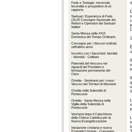
r
Fede e Teologia: necessità,
fecondità e prospettive di un
rapporto
D
s
Santuari: Esperienza di Fede
(XLVII Convegno Nazionale dei
c
Rettori e Operatori dei Santuari
p
Italiani
C
Santa Messa nella XXVI
Domenica del Tempo Ordinario
1
Convegno per i Vescovi ordinati
È
nell‘ultimo anno
Incontro con i Sacerdoti: Identità
- Idoneità - Celibato
I
Paternità del Vescovo nei
o
riguardi dei Presbiteri e
e
formazione permanente del
Clero
I
Omelia - Seminario per i nuovi
q
Vescovi dei Territori di Missione
s
Omelia nella Solennità di
r
Pentecoste
L
Omelia - Santa Messa nella
Vigilia della Solennità di
s
Pentecoste
p
Vent‘anni dopo il Catechismo
U
della Chiesa Cattolica per la
Nuova Evangelizzazione
m
l
Iniziazione cristiana e nuova
“
Evangelizzazione - Convegno